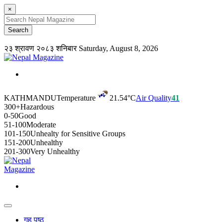
×
२३ श्रावण २०८३ शनिबार
Saturday, August 8, 2026
KATHMANDU
Temperature
21.54°C
Air Quality
41
300+
Hazardous
0-50
Good
51-100
Moderate
101-150
Unhealty for Sensitive Groups
151-200
Unhealthy
201-300
Very Unhealthy
गृह पृष्ठ