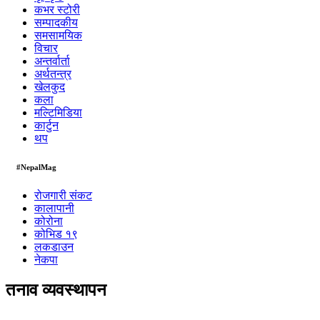
कभर स्टोरी
सम्पादकीय
समसामयिक
विचार
अन्तर्वार्ता
अर्थतन्त्र
खेलकुद
कला
मल्टिमिडिया
कार्टुन
थप
#NepalMag
रोजगारी संकट
कालापानी
कोरोना
कोभिड १९
लकडाउन
नेकपा
तनाव व्यवस्थापन