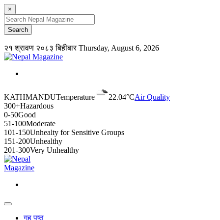
×
२१ श्रावण २०८३ बिहीबार
Thursday, August 6, 2026
KATHMANDU
Temperature
22.04°C
Air Quality
300+
Hazardous
0-50
Good
51-100
Moderate
101-150
Unhealty for Sensitive Groups
151-200
Unhealthy
201-300
Very Unhealthy
गृह पृष्ठ