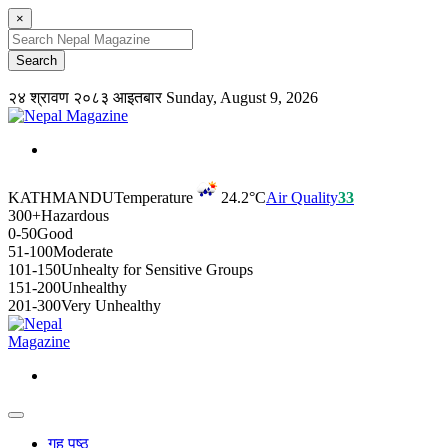
×
२४ श्रावण २०८३ आइतबार
Sunday, August 9, 2026
KATHMANDU
Temperature
24.2°C
Air Quality
33
300+
Hazardous
0-50
Good
51-100
Moderate
101-150
Unhealty for Sensitive Groups
151-200
Unhealthy
201-300
Very Unhealthy
गृह पृष्ठ