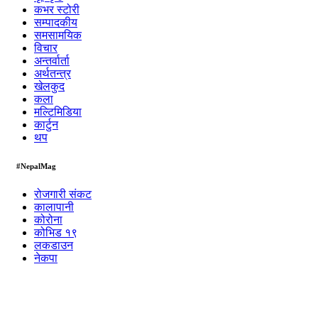
कभर स्टोरी
सम्पादकीय
समसामयिक
विचार
अन्तर्वार्ता
अर्थतन्त्र
खेलकुद
कला
मल्टिमिडिया
कार्टुन
थप
#NepalMag
रोजगारी संकट
कालापानी
कोरोना
कोभिड १९
लकडाउन
नेकपा