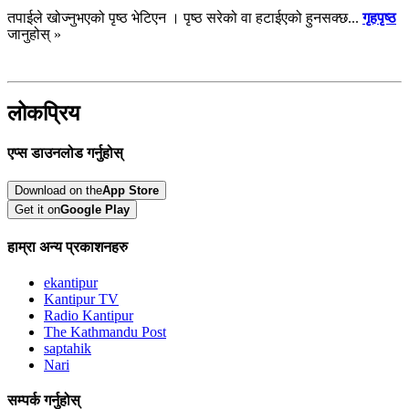
तपाईले खोज्नुभएको पृष्ठ भेटिएन । पृष्ठ सरेको वा हटाईएको हुनसक्छ...
गृहपृष्ठ
जानुहोस् »
लोकप्रिय
एप्स डाउनलोड गर्नुहोस्
Download on the
App Store
Get it on
Google Play
हाम्रा अन्य प्रकाशनहरु
ekantipur
Kantipur TV
Radio Kantipur
The Kathmandu Post
saptahik
Nari
सम्पर्क गर्नुहोस्