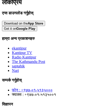
लोकप्रिय
एप्स डाउनलोड गर्नुहोस्
Download on the
App Store
Get it on
Google Play
हाम्रा अन्य प्रकाशनहरु
ekantipur
Kantipur TV
Radio Kantipur
The Kathmandu Post
saptahik
Nari
सम्पर्क गर्नुहोस्
फोन : +९७७-०१-५१३५०००
फ्याक्स : +९७७-०१-५१३५००१
विज्ञापन