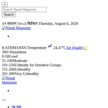
×
२१ श्रावण २०८३ बिहीबार
Thursday, August 6, 2026
KATHMANDU
Temperature
24.47°C
Air Quality
69
300+
Hazardous
0-50
Good
51-100
Moderate
101-150
Unhealty for Sensitive Groups
151-200
Unhealthy
201-300
Very Unhealthy
गृह पृष्ठ