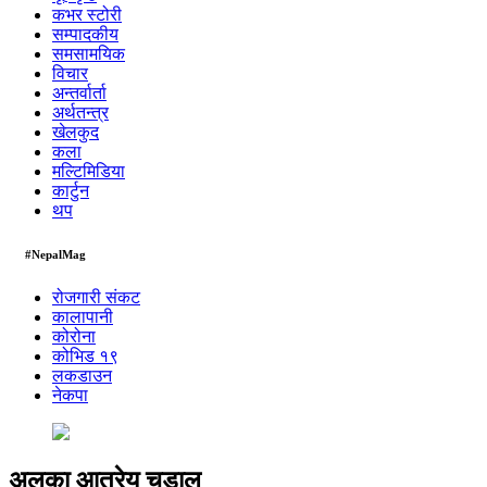
कभर स्टोरी
सम्पादकीय
समसामयिक
विचार
अन्तर्वार्ता
अर्थतन्त्र
खेलकुद
कला
मल्टिमिडिया
कार्टुन
थप
#NepalMag
रोजगारी संकट
कालापानी
कोरोना
कोभिड १९
लकडाउन
नेकपा
अलका आत्रेय चूडाल