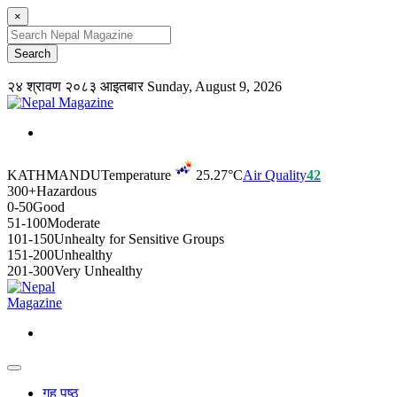
×
२४ श्रावण २०८३ आइतबार
Sunday, August 9, 2026
KATHMANDU
Temperature
25.27°C
Air Quality
42
300+
Hazardous
0-50
Good
51-100
Moderate
101-150
Unhealty for Sensitive Groups
151-200
Unhealthy
201-300
Very Unhealthy
गृह पृष्ठ