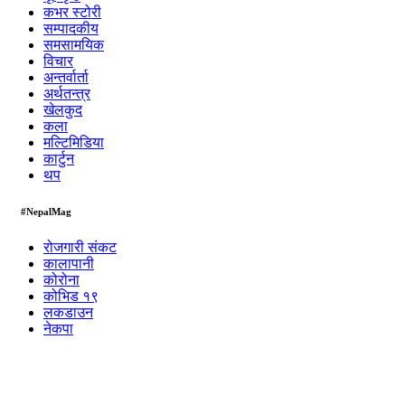
कभर स्टोरी
सम्पादकीय
समसामयिक
विचार
अन्तर्वार्ता
अर्थतन्त्र
खेलकुद
कला
मल्टिमिडिया
कार्टुन
थप
#NepalMag
रोजगारी संकट
कालापानी
कोरोना
कोभिड १९
लकडाउन
नेकपा