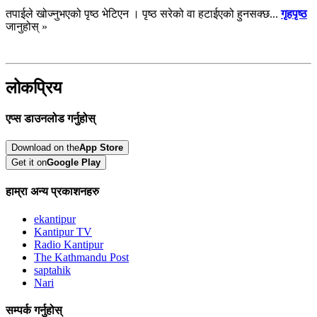
तपाईले खोज्नुभएको पृष्ठ भेटिएन । पृष्ठ सरेको वा हटाईएको हुनसक्छ...
गृहपृष्ठ
जानुहोस् »
लोकप्रिय
एप्स डाउनलोड गर्नुहोस्
Download on the
App Store
Get it on
Google Play
हाम्रा अन्य प्रकाशनहरु
ekantipur
Kantipur TV
Radio Kantipur
The Kathmandu Post
saptahik
Nari
सम्पर्क गर्नुहोस्