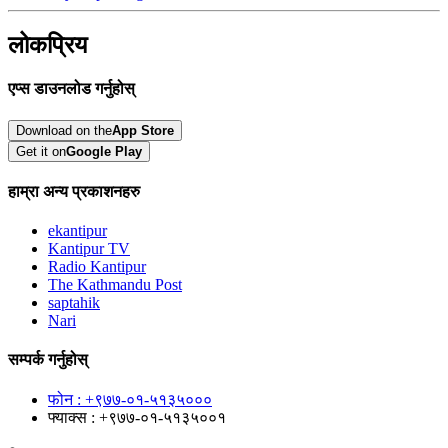
लोकप्रिय
एप्स डाउनलोड गर्नुहोस्
Download on the
App Store
Get it on
Google Play
हाम्रा अन्य प्रकाशनहरु
ekantipur
Kantipur TV
Radio Kantipur
The Kathmandu Post
saptahik
Nari
सम्पर्क गर्नुहोस्
फोन : +९७७-०१-५१३५०००
फ्याक्स : +९७७-०१-५१३५००१