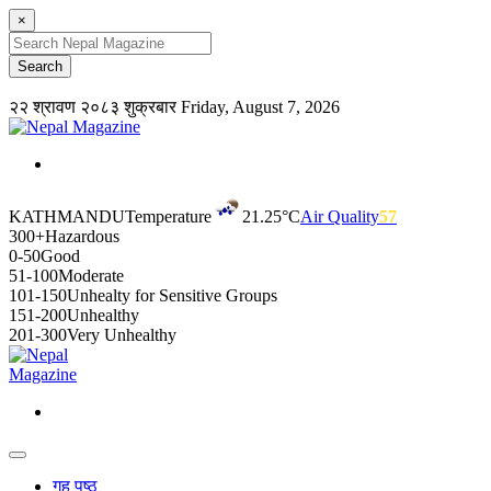
×
२२ श्रावण २०८३ शुक्रबार
Friday, August 7, 2026
KATHMANDU
Temperature
21.25°C
Air Quality
57
300+
Hazardous
0-50
Good
51-100
Moderate
101-150
Unhealty for Sensitive Groups
151-200
Unhealthy
201-300
Very Unhealthy
गृह पृष्ठ