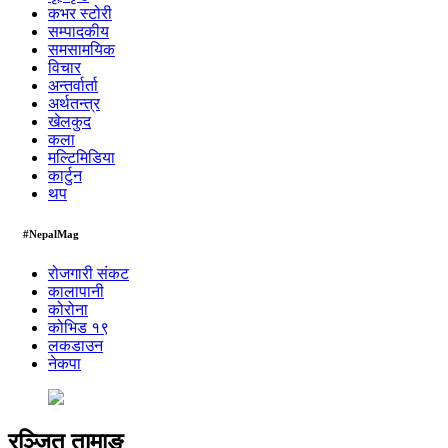
कभर स्टोरी
सम्पादकीय
समसामयिक
विचार
अन्तर्वार्ता
अर्थतन्त्र
खेलकुद
कला
मल्टिमिडिया
कार्टुन
थप
#NepalMag
रोजगारी संकट
कालापानी
कोरोना
कोभिड १९
लकडाउन
नेकपा
रञ्जित तामाङ