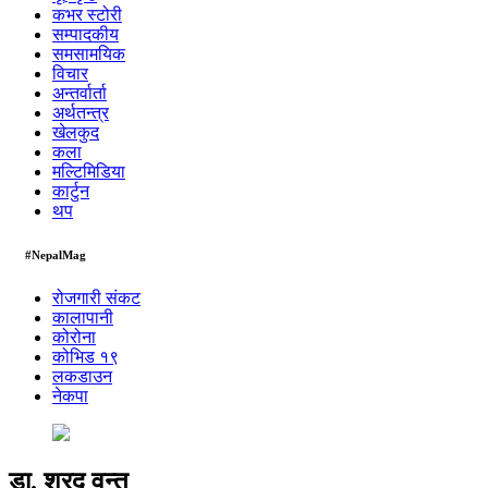
कभर स्टोरी
सम्पादकीय
समसामयिक
विचार
अन्तर्वार्ता
अर्थतन्त्र
खेलकुद
कला
मल्टिमिडिया
कार्टुन
थप
#NepalMag
रोजगारी संकट
कालापानी
कोरोना
कोभिड १९
लकडाउन
नेकपा
डा. शरद वन्त