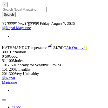
×
२२ श्रावण २०८३ शुक्रबार
Friday, August 7, 2026
KATHMANDU
Temperature
24.76°C
Air Quality
64
300+
Hazardous
0-50
Good
51-100
Moderate
101-150
Unhealty for Sensitive Groups
151-200
Unhealthy
201-300
Very Unhealthy
गृह पृष्ठ