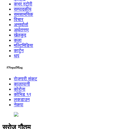
कभर स्टोरी
सम्पादकीय
समसामयिक
विचार
अन्तर्वार्ता
अर्थतन्त्र
खेलकुद
कला
मल्टिमिडिया
कार्टुन
थप
#NepalMag
रोजगारी संकट
कालापानी
कोरोना
कोभिड १९
लकडाउन
नेकपा
सरोज गौतम