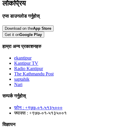
लोकप्रिय
एप्स डाउनलोड गर्नुहोस्
Download on the
App Store
Get it on
Google Play
हाम्रा अन्य प्रकाशनहरु
ekantipur
Kantipur TV
Radio Kantipur
The Kathmandu Post
saptahik
Nari
सम्पर्क गर्नुहोस्
फोन : +९७७-०१-५१३५०००
फ्याक्स : +९७७-०१-५१३५००१
विज्ञापन