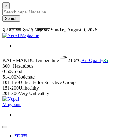
×
२४ श्रावण २०८३ आइतबार
Sunday, August 9, 2026
KATHMANDU
Temperature
21.6°C
Air Quality
35
300+
Hazardous
0-50
Good
51-100
Moderate
101-150
Unhealty for Sensitive Groups
151-200
Unhealthy
201-300
Very Unhealthy
गृह पृष्ठ