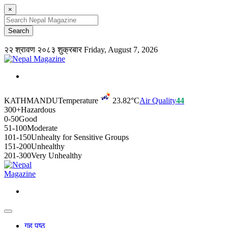
×
२२ श्रावण २०८३ शुक्रबार
Friday, August 7, 2026
KATHMANDU
Temperature
23.82°C
Air Quality
44
300+
Hazardous
0-50
Good
51-100
Moderate
101-150
Unhealty for Sensitive Groups
151-200
Unhealthy
201-300
Very Unhealthy
गृह पृष्ठ