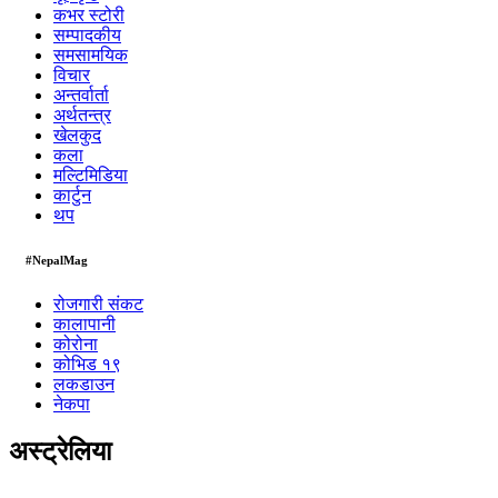
कभर स्टोरी
सम्पादकीय
समसामयिक
विचार
अन्तर्वार्ता
अर्थतन्त्र
खेलकुद
कला
मल्टिमिडिया
कार्टुन
थप
#NepalMag
रोजगारी संकट
कालापानी
कोरोना
कोभिड १९
लकडाउन
नेकपा
अस्ट्रेलिया