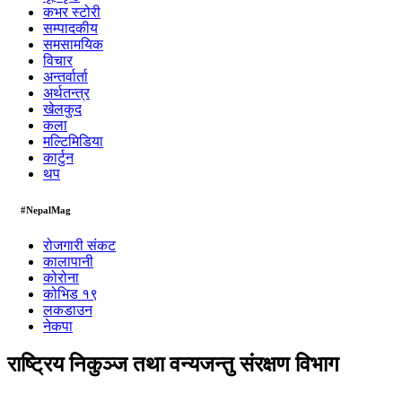
कभर स्टोरी
सम्पादकीय
समसामयिक
विचार
अन्तर्वार्ता
अर्थतन्त्र
खेलकुद
कला
मल्टिमिडिया
कार्टुन
थप
#NepalMag
रोजगारी संकट
कालापानी
कोरोना
कोभिड १९
लकडाउन
नेकपा
राष्ट्रिय निकुञ्ज तथा वन्यजन्तु संरक्षण विभाग