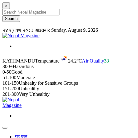
×
२४ श्रावण २०८३ आइतबार
Sunday, August 9, 2026
KATHMANDU
Temperature
24.2°C
Air Quality
33
300+
Hazardous
0-50
Good
51-100
Moderate
101-150
Unhealty for Sensitive Groups
151-200
Unhealthy
201-300
Very Unhealthy
गृह पृष्ठ