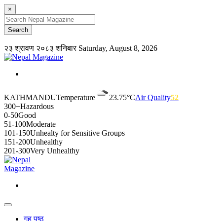
×
२३ श्रावण २०८३ शनिबार
Saturday, August 8, 2026
KATHMANDU
Temperature
23.75°C
Air Quality
52
300+
Hazardous
0-50
Good
51-100
Moderate
101-150
Unhealty for Sensitive Groups
151-200
Unhealthy
201-300
Very Unhealthy
गृह पृष्ठ