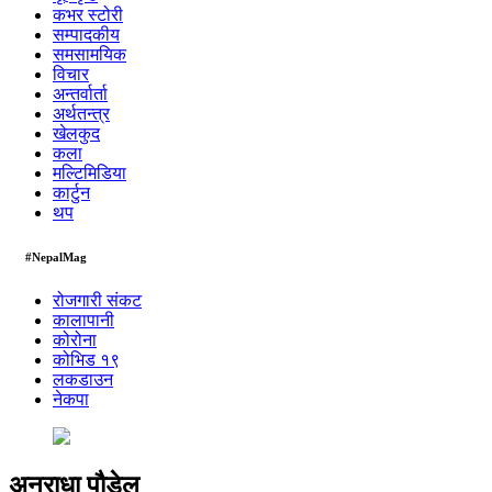
कभर स्टोरी
सम्पादकीय
समसामयिक
विचार
अन्तर्वार्ता
अर्थतन्त्र
खेलकुद
कला
मल्टिमिडिया
कार्टुन
थप
#NepalMag
रोजगारी संकट
कालापानी
कोरोना
कोभिड १९
लकडाउन
नेकपा
अनुराधा पौडेल