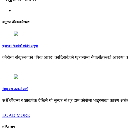
अनुराधा पौडेलका लेखहरु
फ्रान्समा नेपालीको कोरोना अनुभव
कोरोना संक्रमणको ‘पिक आवर’ काटिसकेको फ्रान्समा नेपालीहरूको अवस्था क
नोथ्र दाम जलाउने आगो
सधैँ जीवन्त र आकर्षक देखिने यो सुन्दर नोथ्र दाम कोरोना भाइरसका कारण अचेल 
LOAD MORE
ePaper