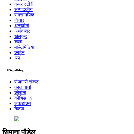
कभर स्टोरी
सम्पादकीय
समसामयिक
विचार
अन्तर्वार्ता
अर्थतन्त्र
खेलकुद
कला
मल्टिमिडिया
कार्टुन
थप
#NepalMag
रोजगारी संकट
कालापानी
कोरोना
कोभिड १९
लकडाउन
नेकपा
सिमाना पौडेल