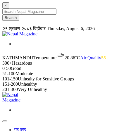
×
२१ श्रावण २०८३ बिहीबार
Thursday, August 6, 2026
KATHMANDU
Temperature
20.86°C
Air Quality
55
300+
Hazardous
0-50
Good
51-100
Moderate
101-150
Unhealty for Sensitive Groups
151-200
Unhealthy
201-300
Very Unhealthy
गृह पृष्ठ