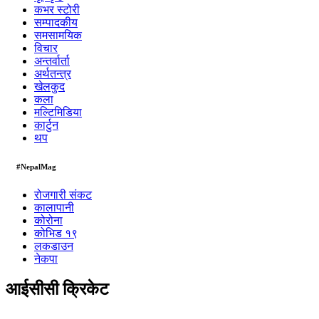
कभर स्टोरी
सम्पादकीय
समसामयिक
विचार
अन्तर्वार्ता
अर्थतन्त्र
खेलकुद
कला
मल्टिमिडिया
कार्टुन
थप
#NepalMag
रोजगारी संकट
कालापानी
कोरोना
कोभिड १९
लकडाउन
नेकपा
आईसीसी क्रिकेट