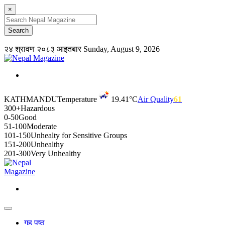
×
२४ श्रावण २०८३ आइतबार
Sunday, August 9, 2026
KATHMANDU
Temperature
19.41°C
Air Quality
61
300+
Hazardous
0-50
Good
51-100
Moderate
101-150
Unhealty for Sensitive Groups
151-200
Unhealthy
201-300
Very Unhealthy
गृह पृष्ठ