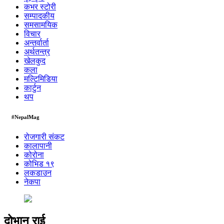
कभर स्टोरी
सम्पादकीय
समसामयिक
विचार
अन्तर्वार्ता
अर्थतन्त्र
खेलकुद
कला
मल्टिमिडिया
कार्टुन
थप
#NepalMag
रोजगारी संकट
कालापानी
कोरोना
कोभिड १९
लकडाउन
नेकपा
दोभान राई