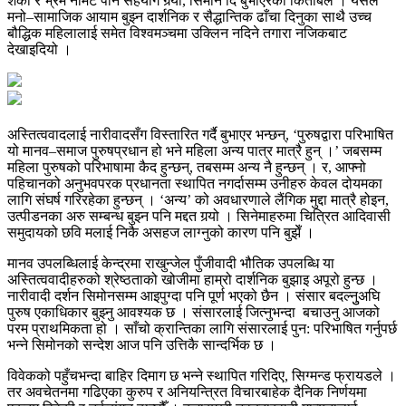
शंका र भ्रम नामेट पार्न सहयोग गर्‍यो, सिमोन दि बुभाएरको किताबले । यसले
मनो–सामाजिक आयाम बुझ्न दार्शनिक र सैद्धान्तिक ढाँचा दिनुका साथै उच्च
बौद्धिक महिलालाई समेत विश्वमञ्चमा उक्लिन नदिने तगारा नजिकबाट
देखाइदियो ।
अस्तित्ववादलाई नारीवादसँग विस्तारित गर्दै बुभाएर भन्छन्, ‘पुरुषद्वारा परिभाषित
यो मानव–समाज पुरुषप्रधान हो भने महिला अन्य पात्र मात्रै हुन् ।’ जबसम्म
महिला पुरुषको परिभाषामा कैद हुन्छन्, तबसम्म अन्य नै हुन्छन् । र, आफ्नो
पहिचानको अनुभवपरक प्रधानता स्थापित नगर्दासम्म उनीहरु केवल दोयमका
लागि संघर्ष गरिरहेका हुन्छन् । ‘अन्य’ को अवधारणाले लैंगिक मुद्दा मात्रै होइन,
उत्पीडनका अरु सम्बन्ध बुझ्न पनि मद्दत गर्‍यो । सिनेमाहरुमा चित्रित आदिवासी
समुदायको छवि मलाई निकै असहज लाग्नुको कारण पनि बुझेँ ।
मानव उपलब्धिलाई केन्द्रमा राखुन्जेल पुँजीवादी भौतिक उपलब्धि या
अस्तित्ववादीहरुको श्रेष्ठताको खोजीमा हाम्रो दार्शनिक बुझाइ अपूरो हुन्छ ।
नारीवादी दर्शन सिमोनसम्म आइपुग्दा पनि पूर्ण भएको छैन । संसार बदल्नुुअघि
पुरुष एकाधिकार बुझ्नु आवश्यक छ । संसारलाई जित्नुभन्दा बचाउनु आजको
परम प्राथमिकता हो । साँचो क्रान्तिका लागि संसारलाई पुन: परिभाषित गर्नुपर्छ
भन्ने सिमोनको सन्देश आज पनि उत्तिकै सान्दर्भिक छ ।
विवेकको पहुँचभन्दा बाहिर दिमाग छ भन्ने स्थापित गरिदिए, सिग्मन्ड फ्रायडले ।
तर अवचेतनमा गढिएका कुरुप र अनियन्त्रित विचारबाहेक दैनिक निर्णयमा