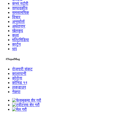
कभर स्टोरी
सम्पादकीय
समसामयिक
विचार
अन्तर्वार्ता
अर्थतन्त्र
खेलकुद
कला
मल्टिमिडिया
कार्टुन
थप
#NepalMag
रोजगारी संकट
कालापानी
कोरोना
कोभिड १९
लकडाउन
नेकपा