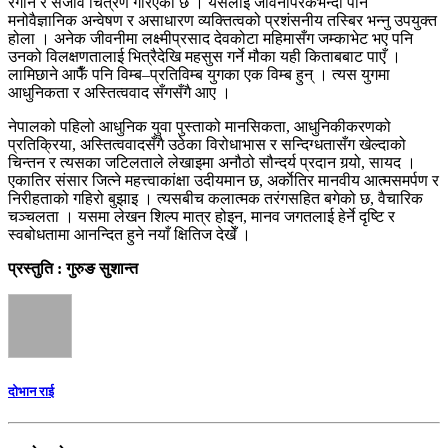
रंगीन र सजीव चित्रण गरिएको छ । यसलाई जीवनीपरकभन्दा पनि
मनोवैज्ञानिक अन्वेषण र असाधारण व्यक्तित्वको प्रशंसनीय तस्बिर भन्नु उपयुक्त
होला । अनेक जीवनीमा लक्ष्मीप्रसाद देवकोटा महिमासँग जम्काभेट भए पनि
उनको विलक्षणतालाई भित्रैदेखि महसुस गर्ने मौका यही किताबबाट पाएँ ।
लामिछाने आफैँ पनि विम्ब–प्रतिविम्ब युगका एक विम्ब हुन् । त्यस युगमा
आधुनिकता र अस्तित्ववाद सँगसँगै आए ।
नेपालको पहिलो आधुनिक युवा पुस्ताको मानसिकता, आधुनिकीकरणको
प्रतिक्रिया, अस्तित्ववादसँगै उठेका विरोधाभास र सन्दिग्धतासँग खेल्दाको
चिन्तन र त्यसका जटिलताले लेखाइमा अनौठो सौन्दर्य प्रदान गर्‍यो, सायद ।
एकातिर संसार जित्ने महत्त्‍वाकांक्षा उदीयमान छ, अर्काेतिर मानवीय आत्मसमर्पण र
निरीहताको गहिरो बुझाइ । त्यसबीच कलात्मक तरंगसहित बगेको छ, वैचारिक
चञ्चलता । यसमा लेखन शिल्प मात्र होइन, मानव जगतलाई हेर्ने दृष्टि र
स्वबोधतामा आनन्दित हुने नयाँ क्षितिज देखेँ ।
प्रस्तुति : गुरुङ सुशान्त
दोभान राई