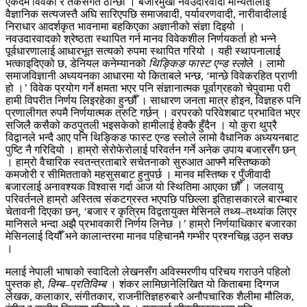
एकदम विवेकी र तर्कसंगत ठान्छौँ । बजारमुखी नवउदारवादी मान्यतालाई
वैज्ञानिक सत्यजस्तै अघि सारिएपछि समाजवादी, पर्यावरणवादी, नारीवादीलाई
निराधार आदर्शकृत भावनामा बहकिएका अज्ञानीको संज्ञा दिइयो ।
नवउदारवादको श्रेष्ठता स्थापित गर्न मानव विवेकशील निर्णयकर्ता हो भन्ने
पूर्वधारणालाई आधारभूत सत्यको रुपमा स्थापित गरियो । यही स्थापनालाई
भत्काइदिएको छ, डेनियल कनेम्यानको
थिङ्किङ फास्ट एन्ड स्लो
ले । लामो
समाजविज्ञानी अध्ययनका आधारमा यो किताबले भन्छ, ‘मान्छे विवेकरहित प्राणी
हो ।’ विवेक प्रयोग गर्ने क्षमता भएर पनि संज्ञानात्मक पूर्वाग्रहको चेपुवामा परी
हामी विपरीत निर्णय लिइरहेका हुन्छौँ । साधारण जनता मात्र होइन, विज्ञहरु पनि
प्रणालीगत रुपमै निर्णयात्मक त्रुटि गर्छन् । वरपरको परिवेशबाट प्रभावित भएर
सजिलै कसैको कठपुतली भइसकेको हामीलाई हेक्कै हुँदैन । यो कुरा थुप्रै
विद्वानले भन्दै आए पनि थिङ्किङ फास्ट एन्ड स्लोले लामो वैधानिक अध्ययनबाट
पुष्टि नै गरिदियो । हाम्रो सेरोफेरोलाई परिवर्तन गर्ने अनेक उपाय बजारसँग छन्
। हाम्रो वैचारिक स्वतन्त्रताबारे सचेतनाको सुरुआत आफ्नै मस्तिष्कको
कमजोरी र सीमितताको महसुसबाट हुनुपर्छ । मानव मस्तिष्क र पुँजीवादी
बजारलाई अनावश्यक विश्वास गर्दा आज यो स्थितिमा आएका छौँ । जलवायु
परिवर्तनले हाम्रो अस्तित्व संकटग्रस्त भएपछि पछिल्ला इतिहासकारले बारम्बार
चेतावनी दिएका छन्, ‘बजार र कृत्रिम विद्वतायुक्त मेसिनले तथ्य–तथ्यांक लिएर
मानिसले भन्दा अझै प्रभावकारी निर्णय लिनेछ ।’ हाम्रो निर्णयाधिकार बजारका
मेसिनलाई दियौँ भने कालान्तरमा मानव पहिचानमै गम्भीर प्रश्नचिह्न उठ्न सक्छ
।
मलाई नेपाली भाषाको स्वादिलो लेखनसँग अविस्मरणीय परिचय गराउने पहिलो
पुस्तक हो,
विम्ब–प्रतिविम्ब
। शंकर लामिछानेलिखित यो किताबमा दिग्गज
लेखक, कलाकार, संगीतकार, राजनीतिज्ञहरुबारे अनौपचारिक शैलीमा मौलिक,