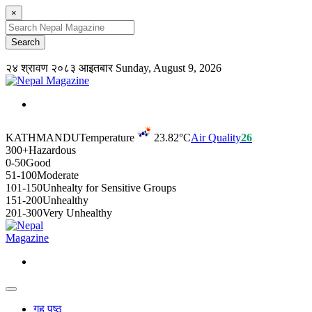
×
२४ श्रावण २०८३ आइतबार
Sunday, August 9, 2026
KATHMANDU
Temperature
23.82°C
Air Quality
26
300+
Hazardous
0-50
Good
51-100
Moderate
101-150
Unhealty for Sensitive Groups
151-200
Unhealthy
201-300
Very Unhealthy
गृह पृष्ठ