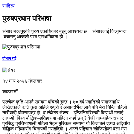
साहित्य
पुरुषप्रधान परिभाषा
संसार बदल्नुुअघि पुरुष एकाधिकार बुझ्नु आवश्यक छ । संसारलाई जित्नुभन्दा
बचाउनु आजको परम प्राथमिकता हो ।
दोभान राई
१४ माघ २०७६ मंगलबार
काठमाडौं
प्रत्येक कृति आफ्नै समयमा बाँचेको हुन्छ । ७० वर्षअगाडिको समाजमाथि
लेखिएकाले कति कुरा अहिले अपूरो र असान्दर्भिक लागे पनि मेरा निम्ति पहिलो
नारीवादी घोषणापत्र हो,
द सेकेन्ड सेक्स
। इन्जिनियरिङकी विद्यार्थी मलाई
लाग्थ्यो, विश्व बौद्धिक–इतिहासमा महिला कहाँ छन् ? केही नामबाहेक संसार
प्रसिद्ध प्रतिभाशाली महिला भेट्न मुस्किल समयमा यो किताबले एउटा अद्वितीय
बौद्धिक महिलासँग चिनापर्ची गराइदियो । आफ्नै पहिचान खोजिरहेका बेला मेरा