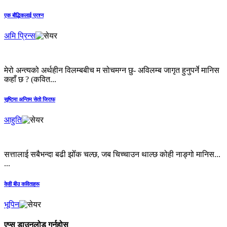
एक बौद्धिकलाई प्रश्न
अमि प्रिन्स
मेरो अन्त्यको अर्थहीन विलम्बबीच म सोचमग्न छु- अविलम्ब जागृत हुनुपर्ने मानिस
कहाँ छ ? (कवित...
सृष्टिमा अन्तिम सेतो जिराफ
आहुति
सत्तालाई सबैभन्दा बढी झोँक चल्छ, जब चिच्चाउन थाल्छ कोही नाङ्गो मानिस...
...
केही बीउ कविताहरू
भूपिन
एप्स डाउनलोड गर्नुहोस्