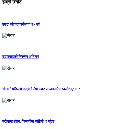
हाम्रो छनोट
एउटा जीवन्त जर्नलका २५ वर्ष
उदारवादको निरन्तर अभिनय
चीनको पछिल्लो कदमले नेपालबाट सालकको तस्करी घट्ला ?
परीक्षामा होइन, जिन्दगीमा चाहियो ‘ए ग्रेड’