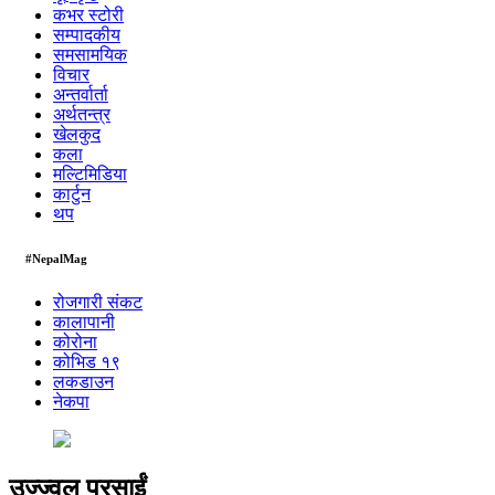
कभर स्टोरी
सम्पादकीय
समसामयिक
विचार
अन्तर्वार्ता
अर्थतन्त्र
खेलकुद
कला
मल्टिमिडिया
कार्टुन
थप
#NepalMag
रोजगारी संकट
कालापानी
कोरोना
कोभिड १९
लकडाउन
नेकपा
उज्ज्वल प्रसाईं