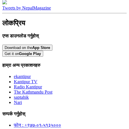
Tweets by NepalMagazine
लोकप्रिय
एप्स डाउनलोड गर्नुहोस्
Download on the
App Store
Get it on
Google Play
हाम्रा अन्य प्रकाशनहरु
ekantipur
Kantipur TV
Radio Kantipur
The Kathmandu Post
saptahik
Nari
सम्पर्क गर्नुहोस्
फोन : +९७७-०१-५१३५०००