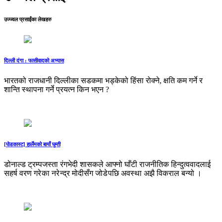
उज्ज्वल प्रसाईंका लेखहरु
दिल्ली दंगा : फासीवादको अभ्यास
भारतको राजधानी दिल्लीका सडकमा भड्केको हिंसा रोक्‍ने, क्षति कम गर्ने र
शान्ति स्थापना गर्ने प्रयत्‍न किन भएन ?
[पोडकास्ट] हार्लेमको बायाँ घुम्ती
डोनाल्ड ट्रम्पजस्ता रंगभेदी शासकले आफ्नो घाँटी राजनीतिक हिन्दुत्ववादलाई
सहर्ष वरण गरे का नरे न्द्र मोदीसँग जोडे पछि अवस्था अझै विकराल बन्यो ।