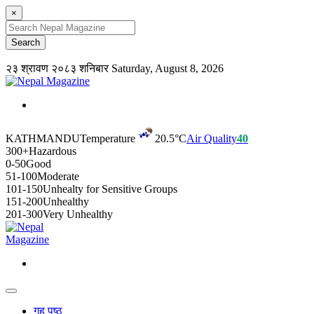
×
२३ श्रावण २०८३ शनिबार
Saturday, August 8, 2026
KATHMANDU
Temperature
20.5°C
Air Quality
40
300+
Hazardous
0-50
Good
51-100
Moderate
101-150
Unhealty for Sensitive Groups
151-200
Unhealthy
201-300
Very Unhealthy
गृह पृष्ठ