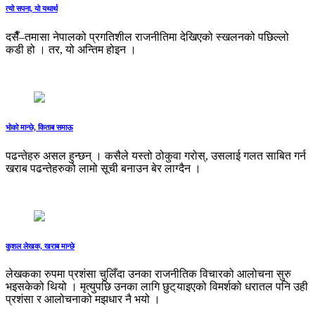
त्यो सपना, यो यथार्थ
दसैँ–तमासा नेपालको प्रगतिशील राजनीतिमा देखिएको स्खलनको पछिल्लो
कडी हो । तर, यो अन्तिम होइन ।
भोको मान्छे, किताब समाऊ
पढन्तेहरु असल हुन्छन् । कसैले यस्तो ठोकुवा गरोस्, उसलाई गलत साबित गर्न
खराब पढन्तेहरुको लामो सूची बनाउन बेर लाग्दैन ।
कुशल लेखक, खराब मान्छे
लेखकका रुपमा प्रशंसा चुलिँदा उनका राजनीतिक विचारको आलोचना सुरु
भइसकेको थियो । मृत्युपछि उनका लागि छुट् याइएको विमर्शको धरातल पनि उही
प्रशंसा र आलोचनाको मझधार नै भयो ।