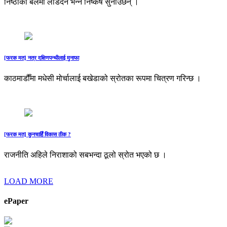
निष्ठाको बलमा लडिँदैन भन्ने निष्कर्ष सुनाउँछन् ।
[फरक मत] नत्र दक्षिणपन्थीलाई मुनाफा
काठमाडौँमा मधेसी मोर्चालाई बखेडाको स्रोतका रूपमा चित्रण गरिन्छ ।
[फरक मत] कुनचाहिँ विकास ठीक ?
राजनीति अहिले निराशाको सबभन्दा ठूलो स्रोत भएको छ ।
LOAD MORE
ePaper