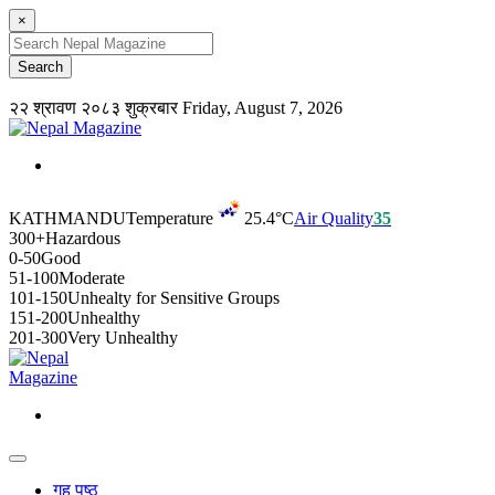
×
२२ श्रावण २०८३ शुक्रबार
Friday, August 7, 2026
KATHMANDU
Temperature
25.4°C
Air Quality
35
300+
Hazardous
0-50
Good
51-100
Moderate
101-150
Unhealty for Sensitive Groups
151-200
Unhealthy
201-300
Very Unhealthy
गृह पृष्ठ