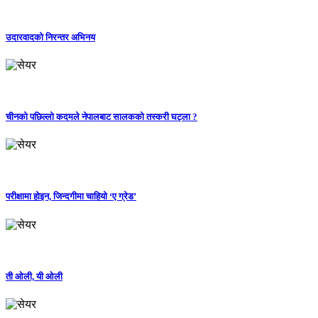
उदारवादको निरन्तर अभिनय
चीनको पछिल्लो कदमले नेपालबाट सालकको तस्करी घट्ला ?
परीक्षामा होइन, जिन्दगीमा चाहियो ‘ए ग्रेड’
ती ओली, यी ओली