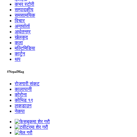
कभर स्टोरी
सम्पादकीय
समसामयिक
विचार
अन्तर्वार्ता
अर्थतन्त्र
खेलकुद
कला
मल्टिमिडिया
कार्टुन
थप
#NepalMag
रोजगारी संकट
कालापानी
कोरोना
कोभिड १९
लकडाउन
नेकपा