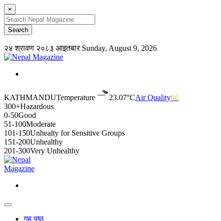
×
२४ श्रावण २०८३ आइतबार
Sunday, August 9, 2026
KATHMANDU
Temperature
23.07°C
Air Quality
66
300+
Hazardous
0-50
Good
51-100
Moderate
101-150
Unhealty for Sensitive Groups
151-200
Unhealthy
201-300
Very Unhealthy
गृह पृष्ठ