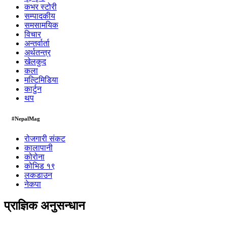
कभर स्टोरी
सम्पादकीय
समसामयिक
विचार
अन्तर्वार्ता
अर्थतन्त्र
खेलकुद
कला
मल्टिमिडिया
कार्टुन
थप
#NepalMag
रोजगारी संकट
कालापानी
कोरोना
कोभिड १९
लकडाउन
नेकपा
प्राज्ञिक अनुसन्धान