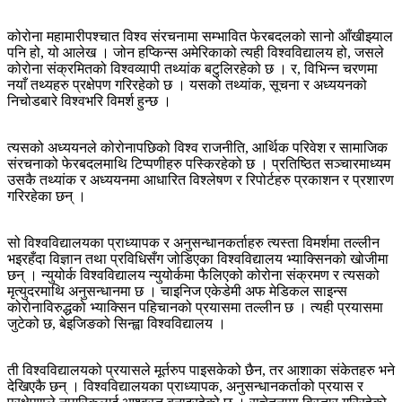
कोरोना महामारीपश्चात विश्व संरचनामा सम्भावित फेरबदलको सानो आँखीझ्याल
पनि हो, यो आलेख । जोन हप्किन्स अमेरिकाको त्यही विश्वविद्यालय हो, जसले
कोरोना संक्रमितको विश्वव्यापी तथ्यांक बटुलिरहेको छ । र, विभिन्‍न चरणमा
नयाँ तथ्यहरु प्रक्षेपण गरिरहेको छ । यसको तथ्यांक, सूचना र अध्ययनको
निचोडबारे विश्वभरि विमर्श हुन्छ ।
त्यसको अध्ययनले कोरोनापछिको विश्व राजनीति, आर्थिक परिवेश र सामाजिक
संरचनाको फेरबदलमाथि टिप्पणीहरु पस्किरहेको छ । प्रतिष्ठित सञ्चारमाध्यम
उसकै तथ्यांक र अध्ययनमा आधारित विश्लेषण र रिपोर्टहरु प्रकाशन र प्रशारण
गरिरहेका छन् ।
सो विश्वविद्यालयका प्राध्यापक र अनुसन्धानकर्ताहरु त्यस्ता विमर्शमा तल्लीन
भइरहँदा विज्ञान तथा प्रविधिसँग जोडिएका विश्वविद्यालय भ्याक्सिनको खोजीमा
छन् । न्युयोर्क विश्वविद्यालय न्युयोर्कमा फैलिएको कोरोना संक्रमण र त्यसको
मृत्युदरमाथि अनुसन्धानमा छ । चाइनिज एकेडेमी अफ मेडिकल साइन्स
कोरोनाविरुद्धको भ्याक्सिन पहिचानको प्रयासमा तल्लीन छ । त्यही प्रयासमा
जुटेको छ, बेइजिङको सिन्ह्वा विश्वविद्यालय ।
ती विश्वविद्यालयको प्रयासले मूर्तरुप पाइसकेको छैन, तर आशाका संकेतहरु भने
देखिएकै छन् । विश्वविद्यालयका प्राध्यापक, अनुसन्धानकर्ताको प्रयास र