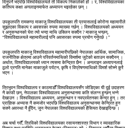
दिनुपर्ने भएपछि विश्वविद्यालयले ती विकल्प निकालेको हो । र, विश्वविद्यालयका
कतिपय कक्षा अनलाइनमार्फत अध्यापन भइरहेका छन् ।
उपकुलपति रामकण्ठ माकाजु विश्वविद्यालयका ती प्रयासलाई कोरोना महामारीले
सुझाएका विकल्प र अवसरका रुपमा व्याख्या गर्छन् । विश्वविद्यालयको अध्ययन
र अनुसन्धानको घेरा त्यो भन्दा माथि उक्लिन सक्दैन ? माकाजु भन्छन्,
“विश्वविद्यालयले महामारीलाई पनि अवसरका रुपमा प्रयोग गर्नुपर्छ ।”
उपकुलपति माकाजु विश्वविद्यालय महामारीपछिको नेपालका आर्थिक, सामाजिक,
राजनीतिक क्षेत्रमा आउने परिवर्तनमाथिको विमर्शमा जुटेको बताउन सक्दैनन् ।
अर्थात, विश्वविद्यालयको ध्यान त्यसमा केन्द्रित छैन । अनलाइन अध्यापनलाई
ठूलो प्रगति मानेका माकाजुले पर्यटन, कृषि र विप्रेषणमाथिको विमर्श सोच्ने कुरै
भएन ।
त्रिभुवन विश्वविद्यालय र काठमाडौँ विश्वविद्यालयसँग जोडिएका यी दुई उदाहरण
नै काफी छन्, नेपालका विश्वविद्यालय अनुसन्धानमा कति संलग्न हुन्छन् भन्‍ने
देखाउन । विश्वविद्यालय अध्ययन, अनुसन्धान र नवप्रर्वतनका केन्द्र हुन् । तर
प्राज्ञिक अभ्यास नै कमजोर भएपछि विश्वविद्यालय अनुसन्धानमा केन्द्रित हुन
सक्ने अवस्था नै हुँदैन, जुन नेपालका विश्वविद्यालयको हैसियत देखाइदिन्छ ।
अब चर्चा गरौँ, त्रिविको विश्वविद्यालयका रसायनशास्त्र विभाग र व्यावहारिक