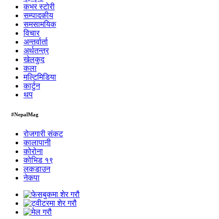
कभर स्टोरी
सम्पादकीय
समसामयिक
विचार
अन्तर्वार्ता
अर्थतन्त्र
खेलकुद
कला
मल्टिमिडिया
कार्टुन
थप
#NepalMag
रोजगारी संकट
कालापानी
कोरोना
कोभिड १९
लकडाउन
नेकपा