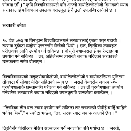
सोचमा छौँ ।” कृषि विश्वविद्यालयले पनि आफ्नो बायोटेक्नोलोजी विभागको ल्याब
सरकारलाई परीक्षणका उपलव्ध गराउनुलाई नै ठूलो उपलब्धि ठानेको छ ।
सरकारी उपेक्षा
१० चैत ०७६ मा त्रिभुवन विश्वविद्यालयले सरकारलाई एउटा पत्र पठायो ।
त्यसमा दुईवटा व्यहोरा प्रस्टसँग लेखेको थियो । एक, त्रिविका ल्याबहरु
परीक्षणका लागि उपयोग गर्न सकिन्छ । दोस्रो क्याम्पसलाई क्वारेन्टाइनमा
उपयोग गर्न सकिन्छ । तर, अहिलेसम्म त्यसको जवाफ नदिएको सरकारले
छलफलमा समेत बोलाएन ।
विश्वविद्यालयको माइक्रोबायोलोजी, बायोटेक्नोलोजी र बायोमटरियल युनिटमा
तीनवटा पीसीआर मेसिनसहितको ल्याब छ । जसले केन्द्रीय जनस्वास्थ्य
प्रयोगशालाकै क्षमतामाथि परीक्षण गर्न सकिन्छ । तर ती प्रयोगशाला उपयोग
गर्नेबारेमा सरकारले जवाफ नदिएको उपलकुपति बास्कोटा बताउँछन् ।
“त्रिविका तीन वटा ल्याब प्रयोग गर्न सकिन्छ तर सरकारले पीपीई चाहिँ चाहिने
भनेका थियौँ,” बास्कोटा भन्छन्, “तर, सरकारबाट जवाफ आएको छैन ।”
त्रिविसँग पीसीआर मेसिन सञ्चालन गर्ने जनशक्ति पनि पर्याप्त छ । जस्तो,