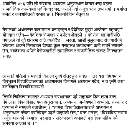
अर्कातिर ०४६ पछि ती संरचना अध्ययन अनुसन्धान केन्द्रभन्दा बढ्ता
राजनीतिक कार्यकर्ता भर्तीकेन्द्र भए, जसले गर्दा अनुसन्धान ठप्प भयो । पर्याप्त
बजेट र जनशक्तिको अभाव छ । भिजनविहीन नेतृत्व छ ।
नेपालको अर्थतन्त्र चलायमान बनाइरहन र वैदेशिक मुद्रा आर्जनमा महत्वपूर्ण
योगदान गर्छन्— वैदेशिक रोजगार र पर्यटन क्षेत्रले । कोरोना महामारीपछि
नेपालले यी दुवै क्षेत्रमा क्षति व्यहोर्दैछ । जस्तो, खाडी मुलुकबाट रोजगारीको
कोटामा आउने गिरावटले देशका कुल ग्राहस्थ उत्पादनमा कमी मात्रै ल्याउने
छैन, स्वदेशका थपिने बेरोजगारीले सामाजिक र राजनीतिक संकट निम्त्याउन
सक्छ ।
त्यसको गतिलो र भरपर्दा विकल्प कृषि क्षेत्र हुन सक्छ । तर यस विषयमा न
त्रिभुवन विश्वविद्यालयको अर्थशास्त्र विभागले अध्ययन गर्दैछ, न त कृषि तथा
वनविज्ञान विश्वविद्यालयले ।
त्रिवि चिकित्साशास्त्र अध्ययन सस्थानका पूर्व सहायक डिन शरद वन्त
नेपालका विश्वविद्यालयमा अनुसन्धान, अध्ययन, अन्वेषणको अभ्यास, संस्कार र
प्रयास नै नभएको बताउँछन् । “हाम्रा विश्वविद्यालयहरुले अध्ययन र
अनुसन्धान गरेका प्रतिवेदन पढ्नै पाइएको छैन,” वन्त भन्छन्, “विश्वविद्यालयमा
अनुसन्धानको अभ्यास, प्रयास र संस्कारको अभावले प्राज्ञिक पहिचानमै
समस्या आएको छ ।”