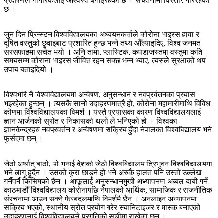
प्रक्षेपणले नागरिकलाई आश्वस्त बनाइरहेको छ । सचेतनामा विस्तार गरिरहेको
छ ।
जुन दिन प्रिन्स्टन विश्वविद्यालयका अध्ययनकर्ताले कोरोना भाइरस हावा र
दूषित वस्तुको छुवाइबाट प्रशारित हुन्छ भन्‍ने तथ्य औँल्याइदिए, विश्व जनमत
सरसफाइमा सचेत भयो । अनि तामा, प्लास्टिक, कपडाजस्तमा वस्तुमा कति
समयसम्म कोराना भाइरस जीवित रहन सक्छ भन्‍न भ्याए, त्यसले सुरक्षाको थप
उपाय बताइदियो ।
विश्वभरि नै विश्वविद्यालयमा अन्वेषण, अनुसन्धान र नवप्रर्वतनका प्रयास
भइरहेका हुन्छन् । त्यसकै सानो उदाहरणमात्रै हो, कोरोना महामारीमाथि विविध
कोणमा विश्वविद्यालयका विमर्श । यस्तै प्रयासका कारण विश्वविद्यालयलाई
ज्ञान आर्जनको स्रोत र निकासको थलो ले भनिएको हो । विश्वका
ज्ञानकेन्द्रहरु नवप्रवर्तन र अन्वेषणमा सक्रिय हुँदा नेपालका विश्वविद्यालय भने
फुर्सदमा छन् ।
जेठो अर्थात् बाठो, यो भनाई देशको जेठो विश्वविद्यालय त्रिभुवन विश्वविद्यालयमा
भने लागू हुदैन । उसको कुरा छाड्ने हो भने अरुकै हालत पनि उस्तो उल्लेख
गर्नैपर्ने किसिमको छैन । आफूलाई अनुसन्धानमुुुखी अध्यापनमा अब्बल दाबी गर्ने
काठमाडौँ विश्वविद्यालय कोरोनापछि नेपालको आर्थिक, सामाजिक र राजनीतिक
संरचनामा आउन सक्ने फेरबदलमाथि विमर्शमै छैन । अनलाइन अध्यापनमा
सक्रिय भएको, स्थानीय स्रोत प्रयोग गरेर स्यानिटाइजर र मास्क बनाएको
उदाहरणलाई विश्वविद्यालयले प्रगतिको सूचीमा राखेका छन् ।