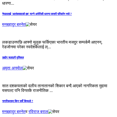
धारणा...
नेपाललाई 'आतंकवादको हब' मान्‍ने अमेरिकी धारणा कसरी परिवर्तन भयो ?
मनबहादुर बस्नेत
लकडाउनपछि आफ्नो मुलुक फर्किएका भारतीय मजदुर सम्पर्कमै आएनन्,
रेडजोनमा परेका स्वदेशकैलाई ल्...
उद्योग चलाउनै मुस्किल
अमृता अनमोल
सात दशकयताको दलीय तानातानको शिकार बन्दै आएको नागरिकता मुद्दामा
यसपल्ट पनि विगतकै राजनीतिक ...
नागरिकतामा किन सधैँ किचलो ?
मनबहादुर बस्नेत
र
रविराज बराल