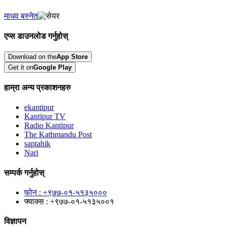
माधव बस्नेत
एप्स डाउनलोड गर्नुहोस्
Download on the
App Store
Get it on
Google Play
हाम्रा अन्य प्रकाशनहरु
ekantipur
Kantipur TV
Radio Kantipur
The Kathmandu Post
saptahik
Nari
सम्पर्क गर्नुहोस्
फोन : +९७७-०१-५१३५०००
फ्याक्स : +९७७-०१-५१३५००१
विज्ञापन