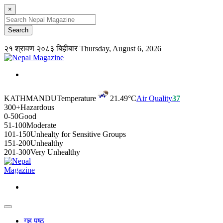
×
२१ श्रावण २०८३ बिहीबार
Thursday, August 6, 2026
KATHMANDU
Temperature
21.49°C
Air Quality
37
300+
Hazardous
0-50
Good
51-100
Moderate
101-150
Unhealty for Sensitive Groups
151-200
Unhealthy
201-300
Very Unhealthy
गृह पृष्ठ