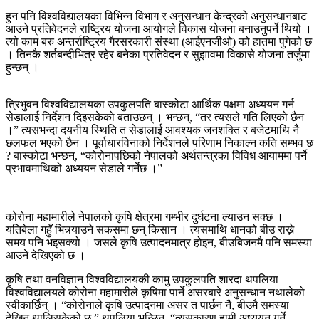
हुन पनि विश्वविद्यालयका विभिन्‍न विभाग र अनुसन्धान केन्द्रको अनुसन्धानबाट
आउने प्रतिवेदनले राष्ट्रिय योजना आयोगले विकास योजना बनाउनुपर्ने थियो ।
त्यो काम बरु अन्तर्राष्ट्रिय गैरसरकारी संस्था (आईएनजीओ) को हातमा पुगेको छ
। तिनकै शर्तबन्दीभित्र रहेर बनेका प्रतिवेदन र सुझावमा विकासे योजना तर्जुमा
हुन्छन् ।
त्रिभुवन विश्वविद्यालयका उपकुलपति बास्कोटा आर्थिक पक्षमा अध्ययन गर्न
सेडालाई निर्देशन दिइसकेको बताउछन् । भन्छन्, “तर त्यसले गति लिएको छैन
।” त्यसभन्दा दयनीय स्थिति त सेडालाई आवश्यक जनशक्ति र बजेटमाथि नै
छलफल भएको छैन । पूर्वाधारविनाको निर्देशनले परिणाम निकाल्न कति सम्भव छ
? बास्कोटा भन्छन्, “कोरोनापछिको नेपालको अर्थतन्त्रका विविध आयाममा पर्ने
प्रभावमाथिको अध्ययन सेडाले गर्नेछ ।”
कोरोना महामारीले नेपालको कृषि क्षेत्रमा गम्भीर दुर्घटना ल्याउन सक्छ ।
यतिबेला गहुँ भित्र्याउने सकसमा छन् किसान । त्यसमाथि धानको बीउ राख्ने
समय पनि भइसक्यो । जसले कृषि उत्पादनमात्र होइन, बीउबिजनमै पनि समस्या
आउने देखिएको छ ।
कृषि तथा वनविज्ञान विश्वविद्यालयकी कामु उपकुलपति शारदा थपलिया
विश्वविद्यालयले कोरोना महामारीले कृषिमा पार्ने असरबारे अनुसन्धान नथालेको
स्वीकार्छिन् । “कोरोनाले कृषि उत्पादनमा असर त पार्छन नै, बीउमै समस्या
देखिन थालिसकेको छ,” थपलिया भन्छिन्, “त्यसकारण हामी अध्ययन गर्ने