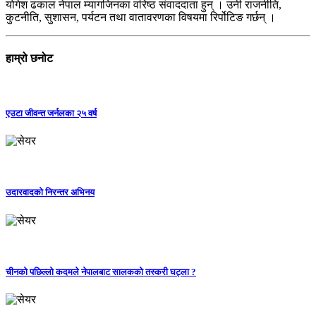
योगेश ढकाल नेपाल म्यागजिनका वरिष्ठ संवाददाता हुन् । उनी राजनीति,
कुटनीति, सुशासन, पर्यटन तथा वातावरणका विषयमा रिर्पोटिङ गर्छन् ।
हाम्रो छनोट
एउटा जीवन्त जर्नलका २५ वर्ष
उदारवादको निरन्तर अभिनय
चीनको पछिल्लो कदमले नेपालबाट सालकको तस्करी घट्ला ?