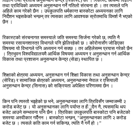
विज्ञान तथा प्रविधि अनुसन्धान केन्द्र (रिकास्ट) को । रिकास्ट आफैँमा विज्ञान
तथा प्रविधिको अध्ययन अनुसन्धान गर्नेे गतिलो संरचना हो । तर त्यसले पनि
अहिले काम गरेको छैन । उपकुलपति धर्मकान्त बास्कोटा अध्ययनका लागि
निर्देशन भइसकेको भन्छन् तर त्यसका लागि आवश्यक स्रोतमाथि विमर्श नै भएको
छैन ।
रिकास्टको संरचनागत समस्याले जति समस्या सिर्जना गरेको छ, त्यति नै
समस्या रसायनशास्त्र विभागले पनि झेलिरहेको छ । कोरोनासँग जोडिएका
विषयमा यो विभागले पनि अध्ययन गर्न सक्छ । तर अहिलेसम्म प्रयास गरेको छैन
। त्रिभुवन विश्वविद्यालयमै आर्थिक विषयमा अध्ययन र अनुसन्धान गर्न आर्थिक
विकास तथा प्रशासन अनुसन्धान केन्द्र (सेडा) स्थापित छ ।
शिक्षाको क्षेत्रमा अध्ययन, अनुसन्धान गर्न शिक्षा विकास तथा अनुसन्धान केन्द्र
(सेरिड) र सामाजिक क्षेत्रको अध्ययन, अनुसन्धानमा नेपाल र एसियाली
अनुसन्धान केन्द्र (सिनास) को सक्रियता अपेक्षित परिणाममा छैन ।
किन पनि त्यस्तो भइहेको छ भने, अनुसन्धानका लागि त्रिविसँग जम्माजम्मी २
करोड बजेट छ । यो अनुसन्धानका लागि पर्याप्त त हँुदैन नै, त्यसमाथि थप
बजेट आउने सम्भावना पनि छैन । त्रिविका उपकुलपति बास्कोटा पनि बजेटको
समस्या अस्वीकार गर्दैनन । बास्कोटा भन्छन्, “अनुसन्धानका लागि २ करोड
बजेट छ । त्यसले कति काम गर्न सकिन्छ, त्यति नै गर्ने हो ।”