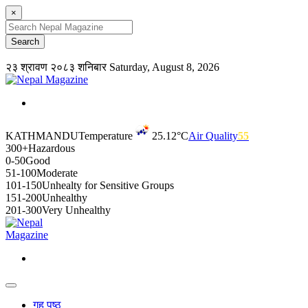
×
२३ श्रावण २०८३ शनिबार
Saturday, August 8, 2026
KATHMANDU
Temperature
25.12°C
Air Quality
55
300+
Hazardous
0-50
Good
51-100
Moderate
101-150
Unhealty for Sensitive Groups
151-200
Unhealthy
201-300
Very Unhealthy
गृह पृष्ठ