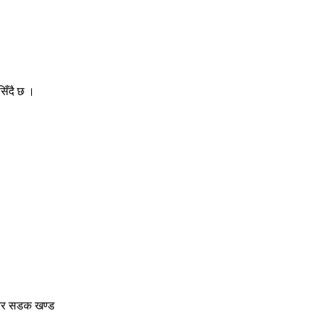
िँदै छ ।
ोवर सडक खण्ड