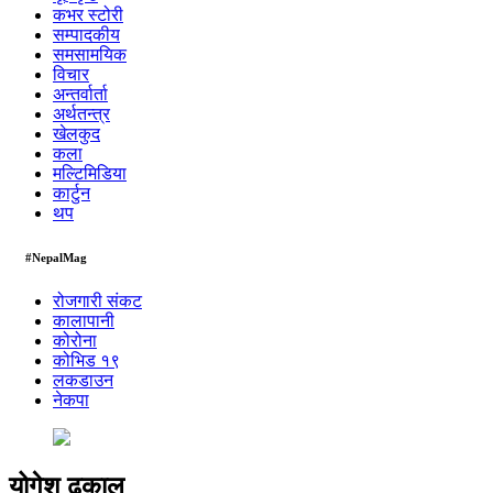
कभर स्टोरी
सम्पादकीय
समसामयिक
विचार
अन्तर्वार्ता
अर्थतन्त्र
खेलकुद
कला
मल्टिमिडिया
कार्टुन
थप
#NepalMag
रोजगारी संकट
कालापानी
कोरोना
कोभिड १९
लकडाउन
नेकपा
योगेश ढकाल