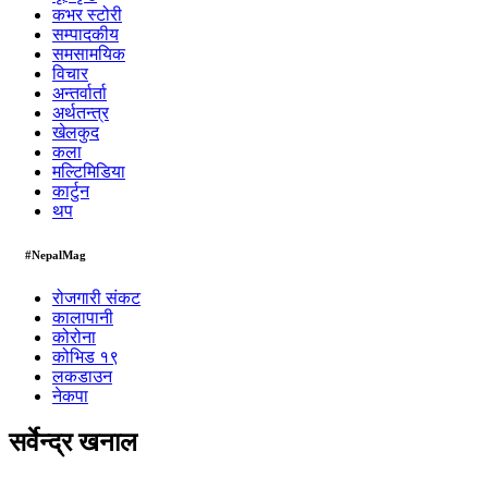
कभर स्टोरी
सम्पादकीय
समसामयिक
विचार
अन्तर्वार्ता
अर्थतन्त्र
खेलकुद
कला
मल्टिमिडिया
कार्टुन
थप
#NepalMag
रोजगारी संकट
कालापानी
कोरोना
कोभिड १९
लकडाउन
नेकपा
सर्वेन्द्र खनाल