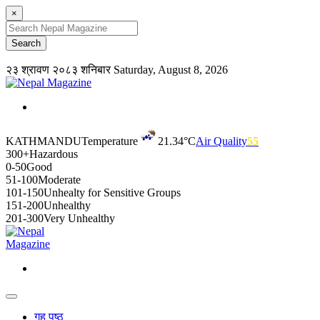
×
२३ श्रावण २०८३ शनिबार
Saturday, August 8, 2026
KATHMANDU
Temperature
21.34°C
Air Quality
55
300+
Hazardous
0-50
Good
51-100
Moderate
101-150
Unhealty for Sensitive Groups
151-200
Unhealthy
201-300
Very Unhealthy
गृह पृष्ठ