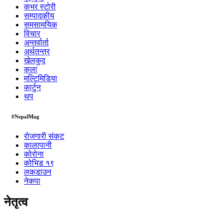
कभर स्टोरी
सम्पादकीय
समसामयिक
विचार
अन्तर्वार्ता
अर्थतन्त्र
खेलकुद
कला
मल्टिमिडिया
कार्टुन
थप
#NepalMag
रोजगारी संकट
कालापानी
कोरोना
कोभिड १९
लकडाउन
नेकपा
नेतृत्व