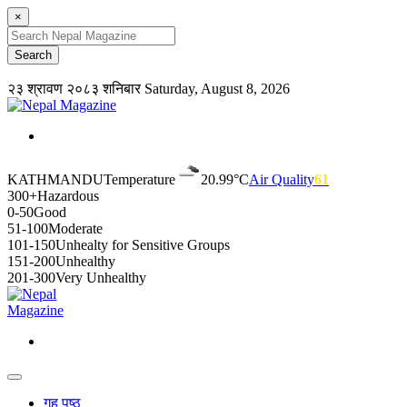
×
२३ श्रावण २०८३ शनिबार
Saturday, August 8, 2026
KATHMANDU
Temperature
20.99°C
Air Quality
61
300+
Hazardous
0-50
Good
51-100
Moderate
101-150
Unhealty for Sensitive Groups
151-200
Unhealthy
201-300
Very Unhealthy
गृह पृष्ठ