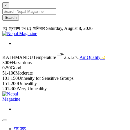
×
२३ श्रावण २०८३ शनिबार
Saturday, August 8, 2026
KATHMANDU
Temperature
25.12°C
Air Quality
52
300+
Hazardous
0-50
Good
51-100
Moderate
101-150
Unhealty for Sensitive Groups
151-200
Unhealthy
201-300
Very Unhealthy
गृह पृष्ठ