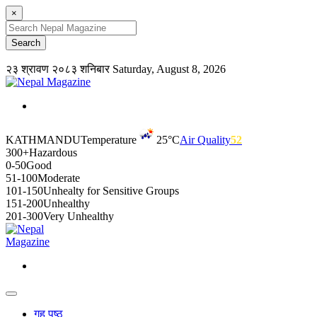
×
२३ श्रावण २०८३ शनिबार
Saturday, August 8, 2026
KATHMANDU
Temperature
25°C
Air Quality
52
300+
Hazardous
0-50
Good
51-100
Moderate
101-150
Unhealty for Sensitive Groups
151-200
Unhealthy
201-300
Very Unhealthy
गृह पृष्ठ