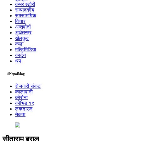
कभर स्टोरी
सम्पादकीय
समसामयिक
विचार
अन्तर्वार्ता
अर्थतन्त्र
खेलकुद
कला
मल्टिमिडिया
कार्टुन
थप
#NepalMag
रोजगारी संकट
कालापानी
कोरोना
कोभिड १९
लकडाउन
नेकपा
सीताराम बराल