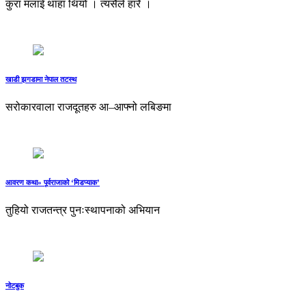
कुरा मलाई थाहा थियो । त्यसैले हारेँ ।
खाडी झगडामा नेपाल तटस्थ
सरोकारवाला राजदूतहरु आ–आफ्नो लबिङमा
आवरण कथा» पूर्वराजाको ‘मिडप्याक’
तुहियो राजतन्त्र पुनःस्थापनाको अभियान
नोटबुक