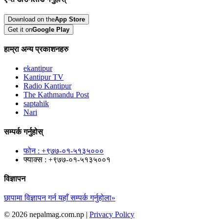
Download on the
App Store
Get it on
Google Play
हाम्रा अन्य प्रकाशनहरु
ekantipur
Kantipur TV
Radio Kantipur
The Kathmandu Post
saptahik
Nari
सम्पर्क गर्नुहोस्
फोन : +९७७-०१-५१३५०००
फ्याक्स : +९७७-०१-५१३५००१
विज्ञापन
छापामा विज्ञापन गर्न यहाँ सम्पर्क गर्नुहोला»
© 2026 nepalmag.com.np |
Privacy Policy