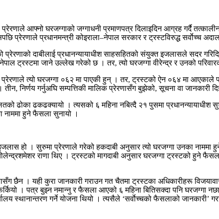
 । प्रेरणाले आफ्नो घरजग्गाको जग्गाधनी प्रमाणपत्र दिलाइदिन आग्रह गर्दै तत्काली
ि प्रेरणाले प्रधानमन्त्री कोइराला–नेपाल सरकार र ट्रस्टविरुद्ध सर्वाेच्च अद
 प्रेरणाको दाबीलाई प्रधानन्यायाधीश साहसहितको संयुक्त इजलासले सदर गरिदिय
र नेपाल ट्रस्टमा जाने उल्लेख गरेको छ । तर, त्यो घरजग्गा वीरेन्द्र र उनको परिवा
 प्रेरणाले त्यो घरजग्गा ०६२ मा पाएकी हुन् । तर, ट्रस्टको ऐन ०६४ मा आएकाले पश्
छ । तीन, निर्णय गर्नुअघि सम्पत्तिकी मालिक प्रेरणासँग बुझेको, सूचना वा जानकार
दालतको ढोका ढकढक्यायो । त्यसको ६ महिना नबित्दै २१ पुसमा प्रधानन्यायाधीश 
ा नाममा हुने फैसला सुनायो ।
इजलास हो । सुरुमा प्रेरणाले गरेको हकदाबी अनुसार त्यो घरजग्गा उनका नाममा ह
द्रशमेशर राणा थिए । ट्रस्टको मागदाबी अनुसार घरजग्गा ट्रस्टको हुने फैसलाचाह
ासँग छैन । यही कुरा जानकारी गराउन गत चैतमा ट्रस्टका अधिकारीहरू विजयावास 
ै फर्कियो । पत्र बुझ्न नमान्नु र फैसला आएको ६ महिना बितिसक्दा पनि घरजग्गा 
र्यालय स्थानान्तरण गर्ने योजना थियो । त्यसैले ‘सर्वाेच्चको फैसलाको जानकारी’ ग