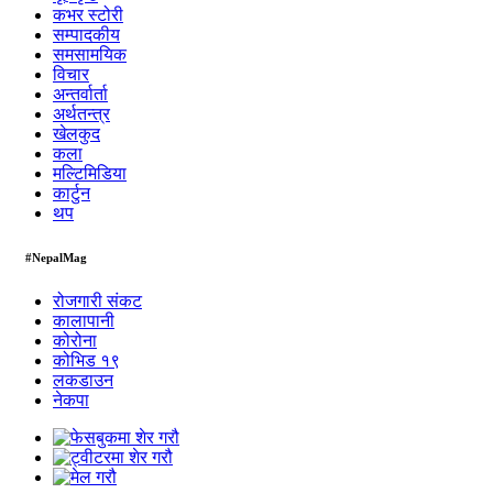
कभर स्टोरी
सम्पादकीय
समसामयिक
विचार
अन्तर्वार्ता
अर्थतन्त्र
खेलकुद
कला
मल्टिमिडिया
कार्टुन
थप
#NepalMag
रोजगारी संकट
कालापानी
कोरोना
कोभिड १९
लकडाउन
नेकपा