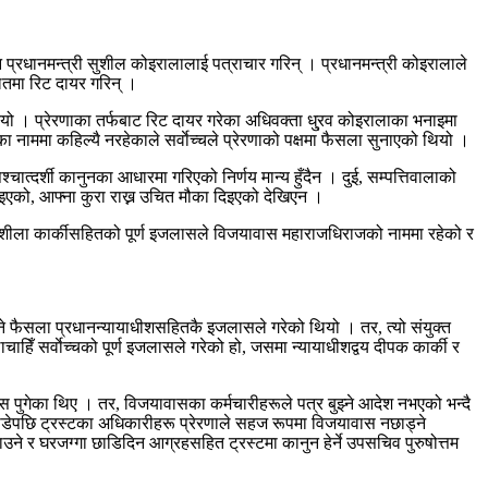
न प्रधानमन्त्री सुशील कोइरालालाई पत्राचार गरिन् । प्रधानमन्त्री कोइरालाले
ालतमा रिट दायर गरिन् ।
ो । प्रेरणाका तर्फबाट रिट दायर गरेका अधिवक्ता धु्रव कोइरालाका भनाइमा
रका नाममा कहिल्यै नरहेकाले सर्वाेच्चले प्रेरणाको पक्षमा फैसला सुनाएको थियो ।
चात्दर्शी कानुनका आधारमा गरिएको निर्णय मान्य हुँदैन । दुई, सम्पत्तिवालाको
ी दिइएको, आफ्ना कुरा राख्न उचित मौका दिइएको देखिएन ।
सुशीला कार्कीसहितको पूर्ण इजलासले विजयावास महाराजधिराजको नाममा रहेको र
ुने फैसला प्रधानन्यायाधीशसहितकै इजलासले गरेको थियो । तर, त्यो संयुक्त
िँ सर्वाेच्चको पूर्ण इजलासले गरेको हो, जसमा न्यायाधीशद्वय दीपक कार्की र
पुगेका थिए । तर, विजयावासका कर्मचारीहरूले पत्र बुझ्ने आदेश नभएको भन्दै
नछाडेपछि ट्रस्टका अधिकारीहरू प्रेरणाले सहज रूपमा विजयावास नछाड्ने
राउने र घरजग्गा छाडिदिन आग्रहसहित ट्रस्टमा कानुन हेर्ने उपसचिव पुरुषोत्तम