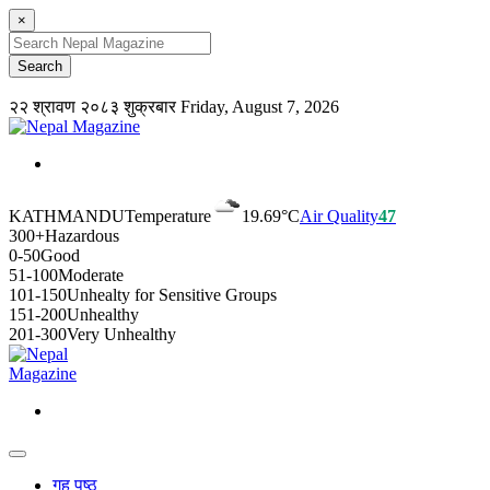
×
२२ श्रावण २०८३ शुक्रबार
Friday, August 7, 2026
KATHMANDU
Temperature
19.69°C
Air Quality
47
300+
Hazardous
0-50
Good
51-100
Moderate
101-150
Unhealty for Sensitive Groups
151-200
Unhealthy
201-300
Very Unhealthy
गृह पृष्ठ