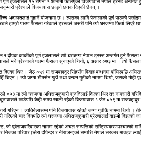
 पूर्ण इजलासले १५ रोपनी १ आनामा फैलिएको विजयावास नेपाल ट्रस्ट अन्तर्गत हु
राजकुमारी प्रेरणाले विजयावास छाड्ने छनक दिएकी छैनन् ।
वाेच्च अदालतलाई गुहार्ने योजनामा छ । त्यसका लागि फैसलाको पूर्ण पाठको पर्खाइ
ाेच्चले हाम्रो पक्षमा फैसला गरेकाले ट्रस्टले जसरी पनि त्यो घरजग्गा फिर्ता लिएरै 
ल र दीपक कार्कीको पूर्ण इजलासले त्यो घरजग्गा नेपाल ट्रस्ट अन्तर्गत हुने फैसल
सले भने प्रेरणाको पक्षमा फैसला सुनाएको थियो, ६ असार ०७३ मा । त्यो फैसला त्रुट
पत दिएका थिए । जेठ ०५९ मा राजबहादुर सिंहसँग विवाह बन्धनमा बाँधिएपछि अधिराजकु
 थिएन । त्यो जग्गा भीमसेन गुठी तथा बन्धन गुठीको नाममा थियो, जसको मोही पूर्व
न्द्रले ०५३ मा त्यो घरजग्गा अधिराजकुमारी श्रुतिलाई दिएका थिए तर नामसारी ग
ूतावासले छाडेपछि केही समय खाली रहेको विजयावास ८ जेठ ०५९ मा राजबहादुर सिंहसँ
मसारी गरिएन । त्यतिबेलासम्म पनि विजयावास रहेको जग्गा गुठीकै नाममा थियो । त
री गरिएको चार दिनपछि त्यो घरजग्गा अधिराजकुमारी प्रेरणालाई दाइजो दिइएको 
स्ट, जो पूर्वराजपरिवारका नाममा रहेको अचल सम्पत्तिको राष्ट्रियकरणपश्चात्को माल
 र निजका परिवार (छोरा दीपेन्द्र र नीराजन)को सम्पत्ति नेपाल सरकार मातहत ल्याई 