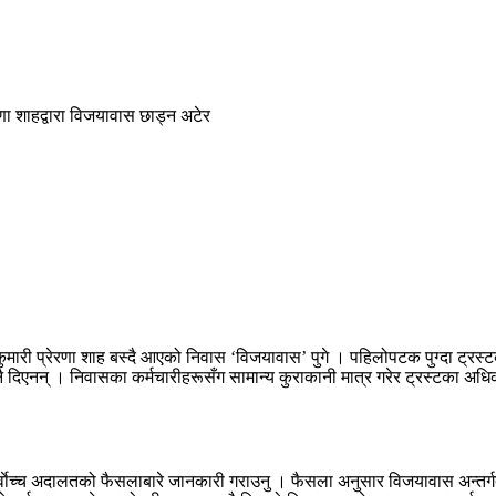
णा शाहद्वारा विजयावास छाड्न अटेर
ारी प्रेरणा शाह बस्दै आएको निवास ‘विजयावास’ पुगे । पहिलोपटक पुग्दा ट्रस्टका 
 दिएनन् । निवासका कर्मचारीहरूसँग सामान्य कुराकानी मात्र गरेर ट्रस्टका अधिक
र्वाेच्च अदालतको फैसलाबारे जानकारी गराउनु । फैसला अनुसार विजयावास अन्तर्गत र