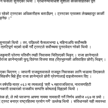
ने फैसला सुनाएको थियो । प्रधानन्यायाधीश सुशीला कार्कीसहितको पूर्ण
मा रहेको ट्रस्टका अधिकारीहरू बताउँछन् । ट्रस्टका प्रवक्ता लेखबहादुर कार्की
छाड्नेछ ।”
ा सुनाएको थियो । तर, पछिल्लो फैसलाभन्दा ६ महिनाअघि सर्वोच्चकै
िपूर्ण भएको दाबी गर्दै ट्रस्टले सर्वाेच्चमा पुनरावेदन गरेको थियो ।
मारी प्रेरणा पतिसँग त्यही निवासमा भित्रिएकी थिइन् । राजा ज्ञानेन्द्रले
राजा ज्ञानेन्द्रकी फुपू दिवंगत विजया शाह (त्रिभुवनकी अविवाहित छोरी) थिइन् ।
रिदिएका थिएनन् । जापानी राजदूतावासले राजदूत निवासका लागि भाडामा लिएकाले
ग बिहे हुँदा राजा ज्ञानेन्द्रले छोरी प्रेरणालाई दाइजोस्वरूप दिए ।
ीन वर्षपछि मात्र ०६२ मा त्यसलाई ‘श्री ५ महाराजधिराज, नारायणहिटी
जानकारी दरबारको राजकीय सम्पत्ति कोषलाई दिइएको थियो ।
िक हो, ले त्यो घरजग्गा आफ्ना नाममा नामसारी गर्ने निर्णय असोज ०६७ मा गर्‍यो ।
ट्रस्ट बनाएर राष्ट्रहितमा प्रयोग गर्ने’ उल्लेख थियो । संविधानको यही व्यवस्था