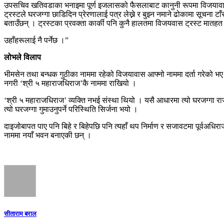
उपसचिव खतिवडाका भनाइमा पूर्ण इजलासको फैसलाबाट कानुनी रूपमा विजयावासमा
ट्रस्टले घरजग्गा छाडिदिन प्रेरणालाई पत्र लेख्ने र बुझ्न नमाने ढोकामा सूचना टाँस
बताउँछन् । ट्रस्टका प्रवक्ता कार्की पनि कुनै हालतमा विजयवास ट्रस्ट मातहत आउ
उहाँहरूलाई नै पर्नेछ ।”
लोभले विलाप
भीमसेन तथा बन्धक गुठीका नाममा रहेको विजयावास आफ्नो नाममा दर्ता गरेको भए प्
नगरी ‘श्री ५ महाराजधिराज’कै नाममा राखियो ।
‘श्री ५ महाराजधिराज’ व्यक्ति नभई संस्था थियो । यसै आधारमा त्यो घरजग्गा राजा
त्यो घरजग्गा गुमाउनुपर्ने परिस्थिति सिर्जना भयो ।
दाइजोबापत पाए पनि बिहे र बिहेपछि पनि त्यहाँ थप निर्माण र सजावटमा पूर्वअधि
नाममा नयाँ भवन बनाएकी छन् ।
सीताराम बराल