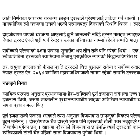
त्यही निर्णयका आधारमा घरजग्गा छाड्न ट्रस्टले प्रेरणालाई ताकेता गर्न थाल्यो
मागबमोजिम त्यो घरजग्गा उनको भएको प्रमाणपत्र दिनसक्ने स्थिति थिएन । त्यसपछ
दाइजोबापत पाएको घरजग्गा आफूलाई कुनै जानकारी नदिई ट्रस्ट मातहत ल्याइएको
नेपाल ट्रस्ट ऐनले श्री ५ वीरेन्द्र र उनका परिवारका नाममा रहेको सम्पत्ति मात्
सर्वाेच्चले प्रेरणाको पक्षमा फैसला सुनाउँदा थप तीन तर्क पनि गरेको थियो । एक,
स्वीकृतिबिना ट्रस्टको स्वामित्वमा लैजानु प्राकृतिक न्यायको सिद्धान्तविपरीत 
तर, संयुक्त इजलासको फैसलाप्रति ट्रस्टले चित्त बुझाउन सकेन र सर्वोच्च अ
नेपाल ट्रस्ट ऐन, २०६४ बमोजिम महाराजधिराजको नाममा रहेको सम्पत्ति ट्रस्टक
नछाड्ने नियत
न्यायिक परम्परा अनुसार प्रधानन्यायाधीश–सहितको पूर्ण इजलास सबैभन्दा उच्च 
इजलास थियो, जसमा तत्कालीन प्रधानन्यायाधीश साहका अतिरिक्त न्यायाधीश चोलेन्
सपना प्रधान मल्ल थिए ।
पूर्ण इजलासको फैसला भएकाले त्यस अनुसार विजयावास छाड्नुको विकल्प प्रेरण
बुझ्न मानेनन् । दोस्रोपटक चैत दोस्रो साता पनि ट्रस्टको टोली पत्र नबुझाएर
निष्कर्षमा पुगेका छन् । खासमा प्रेरणाले विजयावास छाडेपछि त्यहाँ ट्रस्टको का
खतिवडाको टोली चैत पहिलो साता विजयावास पुगेको थियो ।