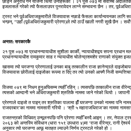
छाड्न अनुरोध गर्ने योजना थियो उनीहरूको । २१ पुस ०७३ मा सर्वाेच्च अदालतको
इजलासले गरेको त्यो फैसलाउपर पुनरावेदन लाग्ने सम्भावना छैन । तर, पूर्वअधि
ट्रस्ट भने पूर्वअधिराजकुमारीले विजयावास नछाडे फैसला कार्यान्वयनका लागि सर्
भन्छन्, “उहाँ (पूर्वअधिराजकुमारी प्रेरणा)ले त्यो ठाउँ खाली नगरी सुखै छैन । सर्व
अन्तत: सरकारकै
२१ पुस ०७३ मा प्रधानन्यायाधीश सुशीला कार्की, न्यायाधीशद्वय सपना प्रधान मल्
प्रधानन्यायाधीश रामकुमार साह र न्यायाधीश चोलेन्द्रशमशेर राणाको संयुक्त इजला
खासमा त्यो घरजग्गा प्रेरणालाई उनका बाबु तत्कालीन राजा ज्ञानेन्द्रले दाइजोबा
विजयावास छोरीलाई दाइजोका रूपमा त दिए तर त्यो उनको आफ्नै निजी सम्पत्तिचाहिँ
विजया ०४९ मा निधन हुनुअघिसम्म त्यहीँ रहिन् । त्यसपछि तत्कालीन राजा वीरे
त्यसको आम्दानी भने अधिराजकुमारी श्रुतिकै नाममा जाने गरेको थियो । जापानी द
प्रेरणाले दाइजो त पाइन् तर श्रुतिका पालामा झैँ घरजग्गा उनको नाममा पनि ना
राजदरबार’का नाममा नामसारी गरियो । ‘श्री ५ महाराजधिराज’का नाममा नामसा
राजतन्त्रको विधिवत् उन्मूलनपछि पनि प्रेरणा त्यहीँ बस्दै आइन् । तर, नेपाल ट्र
२०६३ को अन्तरिम संविधान (धारा १५९ उपधारा ४)मा ‘राजा वीरेन्द्र, रानी ऐश्वर्य
अनुसार त्यो घरजग्गा आफू मातहत ल्याउने निर्णय ट्रस्टले गरेको हो ।