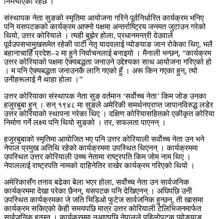
निम्त्याएको रहेछ ।
संस्थापक नेता सुङको स्मृतिमा आयोजना गरिने पूर्वनिर्धारित कार्यक्रम भनिए
पनि यसपटकको कार्यक्रम आफ्नो पक्षमा अन्तर्राष्ट्रिय जनमत जुटाउन गरेको
थियो, उत्तर कोरियाले । त्यही बुझेर होला, प्रधानमन्त्री देउवाले
पूर्वउपसभामुखसमेत रहेकी पार्टी नेतृ यादवलाई प्योङयाङ जान रोकेका थिए, भलै
बहानाचाहिँ प्रदेश–२ मा हुने निर्वाचनलाई बनाइयो । मैनाली भन्छन्, “कार्यक्रम
उत्तर कोरियाको पक्षमा ऐक्यबद्धता जनाउने उद्देश्यका साथ आयोजना गरिएको हो
। म पनि ऐक्यबद्धता जनाउनकै लागि गएको हुँ । अरू किन गएका हुन्, त्यो
उनीहरूलाई नै थाहा होला ।”
उत्तर कोरियाका संस्थापक नेता सुङ वर्तमान ‘सर्वाेच्च नेता’ किम जोङ उनका
हजुरबुबा हुन् । सन् १९४८ मा सुङले अमेरिकी समर्थनप्राप्त जापानविरुद्ध लडेर
उत्तर कोरियाको स्थापना गरेका थिए । दक्षिण कोरियासहितको एकीकृत कोरिया
निर्माण गर्ने लक्ष्य पनि थियो सुङको । तर, सफलता पाएनन् ।
हजुरबुबाको स्मृतिमा आयोजित भए पनि उत्तर कोरियाली सर्वाेच्च नेता उन भने
नेपाल प्रमुख अतिथि रहेको कार्यक्रममा उपस्थित थिएनन् । कार्यक्रममा
उपस्थित उत्तर कोरियाली उच्च नेतामा राष्ट्रपति किम जोम नाम थिए ।
नेपाललाई राष्ट्रपति नामको दाहिनेतिर राखेर कार्यक्रम गरिएको थियो ।
अमेरिकासँग तनाव बढेका बेला भएर होला, सर्वाेच्च नेता उन सार्वजनिक
कार्यक्रममा देखा परेका छैनन्, यसपटक पनि देखिएनन् । अघिपछि उनी
उपस्थित कार्यक्रमका जे जति भिडिओ फुटेज सार्वजनिक हुन्छन्, ती खासमा
कार्यक्रम सकिएको केही समयपछि मात्र उत्तर कोरियाली टेलिभिजनमार्फत
सार्वजनिक हुन्छन् । कार्यक्रममा नआएपछि नेपालले पहिलोपटक प्योङयाङ