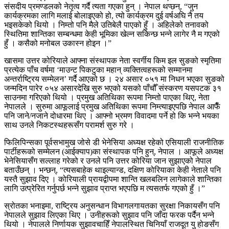
संसदीय प्रमण्डलको नेतृत्व गर्दै त्यता गएका हुन् । नेपाल थप्छन्, “जुन
कार्यक्रमका लागि मलाई बोलाइएको हो, त्यो कार्यक्रम दुई वर्षअघि नै तय
भइसकेको थियो । निम्तो पनि मैले उतिबेलै पाएको हुँ । अहिलेको तनावको
स्थितिमा शान्तिका सम्बन्धमा केही भूमिका खेल्न सकिन्छ भन्ने लागेर नै म गएको
हुँ । कसैको मनोबल उकास्न होइन ।”
खासमा उत्तर कोरियाले आफ्ना संस्थापक नेता स्वर्गीय किम इल सुङको स्मृतिमा
प्रत्येक पाँच वर्षमा ‘माउन्ट पिकटुका महान् व्यक्तित्वहरूको सम्मानमा
अन्तर्राष्ट्रिय सम्मेलन’ गर्दै आएको छ । २४ असार ०५१ मा निधन भएका सुङको
जन्मदिन पारेर ०५४ असारदेखि सुरु भएको यसको पाँचौँ संस्करण यसपटक ३१
साउनमा गरिएको थियो । प्रमुख अतिथिका रूपमा निम्तो पाएका थिए, नेता
नेपालले । सुरुमा आफूलाई प्रमुख अतिथिका रूपमा निम्त्याइएपछि नेपाल आफैँ
पनि जाने/नजाने दोधारमा थिए । आफ्नो भ्रमण विवादमा पर्ने हो कि भन्ने भयका
साथ उनले निकटस्थहरूसँग परामर्श सुरु गरे ।
फिलिपिन्सका पूर्वसभामुख जोसे डी भेनेसिया अध्यक्ष रहेको एसियाली राजनीतिक
पार्टीहरूको सम्मेलन (आईक्याप)का संस्थापक पनि हुन्, नेपाल । आफूले अध्यक्ष
भेनेसियासँग सल्लाह गरेको र उनले पनि उत्तर कोरिया जान सुझाएको नेपाल
बताउँछन् । भन्छन्, “त्यसबाहेक थाइल्यान्ड, दक्षिण कोरियाका केही नेताले पनि
यस्तै सुझाव दिए । कोरियाली प्रायद्वीपमा शान्ति खलबलिन लागेकाले शान्तिका
लागि उत्प्रेरित गर्नुपर्छ भन्ने सुझाव प्राप्त भएपछि म त्यसतर्फ गएको हुँ ।”
स्रोतका भनाइमा, राष्ट्रिय अनुसन्धान विभागलगायतका सुरक्षा निकायसँग पनि
नेपालले सुझाव लिएका थिए । उनीहरूको सुझाव पनि जाँदा फरक पर्दैन भन्ने
थियो । नेपालले निर्णायक सुझावचाहिँ नेपालस्थित चिनियाँ राजदूत यु होङसँग