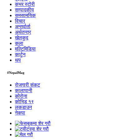
कभर स्टोरी
सम्पादकीय
समसामयिक
विचार
अन्तर्वार्ता
अर्थतन्त्र
खेलकुद
कला
मल्टिमिडिया
कार्टुन
थप
#NepalMag
रोजगारी संकट
कालापानी
कोरोना
कोभिड १९
लकडाउन
नेकपा