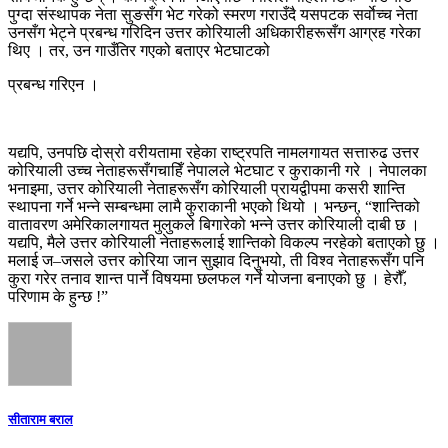
पुग्दा संस्थापक नेता सुङसँग भेट गरेको स्मरण गराउँदै यसपटक सर्वाेच्च नेता
उनसँग भेट्ने प्रबन्ध गरिदिन उत्तर कोरियाली अधिकारीहरूसँग आग्रह गरेका
थिए । तर, उन गाउँतिर गएको बताएर भेटघाटको
प्रबन्ध गरिएन ।
यद्यपि, उनपछि दोस्रो वरीयतामा रहेका राष्ट्रपति नामलगायत सत्तारुढ उत्तर
कोरियाली उच्च नेताहरूसँगचाहिँ नेपालले भेटघाट र कुराकानी गरे । नेपालका
भनाइमा, उत्तर कोरियाली नेताहरूसँग कोरियाली प्रायद्वीपमा कसरी शान्ति
स्थापना गर्ने भन्ने सम्बन्धमा लामै कुराकानी भएको थियो । भन्छन्, “शान्तिको
वातावरण अमेरिकालगायत मुलुकले बिगारेको भन्ने उत्तर कोरियाली दाबी छ ।
यद्यपि, मैले उत्तर कोरियाली नेताहरूलाई शान्तिको विकल्प नरहेको बताएको छु ।
मलाई ज–जसले उत्तर कोरिया जान सुझाव दिनुभयो, ती विश्व नेताहरूसँग पनि
कुरा गरेर तनाव शान्त पार्ने विषयमा छलफल गर्ने योजना बनाएको छु । हेरौँ,
परिणाम के हुन्छ !”
सीताराम बराल