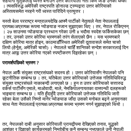
सहयोगी मुलुकलाई ध्वस्त बनाउने उत्तर कोरियाली नेता किम जोङ उनको धम्की
। त्यसविरुद्ध अमेरिकी राष्ट्रपति डोनाल्ड ट्रम्पद्वारा उत्तर कोरियाको
अस्तित्वसमेत नरहने गरी ध्वस्त पारिदिने प्रत्युत्तर ।
यस्तो बेला परराष्ट्र मन्त्रालयदेखि आफ्नै पार्टीको नेतृत्वले नेता नेपाललाई
प्रत्यक्ष/अप्रत्यक्ष रूपमा प्योङयाङ नजान सुझाएका थिए । तर, नेपाल रोकिएनन्
। २७ साउनमा प्योङयाङ प्रस्थान गरेका उनी ४ भदौमा स्वदेश फर्किसकेका छन्
। तर, उनको उत्तर कोरिया भ्रमणको तरंग सेलाएको छैन । यस भ्रमणबारे
दक्षिण कोरिया मात्र होइन, काठमाडौँस्थित अमेरिकी दूतावासले समेत चासो
लियो (हेर्नूस्, अमेरिकी चासो) । नेपालले चाहिँ शान्तिको सन्देश सरकारलाई दिन
मात्र आफू उत्तर कोरिया गएको स्पष्टीकरण दिइरहेका छन् ।
परामर्शपछिको भ्रमण ?
नेपाल आफैँ संयुक्त राष्ट्रसंघको सदस्य हो । उत्तर कोरियासँग नेपालको पनि
कूटनीतिक सम्बन्ध छ । तर, यतिबेला उत्तर कोरियाको उत्तेजक गतिविधिविरुद्ध
संयुक्त राष्ट्रसंघले नाकाबन्दी लगाएको छ । हुन त उत्तर कोरियाको सत्तारुढ
वर्कर्स पार्टीसँग एमाले, माओवादी, माले, नेमकिपालगायतका वामपन्थी दलहरूको
भाइचारा सम्बन्ध छ । यति हुँदाहुँदै उत्तर कोरियाको उत्तेजक गतिविधि जारी
रहेका बेला उसैको निम्तो मानेर प्योङयाङ जाँदा उसको मनोबल बढ्ने अनुमानका
साथ नेता नेपाललाई प्रत्यक्ष/अप्रत्यक्ष रूपमा भ्रमण नगर्न सुझाइएको थियो ।
तर, नेपालको दाबी अनुसार कोरियाली प्रायद्वीपमा देखिएको तनाव, युद्धको
आशंका र दिइएको कार्यक्रमको निम्तोबीच कुनै सम्बन्ध नभएकाले उनी नेपाली