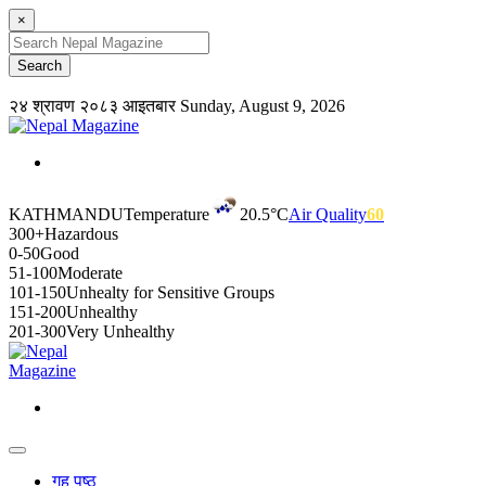
×
२४ श्रावण २०८३ आइतबार
Sunday, August 9, 2026
KATHMANDU
Temperature
20.5°C
Air Quality
60
300+
Hazardous
0-50
Good
51-100
Moderate
101-150
Unhealty for Sensitive Groups
151-200
Unhealthy
201-300
Very Unhealthy
गृह पृष्ठ