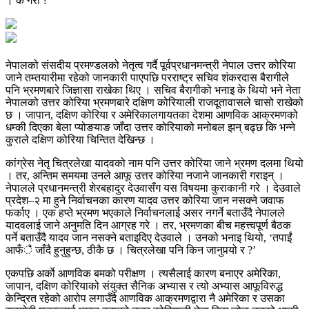
। के गरौँ ?’
नेपालको संसदीय प्रमण्डलको नेतृत्व गर्दै पूर्वप्रधानमन्त्री नेपाल उत्तर कोरिया
जाने तम्तयारीमा रहेको जानकारी पाएपछि परराष्ट्र सचिव शंकरदास बैरागीले
पनि भ्रमणबारे जिज्ञासा राखेका थिए । सचिव बैरागीको भनाइ के थियो भने नेता
नेपालको उत्तर कोरिया भ्रमणबारे दक्षिण कोरियाली राजदूतावासले चासो राखेको
छ । जापान, दक्षिण कोरिया र अमेरिकालगायतका देशमा आणविक आक्रमणको
धम्की दिएका बेला प्योङयाङ जाँदा उत्तर कोरियाको मनोबल झन् बढ्छ कि भन्ने
कुराले दक्षिण कोरिया चिन्तित देखिन्छ ।
कांग्रेस नेतृ चित्रलेखा यादवको नाम पनि उत्तर कोरिया जाने भ्रमण दलमा थियो
। तर, अन्तिम समयमा उनले आफू उत्तर कोरिया नजाने जानकारी गराइन् ।
नेपालले प्रधानमन्त्री शेरबहादुर देउवासँग यस विषयमा कुराकानी गरे । देउवाले
प्रदेश–२ मा हुने निर्वाचनका कारण यादव उत्तर कोरिया जान नसक्ने जवाफ
फर्काए । एक हप्ते भ्रमण भएकाले निर्वाचनलाई असर नगर्ने बताउँदै नेपालले
यादवलाई जाने अनुमति दिन आग्रह गरे । तर, भ्रमणका बीच महत्त्वपूर्ण बैठक
पर्ने बताउँदै यादव जान नसक्ने बताइदिए देउवाले । उनको भनाइ थियो, ‘तपाईं
आफँै जाँदै हुनुहुन्छ, ठीकै छ । चित्रलेखा पनि किन जानुपर्‍यो र ?’
एकपछि अर्काे आणविक बमको परीक्षण । त्यसैलाई कारण बनाएर अमेरिका,
जापान, दक्षिण कोरियाको संयुक्त सैनिक अभ्यास र त्यो अभ्यास आफूविरुद्ध
केन्द्रित रहेको आरोप लगाउँदै आणविक आक्रमणद्वारा नै अमेरिका र उसका