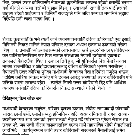
लिए, जसले उत्तर कोरियासँग नेपालको कूटनीतिक सम्बन्ध रहेको बताउँदै भ्रमण
गर्दा चीनले अन्यथा नसोच्ने सुझाव दिइन् । उदारवादी राजनीतिक पार्टीहरूको
बाहुल्य रहेको आईक्याप र चिनियाँ राजदूतले पनि जाँदा अन्यथा नमानिने सुझाव
दिएपछि उनी त्यता गएका थिए ।
रोचक कुराचाहिँ के भने त्यहाँ जाने व्यवस्थापनचाहिँ दक्षिण कोरियाको एक इसाई
मिसिनरी निकट मानिने नेपाल परिवार दलका अध्यक्ष एकनाथ ढकालले गरेका
थिए । काठमाडौँ–प्योङयाङसम्मको आवतजावत खर्च इन्टरनेसनल एसोसिएसन
फर पार्लियामेन्टरियन फर पिस नामक संस्थाका नेपाली हर्ताकर्ता एकनाथ
ढकालले बेहोरेका थिए । ढकाल तिनै हुन्, जो युनिभर्सल पिस फेडरेसनका
नाममा राजनीतिज्ञ र ओहोदावालहरूलाई दक्षिण कोरियाको भ्रमण गराउँछन् ।
नेपालसँगै उत्तर कोरिया पुगेका माओवादी केन्द्रका नेता हरिबोल गजुरेल भन्छन्,
“दक्षिण कोरिया निकट मानिए पनि ढकाल आबद्ध संस्थाको उत्तर कोरियासँग पनि
उत्तिकै राम्रो सम्बन्ध रहेछ । त्यसैले निम्तो उत्तर कोरियाले दिए पनि आर्थिक
व्यवस्थापनचाहिँ दक्षिण कोरियासँग निकट संस्थाले गरेको थियो ।”
देखिएनन् किम जोङ उन
माओवादी केन्द्रका गजुरेल, परिवार दलका ढकाल, संघीय समाजवादी फोरमकी
सांसद छायाँ शर्मा, एमालेसम्बद्ध इन्जिनियर अलि अख्तर मिकरानी र एक सञ्चार
उद्यमीलगायत आठ जनाको प्रमण्डलको नेतृत्व गर्दै प्योङयाङ पुगेका नेपाल तब
छक्क परे, जब पत्नी नीलम खड्कासहित गएका माले महासचिव सीपी मैनालीलाई
त्यहाँ भेटे । कार्यक्रमका लागि उत्तर कोरियाली सरकारले मैनालीलाई समेत