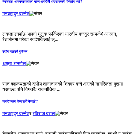
नेपाललाई 'आतंकवादको हब' मान्‍ने अमेरिकी धारणा कसरी परिवर्तन भयो ?
मनबहादुर बस्नेत
लकडाउनपछि आफ्नो मुलुक फर्किएका भारतीय मजदुर सम्पर्कमै आएनन्,
रेडजोनमा परेका स्वदेशकैलाई ल्...
उद्योग चलाउनै मुस्किल
अमृता अनमोल
सात दशकयताको दलीय तानातानको शिकार बन्दै आएको नागरिकता मुद्दामा
यसपल्ट पनि विगतकै राजनीतिक ...
नागरिकतामा किन सधैँ किचलो ?
मनबहादुर बस्नेत
र
रविराज बराल
केन्द्रीय अनुसन्धान ब्युरो, बाग्मती प्रदेशसहितको सिन्धुपाल्चोक, काभ्रे र प्रदेश