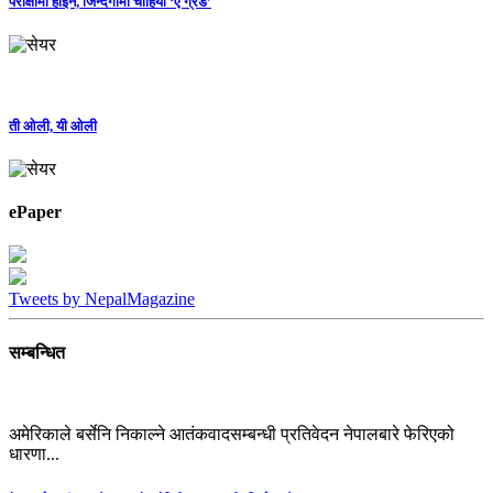
परीक्षामा होइन, जिन्दगीमा चाहियो ‘ए ग्रेड’
ती ओली, यी ओली
ePaper
Tweets by NepalMagazine
सम्बन्धित
अमेरिकाले बर्सेनि निकाल्ने आतंकवादसम्बन्धी प्रतिवेदन नेपालबारे फेरिएको
धारणा...