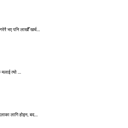
रै भए पनि लाखौँ खर्च...
 मलाई त्यो ...
दलाका लागि होइन, बद...