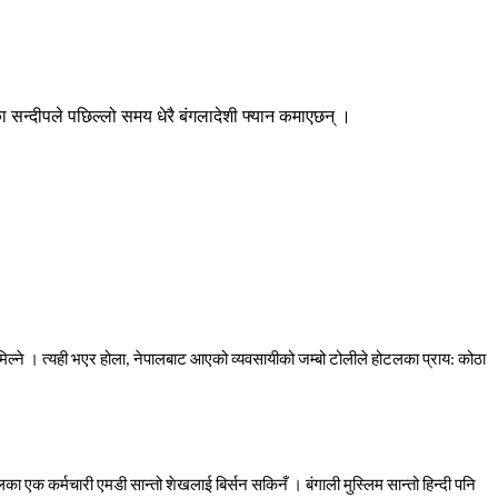
 सन्दीपले पछिल्लो समय धेरै बंगलादेशी फ्यान कमाएछन् ।
िल्ने
।
त्यही
भएर
होला
,
नेपालबाट
आएको
व्यवसायीको
जम्बो
टोलीले
होटलका
प्राय
:
कोठा
लका
एक
कर्मचारी
एमडी
सान्तो
शेखलाई
बिर्सन
सकिनँ
।
बंगाली
मुस्लिम
सान्तो
हिन्दी
पनि