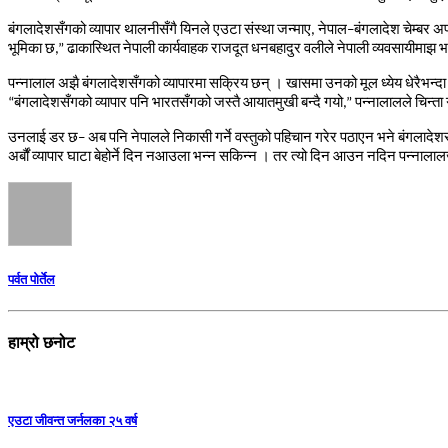
बंगलादेशसँगको
व्यापार
थालनीसँगै
यिनले
एउटा
संस्था
जन्माए
,
नेपाल
–
बंगलादेश
चेम्बर
अ
भूमिका
छ
,”
ढाकास्थित
नेपाली
कार्यवाहक
राजदूत
धनबहादुर
वलीले
नेपाली
व्यवसायीमाझ
भ
पन्नालाल
अझै
बंगलादेशसँगको
व्यापारमा
सक्रिय
छन्
।
खासमा
उनको
मूल
ध्येय
धेरैभन्दा
“
बंगलादेशसँगको
व्यापार
पनि
भारतसँगको
जस्तै
आयातमुखी
बन्दै
गयो
,”
पन्नालालले
चिन्ता
उनलाई
डर
छ
–
अब
पनि
नेपालले
निकासी
गर्ने
वस्तुको
पहिचान
गरेर
पठाएन
भने
बंगलादेश
अर्बौं
व्यापार
घाटा
बेहोर्ने
दिन
नआउला
भन्न
सकिन्न
।
तर
त्यो
दिन
आउन
नदिन
पन्नालाल
पर्वत पोर्तेल
हाम्रो छनोट
एउटा जीवन्त जर्नलका २५ वर्ष