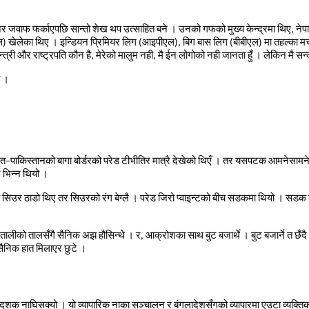
ेर
जवाफ
फर्काएपछि
सान्तो
शेख
थप
उत्साहित
बने
।
उनको
गफको
मुख्य
केन्द्रमा
थिए
,
नेप
ल
)
खेलेका
थिए
।
इन्डियन
प्रिमियर
लिग
(
आइपीएल
),
बिग
बास
लिग
(
बीबीएल
)
मा
तहल्का
मच
्त्री
और
राष्ट्रपति
कौन
है
,
मेरेको
मालुम
नही
,
मै
ईन
लोगोको
नही
जानता
हुँ
।
लेकिन
मै
सन्
।
रत
–
पाकिस्तानको
बागा
बोर्डरको
परेड
टीभीतिर
मात्रै
देखेको
थिएँ
।
तर
यसपटक
आमनेसामन
र
भिन्न
थियो
।
सिउर
ठाडो
थिए
तर
सिउरको
रंग
बेग्लै
।
परेड
जिरो
प्वाइन्टको
बीच
सडकमा
थियो
।
सडक
तालीको
तालसँगै
सैनिक
अझ
हौसिन्थे
।
र
,
आक्रोशका
साथ
बुट
बजार्थे
।
बुट
बजार्ने
त
छँदै
सैनिक
हात
मिलाएर
छुटे
।
दशक
नाघिसक्यो
।
यो
व्यापारिक
नाका
सञ्चालन
र
बंगलादेशसँगको
व्यापारमा
एउटा
व्यक्ति