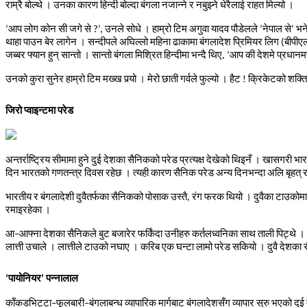
राम्रै
बोल्थे
।
उनका
कारण
हिन्दी
बोल्दा
बंगला
नजान्ने
र
नबुझ्ने
धेरैलाई
राहत
मिल्यो
।
‘
आप
लोग
कोन
सी
जगे
से
?’,
उनले
सोधे
।
हाम्रो
टिम
अगुवा
यादव
पौडेलले
‘
नेपाल
से
’
भन
थाहा
पाउन
बेर
लागेन
।
सन्दीपले
अघिल्लो
महिना
ढाकामा
बंगलादेश
प्रिमियर
लिग
(
बीपीए
जब्बर
फ्यान
हुन्
सान्तो
।
सान्तो
बंगला
मिश्रित
हिन्दीमा
भन्दै
थिए
, ‘
आप
की
देशमे
प्रधानमन
उनको
कुरा
सुनेर
हाम्रो
टिम
मख्ख
पर्
यो
।
मेरो
छाती
गर्वले
फुल्यो
।
हैट
!
क्रिकेटको
शक्ति
जिरो
प्वाइन्टमा
परेड
अन्तर्राष्ट्रिय
सीमामा
हुने
दुई
देशका
सैनिकको
परेड
प्रत्यक्ष
देखेको
थिइनँ
।
खासगरी
भा
दिन
भारतको
गणतन्त्र
दिवस
रहेछ
।
त्यही
कारण
सैनिक
परेड
अन्य
दिनभन्दा
अलि
बृहत्
भारतीय
र
बंगलादेशी
दुवैतर्फका
सैनिकको
पोसाक
उस्तै
,
रंग
फरक
थियो
।
दुवैका
टाउकोमा
रमाइरहेका
।
आ
–
आफ्ना
देशका
सैनिकले
बुट
बजारेर
फर्किंदा
उनीहरु
कर्तलध्वनिका
साथ
ताली
पिट्थे
।
लात्ती
उचाले
।
लात्तीले
टाउको
नघाए
।
करिब
एक
घन्टा
लामो
परेड
सकियो
।
दुवै
देशका
‘
पायोनियर
’
पन्नालाल
काँकडभिट्टा
–
फूलबारी
–
बंगलाबन्ध
व्यापारिक
मार्गबाट
बंगलादेशसँग
व्यापार
सुरु
भएको
दुई