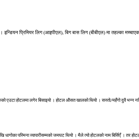
 । इन्डियन प्रिमियर लिग (आइपीएल), बिग बास लिग (बीबीएल) मा तहल्का मच्चाएका
ैको
एउटा
होटलमा
लगेर
बिसाइयो
।
होटल
औसत
खालको
थियो
।
सस्तो
/
महँगो
दुवै
भन्न
नम
ेखि
धागोका
पस्मिना
व्यापारीसम्मको
जमघट
थियो
।
मैले
त्यो
होटलको
नाम
बिर्सिएँ
।
तर
होट