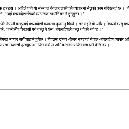
फ
ट्रेडर्स
।
अहिले
पनि
यो
संस्थाले
बंगलादेशसँगको
व्यापारमा
सेतुको
काम
गरिरहेको
छ
।
“
न
ने
, “
उहाँ
बंगलादेशसँगको
व्यापारका
पायोनियर
नै
हुनुहुन्छ
।
”
धेरै
नेपाली
वस्तुलाई
बंगलादेशी
बजारमा
पुर्
याउनु
थियो
।
तर
भइदियो
अर्कै
।
नेपाली
वस्तु
बंग
गरे
, “
हामीसँग
निकासी
गर्ने
वस्तु
नै
छैन
,
बंगलादेशले
वस्तु
थपेको
थपै
छ
।
’
सँगको
व्यापार
सधैँ
घाटामै
हुनेछ
।
विगतमा
दोब्बर
–
तेब्बर
नाफाको
नेपाल
–
बंगलादेश
व्यापार
अह
जस्ता
निकासी
प्रवद्र्धनमा
क्रियाशील
अभियन्ताको
सक्रियता
झनै
देखिन्छ
।