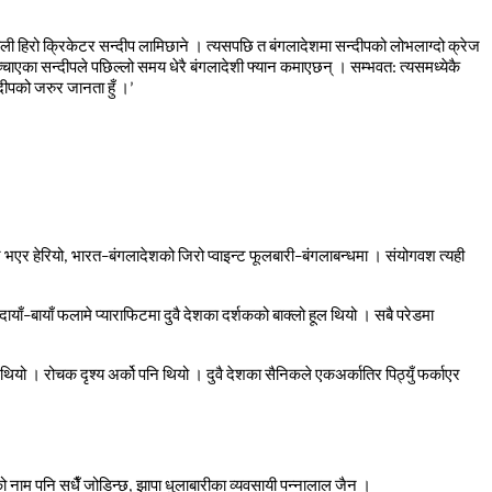
ाली
हिरो
क्रिकेटर
सन्दीप
लामिछाने
।
त्यसपछि
त
बंगलादेशमा
सन्दीपको
लोभलाग्दो
क्रेज
्चाएका
सन्दीपले
पछिल्लो
समय
धेरै
बंगलादेशी
फ्यान
कमाएछन्
।
सम्भवत
:
त्यसमध्येकै
दीपको
जरुर
जानता
हुँ
।
’
े
भएर
हेरियो
,
भारत
–
बंगलादेशको
जिरो
प्वाइन्ट
फूलबारी
–
बंगलाबन्धमा
।
संयोगवश
त्यही
दायाँ
–
बायाँ
फलामे
प्याराफिटमा
दुवै
देशका
दर्शकको
बाक्लो
हूल
थियो
।
सबै
परेडमा
थियो
।
रोचक
दृश्य
अर्को
पनि
थियो
।
दुवै
देशका
सैनिकले
एकअर्कातिर
पिठ्युँ
फर्काएर
को
नाम
पनि
सधैँ
जोडिन्छ
,
झापा
धुलाबारीका
व्यवसायी
पन्नालाल
जैन
।