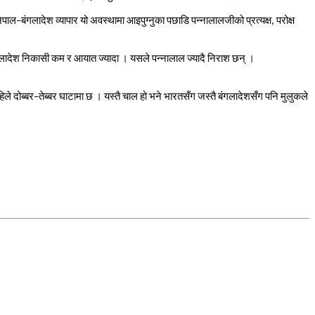
ेपाल
–
बंगलादेश
व्यापार
यो
अवस्थामा
आइपुग्नुका
पछाडि
पन्नालालजीको
प्रत्यक्ष
,
परोक्ष
लादेश
निकासी
कम
र
आयात
ज्यादा
।
यसले
पन्नालाल
ज्यादै
निराश
छन्
।
िले
दोब्बर
–
तेब्बर
घाटामा
छ
।
यस्तै
चाल
हो
भने
भारतसँग
जस्तै
बंगलादेशसँग
पनि
मुलुकले