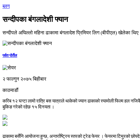
ब्लग
सन्दीपका बंगलादेशी फ्यान
सन्दीपले अघिल्लो महिना ढाकामा बंगलादेश प्रिमियर लिग (बीपीएल) खेलेका थिए
पर्वत पोर्तेल
२ फाल्गुन २०७५ बिहीबार
काठमाडौं
करिब
१२
घन्टा
लामो
रात्रि
बस
यात्राले
थाकेको
ज्यान
ढाकाको
स्यामोली
फिल्म
हल
नजिक
बुकिङ
गरेको
रहेछ
१५
दिनयता
।
ढाकामा
बर्सेनि
आयोजना
हुन्छ
,
अन्तर्राष्ट्रिय
स्तरको
ट्रेड
फेयर
।
फेयरमा
टिमुरको
छोपद