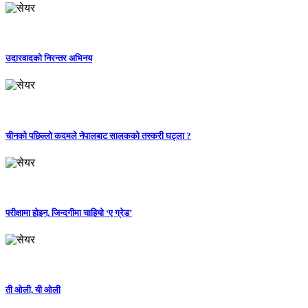
उदारवादको निरन्तर अभिनय
चीनको पछिल्लो कदमले नेपालबाट सालकको तस्करी घट्ला ?
परीक्षामा होइन, जिन्दगीमा चाहियो ‘ए ग्रेड’
ती ओली, यी ओली