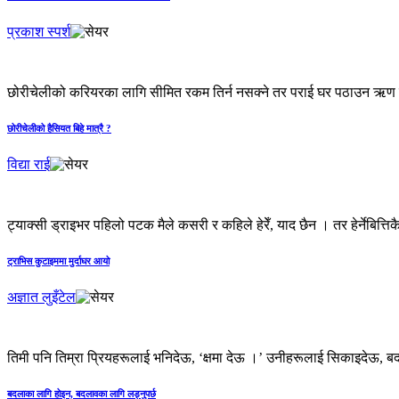
प्रकाश स्पर्श
छोरीचेलीको करियरका लागि सीमित रकम तिर्न नसक्ने तर पराई घर पठाउन ऋण गरे
छोरीचेलीको हैसियत बिहे मात्रै ?
विद्या राई
ट्याक्सी ड्राइभर पहिलो पटक मैले कसरी र कहिले हेरेँ, याद छैन । तर हेर्नेबित्तिकै
ट्राभिस कुटाइममा मुर्दाघर आयो
अज्ञात लुइँटेल
तिमी पनि तिम्रा प्रियहरूलाई भनिदेऊ, ‘क्षमा देऊ ।’ उनीहरूलाई सिकाइदेऊ, ब
बदलाका लागि होइन, बदलावका लागि लड्नुपर्छ