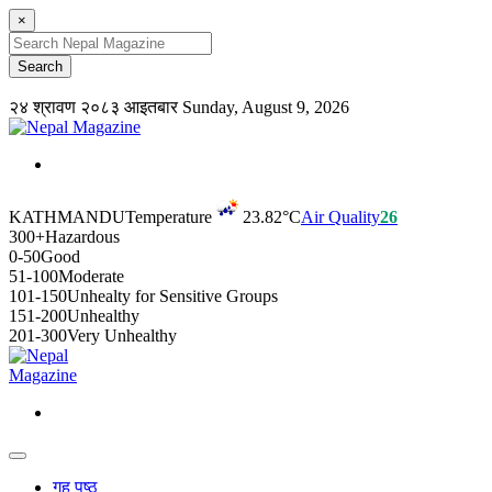
×
२४ श्रावण २०८३ आइतबार
Sunday, August 9, 2026
KATHMANDU
Temperature
23.82°C
Air Quality
26
300+
Hazardous
0-50
Good
51-100
Moderate
101-150
Unhealty for Sensitive Groups
151-200
Unhealthy
201-300
Very Unhealthy
गृह पृष्ठ