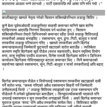
कठघरामा आउला भन्‍ने लाग्थ्यो । पार्टी एकतापछि त्यो आशा पनि मरेर गयो ।”
कालीबहादुर खामले नेतृत्व गरेको चितवन शक्तिखोरस्थित लडाकु शिविर ।
कुनै बेला पूर्वमाओवादी लडाकुभित्र साहसी कमान्डर मानिने खाम शान्ति
प्रक्रियामा आएपछि निरन्तर विवादमा पर्न थालेका हुन् । चितवन
शक्तिखोरस्थित तेस्रो डिभिजनको कमान्डर रहँदा उनले लडाकु शिविरलाई
तस्करीको अखडा बनाइदिए । रक्तचन्दन, सुन, ढुंगा–गिटी, बालुवा र यार्सा
तस्करीमा लडाकु परिचालन गरिए । खामले तस्करीका लागि ब्रिगेड
कमान्डरहरूलाई जिम्मेवारी छुट्याएरै खटाएको स्रोत बताउँछ । त्यतिबेला
कल्याण स्मृति ब्रिगेडमा सूर्य पौडेल (सरल सहयात्री), बेथान स्मृतिमा वियोग
मगर, वासु स्मृतिमा प्रदीप वालाचन, दिनेश रामजी ब्रिगेडमा सविन र डिभिजन
कार्यालय ब्रिगेडमा गोविन्दबहादुर बटाला कमान्डर थिए । यिनै कमान्डरको
सहयोगमा खामले रक्तचन्दन, सुन, गिटी–बालुवा र यार्सा तस्करीलाई अघि बढाए
।
ब्रिगेड कमान्डरद्वय पौडेल र वियोगलाई रक्तचन्दन तस्करीमा खटाइएको दाबी
गर्ने स्रोत भन्छ, “कब्जा गरिएको अवैध रक्तचन्दन बिक्री गर्ने जिम्मेवारी
उनीहरूलाई थियो ।” लडाकु शिविरमा ल्याइएको एक ट्रक रक्तचन्दन पनि
पौडेलले नै लगेको पूर्वकमान्डर बताउँछन् । सिन्धुपाल्चोकबासी भएकाले पनि
उनलाई रक्तचन्दन र सुन तस्करीमा लगाइएको थियो । अर्का ब्रिगेड कमान्डर
युवराज दुलाल ‘शरद’ पनि अवैध तस्करीमा सामेल थिए । शिविरबाट बाहिर
आएपछि अध्यक्ष प्रचण्डको सुरक्षामा पनि खटिएका उनी अहिले बाग्मती