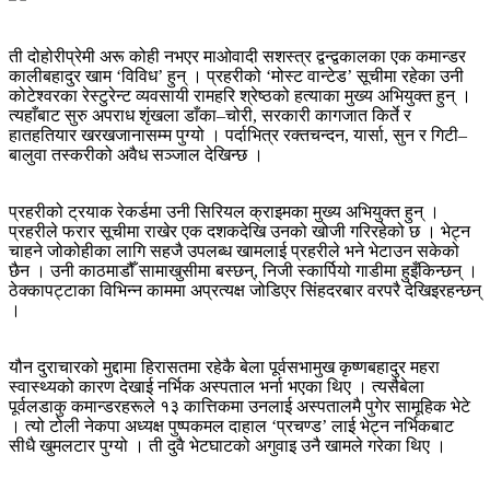
ती दोहोरीप्रेमी अरू कोही नभएर माओवादी सशस्त्र द्वन्द्वकालका एक कमान्डर
कालीबहादुर खाम ‘विविध’ हुन् । प्रहरीको ‘मोस्ट वान्टेड’ सूचीमा रहेका उनी
कोटेश्वरका रेस्टुरेन्ट व्यवसायी रामहरि श्रेष्ठको हत्याका मुख्य अभियुक्त हुन् ।
त्यहाँबाट सुरु अपराध शृंखला डाँका–चोरी, सरकारी कागजात किर्ते र
हातहतियार खरखजानासम्म पुग्यो । पर्दाभित्र रक्तचन्दन, यार्सा, सुन र गिटी–
बालुवा तस्करीको अवैध सञ्जाल देखिन्छ ।
प्रहरीको ट्रयाक रेकर्डमा उनी सिरियल क्राइमका मुख्य अभियुक्त हुन् ।
प्रहरीले फरार सूचीमा राखेर एक दशकदेखि उनको खोजी गरिरहेको छ । भेट्न
चाहने जोकोहीका लागि सहजै उपलब्ध खामलाई प्रहरीले भने भेटाउन सकेको
छैन । उनी काठमाडौँ सामाखुसीमा बस्छन्, निजी स्कार्पियो गाडीमा हुइँकिन्छन् ।
ठेक्कापट्टाका विभिन्‍न काममा अप्रत्यक्ष जोडिएर सिंहदरबार वरपरै देखिइरहन्छन्
।
यौन दुराचारको मुद्दामा हिरासतमा रहेकै बेला पूर्वसभामुख कृष्णबहादुर महरा
स्वास्थ्यको कारण देखाई नर्भिक अस्पताल भर्ना भएका थिए । त्यसैबेला
पूर्वलडाकु कमान्डरहरूले १३ कात्तिकमा उनलाई अस्पतालमै पुगेर सामूहिक भेटे
। त्यो टोली नेकपा अध्यक्ष पुष्पकमल दाहाल ‘प्रचण्ड’ लाई भेट्न नर्भिकबाट
सीधै खुमलटार पुग्यो । ती दुवै भेटघाटको अगुवाइ उनै खामले गरेका थिए ।