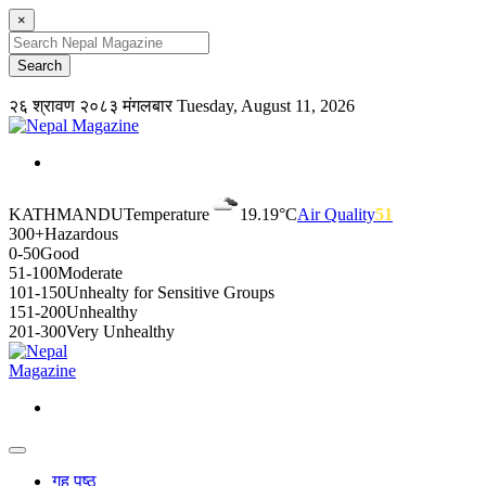
×
२६ श्रावण २०८३ मंगलबार
Tuesday, August 11, 2026
KATHMANDU
Temperature
19.19°C
Air Quality
51
300+
Hazardous
0-50
Good
51-100
Moderate
101-150
Unhealty for Sensitive Groups
151-200
Unhealthy
201-300
Very Unhealthy
गृह पृष्ठ