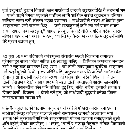
पूर्वी रुकुमको हुकाम निवासी खाम माओवादी द्वन्द्वको सुरुआतदेखि नै सहभागी भए
। यार्सा पाइने भेगका भएकाले पार्टीका लागि आर्थिक स्रोत जुटाउने र हतियार
खरिदमा समेत उनी संलग्न भएको बताइन्छ । माओवादीले गरेका अधिकांश ठूला
आक्रमणमा उनी संलग्न थिए । “उनी लडाकुलाई कन्भिन्स गर्न सक्ने क्षमता
राख्‍ने सफल कमान्डर हुन्,” खामलाई स्कुल कमिटीदेखि संगठित गरेका सांसद
महेश्वर गहतराज ‘अथक’ भन्छन्, “शान्ति प्रक्रियामा आएपछि मात्र उनीमाथि
धेरै प्रश्न उठेका हुन् ।”
१३ पुस ०६२ मा बर्दियाको गणेशपुरमा सेनासँग भएको भिडन्तमा कमान्डर
प्रेमबहादुर रोका ‘जीत’ सहित ३७ लडाकु मारिए । डिभिजन कमान्डर जनार्दन
शर्मा र सहायक कमान्डर थिए, खाम । सो टोली सदरमुकाम गुलरिया आक्रमण
गर्न त्यहाँ पुगेको थियो । तर परिस्थिति अनुकूल नभएपछि फर्किनै लागेका बेला
सेनाको सानो टोली देखेर आक्रमण गर्दा घेराबन्दीमा परेको थियो । जीतको
टोली घेराउमा परेको थाहा पाएर पनि मद्दत टोली नपठाएको आरोप खाममाथि
लाग्यो । घेराबन्दीमा परेर पनि बाँचेका दुई थिए, बाँके–बर्दिया इन्चार्ज अथक र
विजय केसी ‘विकल्प’ । केसी उनै हुन्, जो माओवादी युद्धबारे बनेको फिल्म
लालसलामका नायक बने ।
पछि बैंक लुटपाटको घटनामा पक्राउ परी अहिले पोखरा कारागारमा छन् ।
माओवादीभित्र गणेशपुर घटनाले लामो समयसम्म खामको आलोचना भयो ।
अथक भने सुरक्षाकर्मीमाथिको आक्रमणको योजना हतारमा बनाइएकाले ठूलो
क्षति बेहोर्नु परेको बताउँछन् । भन्छन्, “पार्टी र लडाकु नेतृत्वले नैतिक जिम्मेवारी
लिएको हो । एक्लो कालीबहादुरलाई मात्र दोषी भन्‍न मिल्दैन ।”