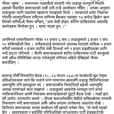
गौतम ‘सुष्मा’ । रासनभत्ता नआएकैले तस्करी गरेर लडाकु पाल्नुपर्ने स्थिति
आएको विवादित कमान्डरको दाबी उनी ठाडै अस्वीकार गर्छिन् । उनका अनुसार
लडाकुका लागि उधारोमा खाद्यान्‍न ल्याइएको थियो । सरकारले बजेट निकासा
गरेपछि भरतपुरस्थित राष्ट्रिय वाणिज्य बैंकबाट एकमुष्ट १४ करोड झिकेर ऋण
तिरेको सम्भिँmदै गौतम भन्छिन्, “अरू केही होइन, शान्ति प्रक्रियामा आएपछि
कमरेडहरू बिग्रेका हुन् । भ्रष्ट भएका हुन् ।”
अनमिनले प्रमाणीकरण गरेका १९ हजार ६ सय २ लडाकुमध्ये ३ हजार ९ सय
५० शक्तिखोरमै थिए । उनीहरूलाई सरकारले उपलब्ध गराएको मासिक ५ हजार
रुपैयाँ भत्तामध्ये १ हजार पार्टीले लेबी लिन्थ्यो भने १ हजार वाइसीएलका लागि
भन्दै कट्टा गरिन्थ्यो । तैपनि कमान्डरहरूले शान्ति प्रक्रियामा पार्टी चल्नुपर्‍यो
भन्दै अवैध गतिविधिमा लाग्दा नरोक्नुको परिणाम अहिले देखिएको गौतम
बताउँछिन् ।
बालाजु पाँचौँ विस्तारित बैठक (१८–२३ साउन ०६४) मा माओवादी मूल नेतृत्व
संविधानसभामा जाने कि नजाने भन्‍ने गरमागरम बहससँगै लडाकु शिविरभित्रका
असन्तुष्टि पनि छताछुल्ल भए । कमान्डरबीच भित्रभित्रै बढेको असन्तुष्टि
अध्यक्ष प्रचण्डले चाल पाइहाले । लडाकुको आक्रोश थामथुम पार्न उनले
नयाँबजारस्थित आफ्नै निवासमा कमान्डरहरूको छुट्टै बैठक राखे । त्यहाँ झन्
धेरै आरोप–प्रत्यारोप चल्यो । दीपक चलाउनेसहित केहीले शक्तिखोरमा तस्करी
नियन्त्रण भन्दै कमान्डरहरू आफैँ अवैध धन्दामा लागेकामा आक्रोश पोखे ।
डिभिजन कमान्डरका रूपमा सम्बोधन गर्दै खामले भनेका थिए, ‘यो त्यसै भएको
छैन । आवश्यकता र बदलिँदो परिस्थितिको मागअनुसार पार्टी हेडक्वार्टरकै