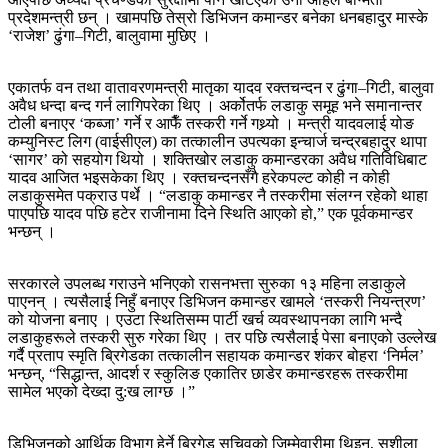
प्रदेशमन्त्री छन् । खामपछि तेस्रो डिभिजन कमान्डर बनेका धनबहादुर मास्के
‘राजेश’ ढुंगा–गिटी, बालुवामा मुछिए ।
एकातर्फ वन तथा वातावरणमन्त्री मातृका यादव रक्तचन्दन र ढुंगा–गिटी, बालुवा
अवैध धन्दा बन्द गर्न लागिपरेका थिए । अर्कोतर्फ लडाकु समूह भने समानान्तर
टोली बनाएर ‘कब्जा’ गर्ने र आफैँ तस्करी गर्ने गथ्र्यो । मन्त्री यादवलाई योङ
कम्युनिस्ट लिग (वाईसीएल) का तत्कालीन उपत्यका इन्चार्ज चन्द्रबहादुर थापा
‘सागर’ को सहयोग थियो । शक्तिखोर लडाकु कमान्डरका अवैध गतिविधिबाट
यादव आजित भइसकेका थिए । रक्तचन्दनसँगै हरेकपल्ट कोही न कोही
लडाकुसमेत पक्राउ पर्थे । “लडाकु कमान्डर नै तस्करीमा संलग्न रहेको थाहा
पाएपछि यादव पछि हटेर राजीनामा दिने स्थिति आएको हो,” एक पूर्वकमान्डर
भन्छन् ।
सरकारले उपलब्ध गराउने भनिएको रासनभत्ता सुरुका १३ महिना लडाकुले
पाएनन् । त्यसैलाई निहुँ बनाएर डिभिजन कमान्डर खामले ‘तस्करी नियन्त्रण’
को योजना बनाए । एउटा स्थितिसम्म पार्टी खर्च व्यवस्थापनका लागि भन्दै
लडाकुहरूले तस्करी सुरु गरेका थिए । तर पछि त्यसैलाई पेसा बनाएको उल्लेख
गर्दै प्रताप स्मृति ब्रिगेडका तत्कालीन सहायक कमान्डर शंकर बोहरा ‘निर्मल’
भन्छन्, “सिद्धान्त, आदर्श र स्कुलिङ एकातिर छाडेर कमान्डरहरू तस्करीमा
सामेल भएको देख्दा दु:ख लाग्छ ।”
डिभिजनको आर्थिक विभाग हेर्ने ब्रिगेड सचिवको जिम्मेवारीमा थिइन्, सुशीला