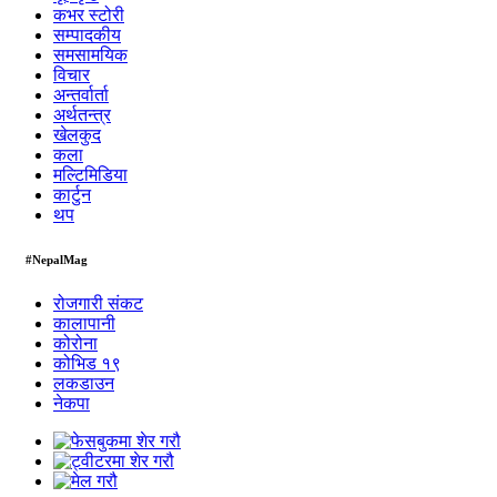
कभर स्टोरी
सम्पादकीय
समसामयिक
विचार
अन्तर्वार्ता
अर्थतन्त्र
खेलकुद
कला
मल्टिमिडिया
कार्टुन
थप
#NepalMag
रोजगारी संकट
कालापानी
कोरोना
कोभिड १९
लकडाउन
नेकपा