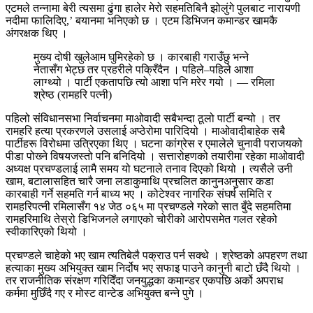
एटमले तन्‍नामा बेरी त्यसमा ढुंगा हालेर मेरो सहमतिबिनै झोलुंगे पुलबाट नारायणी
नदीमा फालिदिए,’ बयानमा भनिएको छ । एटम डिभिजन कमान्डर खामकै
अंगरक्षक थिए ।
मुख्य दोषी खुलेआम घुमिरहेको छ । कारबाही गराउँछु भन्ने
नेतासँग भेट्छ तर प्रहरीले पक्रिँदैन । पहिले–पहिले आशा
लाग्थ्यो । पार्टी एकतापछि त्यो आशा पनि मरेर गयो । — रमिला
श्रेष्ठ (रामहरि पत्नी)
पहिलो संविधानसभा निर्वाचनमा माओवादी सबैभन्दा ठूलो पार्टी बन्यो । तर
रामहरि हत्या प्रकरणले उसलाई अप्ठेरोमा पारिदियो । माओवादीबाहेक सबै
पार्टीहरू विरोधमा उत्रिएका थिए । घटना कांग्रेस र एमालेले चुनावी पराजयको
पीडा पोख्‍ने विषयजस्तो पनि बनिदियो । सत्तारोहणको तयारीमा रहेका माओवादी
अध्यक्ष प्रचण्डलाई लामै समय यो घटनाले तनाव दिएको थियो । त्यसैले उनी
खाम, बटालासहित चारै जना लडाकुमाथि प्रचलित कानुनअनुसार कडा
कारबाही गर्ने सहमति गर्न बाध्य भए । कोटेश्वर नागरिक संघर्ष समिति र
रामहरिपत्नी रमिलासँग १४ जेठ ०६५ मा प्रचण्डले गरेको सात बुँदे सहमतिमा
रामहरिमाथि तेस्रो डिभिजनले लगाएको चोरीको आरोपसमेत गलत रहेको
स्वीकारिएको थियो ।
प्रचण्डले चाहेको भए खाम त्यतिबेलै पक्राउ पर्न सक्थे । श्रेष्ठको अपहरण तथा
हत्याका मुख्य अभियुक्त खाम निर्दोष भए सफाइ पाउने कानुनी बाटो छँदै थियो ।
तर राजनीतिक संरक्षण गरिदिँदा जनयुद्धका कमान्डर एकपछि अर्को अपराध
कर्ममा मुछिँदै गए र मोस्ट वान्टेड अभियुक्त बन्‍ने पुगे ।