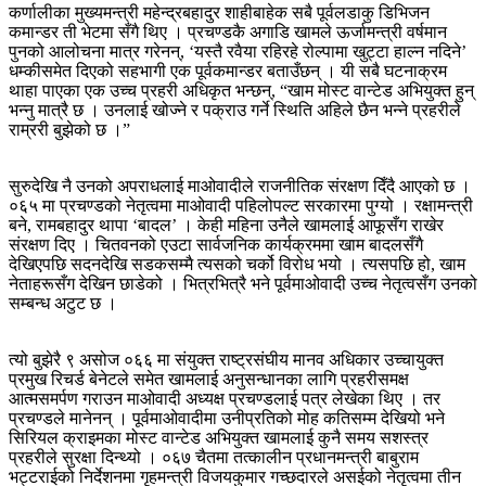
कर्णालीका मुख्यमन्त्री महेन्द्रबहादुर शाहीबाहेक सबै पूर्वलडाकु डिभिजन
कमान्डर ती भेटमा सँगै थिए । प्रचण्डकै अगाडि खामले ऊर्जामन्त्री वर्षमान
पुनको आलोचना मात्र गरेनन्, ‘यस्तै रवैया रहिरहे रोल्पामा खुट्टा हाल्न नदिने’
धम्कीसमेत दिएको सहभागी एक पूर्वकमान्डर बताउँछन् । यी सबै घटनाक्रम
थाहा पाएका एक उच्च प्रहरी अधिकृत भन्छन्, “खाम मोस्ट वान्टेड अभियुक्त हुन्
भन्‍नु मात्रै छ । उनलाई खोज्ने र पक्राउ गर्ने स्थिति अहिले छैन भन्‍ने प्रहरीले
राम्ररी बुझेको छ ।”
सुरुदेखि नै उनको अपराधलाई माओवादीले राजनीतिक संरक्षण दिँदै आएको छ ।
०६५ मा प्रचण्डको नेतृत्वमा माओवादी पहिलोपल्ट सरकारमा पुग्यो । रक्षामन्त्री
बने, रामबहादुर थापा ‘बादल’ । केही महिना उनैले खामलाई आफूसँग राखेर
संरक्षण दिए । चितवनको एउटा सार्वजनिक कार्यक्रममा खाम बादलसँगै
देखिएपछि सदनदेखि सडकसम्मै त्यसको चर्को विरोध भयो । त्यसपछि हो, खाम
नेताहरूसँग देखिन छाडेको । भित्रभित्रै भने पूर्वमाओवादी उच्च नेतृत्वसँग उनको
सम्बन्ध अटुट छ ।
त्यो बुझेरै ९ असोज ०६६ मा संयुक्त राष्ट्रसंघीय मानव अधिकार उच्चायुक्त
प्रमुख रिचर्ड बेनेटले समेत खामलाई अनुसन्धानका लागि प्रहरीसमक्ष
आत्मसमर्पण गराउन माओवादी अध्यक्ष प्रचण्डलाई पत्र लेखेका थिए । तर
प्रचण्डले मानेनन् । पूर्वमाओवादीमा उनीप्रतिको मोह कतिसम्म देखियो भने
सिरियल क्राइमका मोस्ट वान्टेड अभियुक्त खामलाई कुनै समय सशस्त्र
प्रहरीले सुरक्षा दिन्थ्यो । ०६७ चैतमा तत्कालीन प्रधानमन्त्री बाबुराम
भट्टराईको निर्देशनमा गृहमन्त्री विजयकुमार गच्छदारले असईको नेतृत्वमा तीन