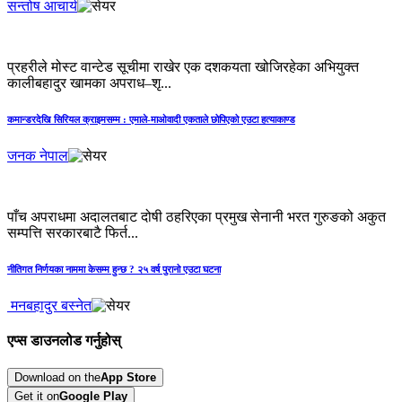
सन्तोष आचार्य
प्रहरीले मोस्ट वान्टेड सूचीमा राखेर एक दशकयता खोजिरहेका अभियुक्त
कालीबहादुर खामका अपराध–शृ...
कमान्डरदेखि सिरियल क्राइमसम्‍म : एमाले-माओवादी एकताले छोपिएको एउटा हत्याकाण्ड
जनक नेपाल
पाँच अपराधमा अदालतबाट दोषी ठहरिएका प्रमुख सेनानी भरत गुरुङको अकुत
सम्पत्ति सरकारबाटै फिर्त...
नीतिगत निर्णयका नाममा केसम्म हुन्छ ? २५ वर्ष पुरानो एउटा घटना
मनबहादुर बस्नेत
एप्स डाउनलोड गर्नुहोस्
Download on the
App Store
Get it on
Google Play