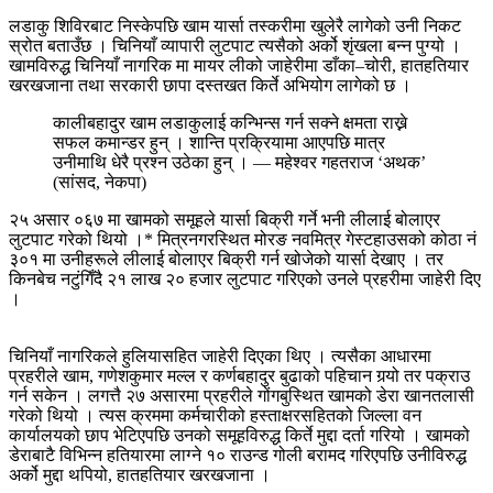
लडाकु शिविरबाट निस्केपछि खाम यार्सा तस्करीमा खुलेरै लागेको उनी निकट
स्रोत बताउँछ । चिनियाँ व्यापारी लुटपाट त्यसैको अर्को शृंखला बन्‍न पुग्यो ।
खामविरुद्ध चिनियाँ नागरिक मा मायर लीको जाहेरीमा डाँका–चोरी, हातहतियार
खरखजाना तथा सरकारी छापा दस्तखत किर्ते अभियोग लागेको छ ।
कालीबहादुर खाम लडाकुलाई कन्भिन्स गर्न सक्ने क्षमता राख्ने
सफल कमान्डर हुन् । शान्ति प्रक्रियामा आएपछि मात्र
उनीमाथि धेरै प्रश्न उठेका हुन् । — महेश्वर गहतराज ‘अथक’
(सांसद, नेकपा)
२५ असार ०६७ मा खामको समूहले यार्सा बिक्री गर्ने भनी लीलाई बोलाएर
लुटपाट गरेको थियो ।* मित्रनगरस्थित मोरङ नवमित्र गेस्टहाउसको कोठा नं
३०१ मा उनीहरूले लीलाई बोलाएर बिक्री गर्न खोजेको यार्सा देखाए । तर
किनबेच नटुंगिँदै २१ लाख २० हजार लुटपाट गरिएको उनले प्रहरीमा जाहेरी दिए
।
चिनियाँ नागरिकले हुलियासहित जाहेरी दिएका थिए । त्यसैका आधारमा
प्रहरीले खाम, गणेशकुमार मल्ल र कर्णबहादुर बुढाको पहिचान गर्‍यो तर पक्राउ
गर्न सकेन । लगत्तै २७ असारमा प्रहरीले गोंगबुस्थित खामको डेरा खानतलासी
गरेको थियो । त्यस क्रममा कर्मचारीको हस्ताक्षरसहितको जिल्ला वन
कार्यालयको छाप भेटिएपछि उनको समूहविरुद्ध किर्ते मुद्दा दर्ता गरियो । खामको
डेराबाटै विभिन्‍न हतियारमा लाग्ने १० राउन्ड गोली बरामद गरिएपछि उनीविरुद्ध
अर्को मुद्दा थपियो, हातहतियार खरखजाना ।