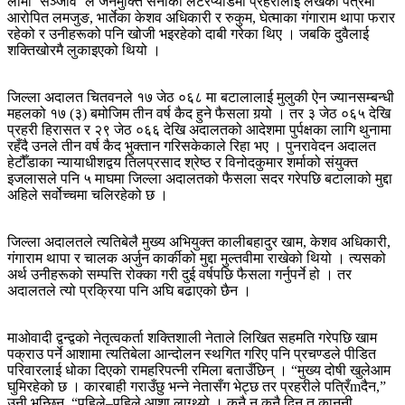
लामा ‘सञ्जीव’ ले जनमुक्ति सेनाको लेटरप्याडमा प्रहरीलाई लेखेको पत्रमा
आरोपित लमजुङ, भार्तेका केशव अधिकारी र रुकुम, घेत्माका गंगाराम थापा फरार
रहेको र उनीहरूको पनि खोजी भइरहेको दाबी गरेका थिए । जबकि दुवैलाई
शक्तिखोरमै लुकाइएको थियो ।
जिल्ला अदालत चितवनले १७ जेठ ०६८ मा बटालालाई मुलुकी ऐन ज्यानसम्बन्धी
महलको १७ (३) बमोजिम तीन वर्ष कैद हुने फैसला गर्‍यो । तर ३ जेठ ०६५ देखि
प्रहरी हिरासत र २९ जेठ ०६६ देखि अदालतको आदेशमा पुर्पक्षका लागि थुनामा
रहँदै उनले तीन वर्ष कैद भुक्तान गरिसकेकाले रिहा भए । पुनरावेदन अदालत
हेटौँडाका न्यायाधीशद्वय तिलप्रसाद श्रेष्ठ र विनोदकुमार शर्माको संयुक्त
इजलासले पनि ५ माघमा जिल्ला अदालतको फैसला सदर गरेपछि बटालाको मुद्दा
अहिले सर्वोच्चमा चलिरहेको छ ।
जिल्ला अदालतले त्यतिबेलै मुख्य अभियुक्त कालीबहादुर खाम, केशव अधिकारी,
गंगाराम थापा र चालक अर्जुन कार्कीको मुद्दा मुल्तवीमा राखेको थियो । त्यसको
अर्थ उनीहरूको सम्पत्ति रोक्का गरी दुई वर्षपछि फैसला गर्नुपर्ने हो । तर
अदालतले त्यो प्रक्रिया पनि अघि बढाएको छैन ।
माओवादी द्वन्द्वको नेतृत्वकर्ता शक्तिशाली नेताले लिखित सहमति गरेपछि खाम
पक्राउ पर्ने आशामा त्यतिबेला आन्दोलन स्थगित गरिए पनि प्रचण्डले पीडित
परिवारलाई धोका दिएको रामहरिपत्नी रमिला बताउँछिन् । “मुख्य दोषी खुलेआम
घुमिरहेको छ । कारबाही गराउँछु भन्‍ने नेतासँग भेट्छ तर प्रहरीले पत्रिँmदैन,”
उनी भन्छिन्, “पहिले–पहिले आशा लाग्थ्यो । कुनै न कुनै दिन त कानुनी