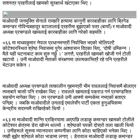
सशस्त्र प्रहरीलाई खामको सुरक्षार्थ खटाएका थिए ।
माओवादी जनमुक्ति सेनाले रामहरि हत्यामा कानुनी कारबाहीका लागि ब्रिगेड
कमान्डर गोविन्दबहादुर बटालालाई प्रहरीमा बुझाएको पत्र (बायाँ) र माओवादी
अध्यक्ष प्रचण्डले खामलाई कारबाहीका लागि गरेको सहमति ।
०६६ मा माधवकुमार नेपाल प्रधानमन्त्री निर्वाचित भएको भोलिपल्टै
कोटेश्वरस्थित श्रेष्ठ निवासमा पुगेर आश्वासन दिएका थिए, ‘दोषी उम्किन्‍न ।
मैले यही घटनाबाट काम सुरु गर्छु ।’ लगत्तै, प्रहरीले खामको खोजी गर्न टोली
खटायो । उनी माओवादी नेताको संरक्षणमा उपत्यकाभित्रै रहे पनि प्रहरीले
भेटाउन सकेन ।
माओवादी अध्यक्ष प्रचण्डले तत्कालीन गृहमन्त्री भीम रावललाई निवासमै बोलाएर
त्यसबारे चासो पनि राखेका थिए । रावलले खामलाई पक्राउ गर्न प्रचण्डसित
सहयोग मागेका थिए । तर प्रचण्डले उनी आफ्नो सम्पर्कमा नभएको बताएर
पन्छिए । जबकि माओवादीले उनलाई एमालेसँग पार्टी एकता हुनुअघिसम्म
केन्द्रीय सदस्यमै राखिरहेको थियो ।
०६३ मा माओवादी शान्ति प्रक्रियामा आएपछि लडाकु कमान्डर खामको टोलीले
कोटेश्वर क्षेत्रमा डेरा खोज्‍न थाल्यो । श्रेष्ठको घरको दोस्रो तला खाली थियो
। उनीहरूले सुरुमा म्यानपावर कम्पनीका लागि कोठा चाहिएको भनेका थिए ।
त्यही बुझेर श्रेष्ठले कोठा भाडामा लगाए । डेरावाल माओवादी लडाकु कमान्डर