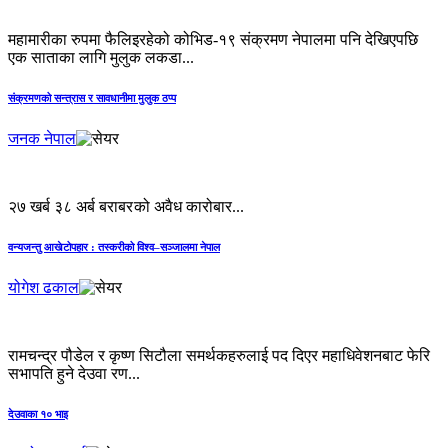
महामारीका रुपमा फैलिइरहेको कोभिड-१९ संक्रमण नेपालमा पनि देखिएपछि
एक साताका लागि मुलुक लकडा...
संक्रमणको सन्त्रास र सावधानीमा मुलुक ठप्प
जनक नेपाल
२७ खर्ब ३८ अर्ब बराबर को अवैध कारोबार...
वन्यजन्तु आखेटोपहार : तस्करीको विश्व–सञ्जालमा नेपाल
योगेश ढकाल
रामचन्द्र पौडेल र कृष्ण सिटौला समर्थकहरुलाई पद दिएर महाधिवेशनबाट फेरि
सभापति हुने देउवा रण...
देउवाका १० भाइ