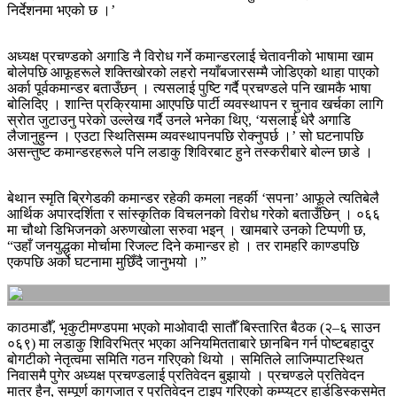
निर्देशनमा भएको छ ।’
अध्यक्ष प्रचण्डको अगाडि नै विरोध गर्ने कमान्डरलाई चेतावनीको भाषामा खाम
बोलेपछि आफूहरूले शक्तिखोरको लहरो नयाँबजारसम्मै जोडिएको थाहा पाएको
अर्का पूर्वकमान्डर बताउँछन् । त्यसलाई पुष्टि गर्दै प्रचण्डले पनि खामकै भाषा
बोलिदिए । शान्ति प्रक्रियामा आएपछि पार्टी व्यवस्थापन र चुनाव खर्चका लागि
स्रोत जुटाउनु परेको उल्लेख गर्दै उनले भनेका थिए, ‘यसलाई धेरै अगाडि
लैजानुहुन्‍न । एउटा स्थितिसम्म व्यवस्थापनपछि रोक्नुपर्छ ।’ सो घटनापछि
असन्तुष्ट कमान्डरहरूले पनि लडाकु शिविरबाट हुने तस्करीबारे बोल्न छाडे ।
बेथान स्मृति ब्रिगेडकी कमान्डर रहेकी कमला नहर्की ‘सपना’ आफूले त्यतिबेलै
आर्थिक अपारदर्शिता र सांस्कृतिक विचलनको विरोध गरेको बताउँछिन् । ०६६
मा चौथो डिभिजनको अरुणखोला सरुवा भइन् । खामबारे उनको टिप्पणी छ,
“उहाँ जनयुद्धका मोर्चामा रिजल्ट दिने कमान्डर हो । तर रामहरि काण्डपछि
एकपछि अर्को घटनामा मुछिँदै जानुभयो ।”
काठमाडौँ, भृकुटीमण्डपमा भएको माओवादी सातौँ बिस्तारित बैठक (२–६ साउन
०६९) मा लडाकु शिविरभित्र भएका अनियमितताबारे छानबिन गर्न पोष्टबहादुर
बोगटीको नेतृत्वमा समिति गठन गरिएको थियो । समितिले लाजिम्पाटस्थित
निवासमै पुगेर अध्यक्ष प्रचण्डलाई प्रतिवेदन बुझायो । प्रचण्डले प्रतिवेदन
मात्र हैन, सम्पूर्ण कागजात र प्रतिवेदन टाइप गरिएको कम्प्युटर हार्डडिस्कसमेत