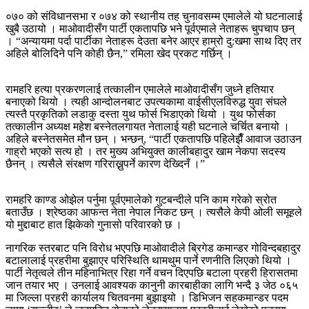
०७० को संविधानसभा र ०७४ को स्थानीय तह चुनावसम्म एमालेले यो घटनालाई
खुबै उठायो । माओवादीसँग पार्टी एकतापछि भने पूर्वएमाले नेताहरू चुपचाप छन्
। “अन्यायमा पर्दा पार्टीका नेताहरू देउता बनेर आएर हाम्रो दु:खमा साथ दिए तर
अहिले बोलिदिने पनि कोही छैन,” रमिला खेद प्रकट गर्छिन् ।
रामहरि हत्या प्रकरणलाई तत्कालीन एमालेले माओवादीसँग जुध्ने हतियार
बनाएको थियो । त्यही आन्दोलनबाट उपत्यकामा वाईसीएलविरुद्ध युवा संघले
त्यस्तै प्रकृतिको लडाकु दस्ता युथ फोर्स भिडाएको थियो । युथ फोर्सका
तत्कालीन अध्यक्ष महेश बस्नेतलगायत नेतालाई यही घटनाले चर्चित बनायो ।
अहिले बस्नेतसमेत मौन छन् । भन्छन्, “पार्टी एकतापछि पहिलेझैँ आवाज उठाउन
गाह्रो भएको सत्य हो । तर मुख्य अभियुक्त कालीबहादुर खाम नेकपा सदस्य
छैनन् । त्यसैले संरक्षण गरिराख्नुपर्ने कारण देख्दिनँ ।”
रामहरि काण्ड ओझेल पर्नुमा पूर्वएमालेको गुटबन्दीले पनि काम गरेको स्रोत
बताउँछ । श्रेष्ठका आफन्त नेता नेपाल निकट छन् । त्यसैले केपी ओली समूहले
यो मुद्दाबाट हात झिकेको गुनासो परिवारको छ ।
नागरिक स्तरबाट पनि विरोध भएपछि माओवादीले ब्रिगेड कमान्डर गोविन्दबहादुर
बटालालाई प्रहरीमा बुझाएर परिस्थिति थामथुम पार्ने रणनीति लिएको थियो ।
पार्टी नेतृत्वले तीन महिनाभित्र रिहा गर्ने वचन दिएपछि बटाला प्रहरी हिरासतमा
जान तयार भए । उनलाई आवश्यक कानुनी कारबाहीका लागि भन्दै ३ जेठ ०६५
मा जिल्ला प्रहरी कार्यालय चितवनमा बुझाइयो । डिभिजन सहकमान्डर पदम