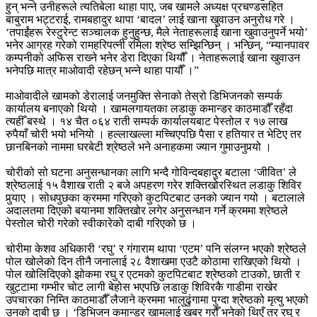
हुन् भन्‍ने उनीहरूले त्यतिबेला थाहा पाए, जब खामले अध्यक्ष प्रचण्डसहित
बाबुराम भट्टराई, रामबहादुर थापा ‘बादल’ लाई खाना खुवाउन अनुरोध गरे ।
‘तपाईंहरू रेस्टुरेन्ट सञ्चालक हुनुहुन्छ, मैले नेताहरूलाई खाना खुवाउनुपर्ने भयो’
भनेर आग्रह गरेको रामहरिपत्नी रमिला श्रेष्ठ सम्झिन्छिन् । भन्छिन्, “म्यानपावर
कम्पनीको अफिस राख्‍ने भनेर डेरा दिएका थियौँ । नेताहरूलाई खाना खुवाउन
भनेपछि मात्र माओवादी रहेछन् भन्‍ने थाहा पायौँ ।”
माओवादीले खामको डेरालाई जनमुक्ति सेनाको तेस्रो डिभिजनको सम्पर्क
कार्यालय बनाएको थियो । खामलगायतका लडाकु कमान्डर काठमाडौँ रहँदा
त्यहीँ बस्थे । १४ चैत ०६४ राती सम्पर्क कार्यालयबाट पेस्तोल र १७ लाख
रुपैयाँ चोरी भयो भनियो । हल्लाखल्ला मच्चिएपछि पैसा र हतियार त भेटिए तर
छानबिनको नाममा घरबेटी श्रेष्ठले भने अनाहकमा ज्यान गुमाउनुपर्‍यो ।
चोरीको सो घटना अनुसन्धानका लागि भन्दै गोविन्दबहादुर बटाला ‘जीवित’ ले
श्रेष्ठलाई १५ वैशाख राती २ बजे अपहरण गरेर शक्तिखोरस्थित लडाकु शिविर
पुर्‍याए । सोधपुछका क्रममा गरिएको कुटपिटबाट उनको ज्यान गयो । बटालाले
अदालतमा दिएको बयानमा शक्तिखोर लगेर अनुसन्धान गर्ने क्रममा श्रेष्ठले
पेस्तोल चोरी गरेको स्वीकारेको दाबी गरिएको छ ।
चोरीमा केशव अधिकारी ‘रघु’ र गंगाराम थापा ‘एटम’ पनि संलग्न भएको श्रेष्ठले
पोल खोलेको दिन तीनै जनालाई २८ वैशाखमा एउटै कोठामा राखिएको थियो ।
पोल खोलिदिएको झोकमा रघु र एटमको कुटपिटबाट श्रेष्ठको टाउको, छाती र
खुट्टामा गम्भीर चोट लागी बेहोस भएपछि लडाकु शिविरकै गाडीमा राखेर
उपचारका निम्ति काठमाडौँ लैजाने क्रममा भालुढुंगामा पुग्दा श्रेष्ठको मृत्यु भएको
उनको दाबी छ । ‘डिभिजन कमान्डर खामलाई खबर गरौँ भनेको थिएँ तर रघु र