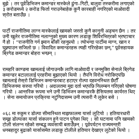
बुझे । तर पूर्वडिभिजन कमान्डर मास्केले ढुंगा–गिटी, बालुवा तस्करीमा लगाएको
३ करोडमध्ये २ करोड फिर्ता गराउनेबाहेक कुनै कारबाही नगरिएको माओवादी
स्रोत बताउँछ ।
पार्टी राजनीतिमा लाग्न मास्केलाई खामको जस्तो कुनै कानुनी अड्चन छैन । तर
उनी खुलेर राजनीतिमा नलाग्नुको मुख्य कारण लडाकु शिविरभित्रको भ्रष्टाचार
नै हो । “राजनीति गर्न इमान बाँकी रहनुपर्‍यो । त्योभन्दा पार्टीमा माग्न, खान र
घुक्र्याउन सजिलो छ । विवादित कमान्डरहरू त्यही गरिरहेका छन्,” पूर्वसहायक
ब्रिगेड कमान्डर बोहरा भन्छन् ।
रामहरि काण्डमा खामलाई जोगाउनकै लागि माओवादी र जनमुक्ति सेनाले ब्रिगेड
कमान्डर बटालालाई प्रहरीमा बुझाएको थियो । तैपनि विरोध नरोकिएपछि
खामलाई तेस्रो डिभिजन कमान्डरबाट हटाएर रोल्पा दहवनस्थित छैटौँ
डिभिजनमा सरुवा गरियो । अदालतमा मुद्दा दर्ता भएपछि निलम्बन गरिएको घोषणा
गरियो । आन्तरिक रूपमा भने उनी डिभिजन कमान्डरकै हैसियतमा कार्यरत थिए
। सेना समायोजन प्रक्रिया नटुंगिदासम्म उनी त्यसरी नै लुकेर बसे ।
०६८ मा रुकुम र डोल्पा सीमास्थित माझफालमा यार्सा लुटियो । हतियारधारी
समूह डोल्पाका यार्सा संकलन हुने पाटन पुगेका थिए । सो घटनामा पनि खामको
टोली संलग्न रहेको सम्बद्ध व्यवसायी बताउँछन् । पूर्वपर्यटन राज्यमन्त्री
धनबहादुर बुढाको यार्सासमेत लडाकु टोलीले हतियार देखाएर लुटेको थियो ।