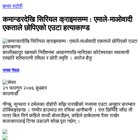
कभर स्टोरी
कमान्डरदेखि सिरियल क्राइमसम्‍म : एमाले-माओवादी
एकताले छोपिएको एउटा हत्याकाण्ड
कालीबहादुर खामको निर्देशनमा अपहरणपछि मारिएका कोटेश्वरका व्यवसायी
रामहरि श्रेष्ठपत्नी रमिला र छोरी स्मृति ।
सरोज बैजु
जनक नेपाल
२१ फाल्गुन २०७६ बुधबार
काठमाडौं
गोंगबु, सुन्धारा र ठमेलका दोहोरी साँझ पारखीको नजरमा एउटा अनुहार बारम्बार
ठोक्किइरहन्छ । गम्भीर हाउभाउ तर रसिक आनीबानी । रात छिप्पिँदै जाँदा ती
पात्र बिल तिर्न कहिले साथी बोलाउँछन्, कहिले हत्केलामा पैसा राखेर
कलाकारलाई टिप्स उडाउने सोख पूरा गर्छन् ।