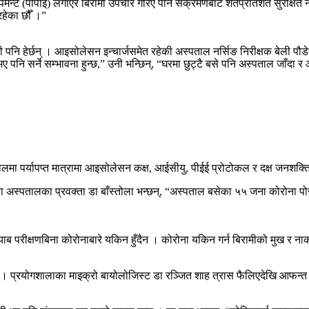
पमेन्ट (पीपीई) लगाएर बिरामीे उपचार गरिए पनि संक्रमणबाट शतप्रतिशत सुरक्षित न
रहेका छौँ ।”
 पनि हेर्छन् । आइसोलेसन इन्चार्जसमेत रहेकी अस्पताल नर्सिङ निरीक्षक बेली प
 पनि सर्ने सम्भावना हुन्छ,” उनी भन्छिन्, “घरमा छुट्टै बसे पनि अस्पताल जाँदा र
मा पर्याप‍प्त मात्रामा आइसोलेसन कक्ष, आईसीयु, पीईई प्रोटोकल र दक्ष जनशक्त
का अस्पतालका प्रवक्ता डा बाँस्तोला भन्छन्, “अस्पताल बसेका ५५ जना कोरोना पो
ल्याब परीक्षणबिना कोरोनाबारे यकिन हुँदैन । कोरोना यकिन गर्न बिरामीको मुख र नाक
छन् । प्रयोगशालाका माइक्रो बायोलोजिस्ट डा रञ्जित शाह त्रास फैलिएदेखि आफन्