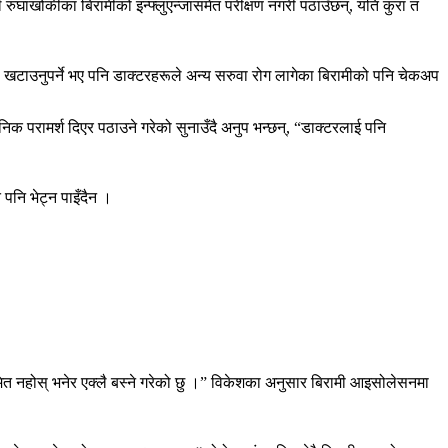
 रुघाखोकीका बिरामीको इन्फ्लुएन्जासमेत परीक्षण नगरी पठाउँछन्, यति कुरा त
 खटाउनुपर्ने भए पनि डाक्टरहरूले अन्य सरुवा रोग लागेका बिरामीको पनि चेकअप
ैनिक परामर्श दिएर पठाउने गरेको सुनाउँदै अनुप भन्छन्, “डाक्टरलाई पनि
 पनि भेट्न पाइँदैन ।
ित नहोस् भनेर एक्लै बस्‍ने गरेको छु ।” विकेशका अनुसार बिरामी आइसोलेसनमा