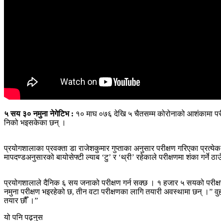
५ सय ३० नमुना नेगेटिभ :
१० माघ ०७६ देखि ५ चैतसम्म कोरोनाको आशंकामा परीक
निको भइसकेका छन् ।
प्रयोगशालाका प्रवक्ता डा राजेशकुमार गुप्ताका अनुसार परीक्षण गरिएका प्रत्येक 
मापदण्डअनुसारको बायोसेफ्टी ल्याब ‘टु’ र ‘थ्री’ रहेकाले परीक्षणमा शंका गर्ने
प्रयोगशालाले दैनिक ६ सय जनाको परीक्षण गर्न सक्छ । १ हजार ५ सयको परीक्षण
नमुना परीक्षण भइरहेको छ, तीन वटा परीक्षणका लागि तयारी अवस्थामा छन् ।” व
तयार छौँ ।”
यो पनि पढ्नुस