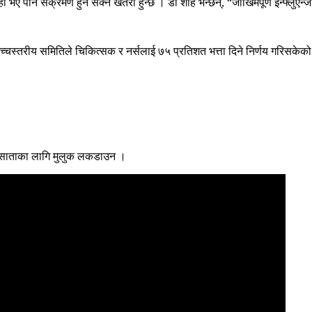
ही भए पनि संक्रमण हुन सक्ने खतरा हुन्छ । डा शाह भन्छन्, “जोखिमपूर्ण इन्फ्लुएन्
च्चस्तरीय समितिले चिकित्सक र नर्सलाई ७५ प्रतिशत भत्ता दिने निर्णय गरिसकेक
क साताका लागि मुलुक लकडाउन ।