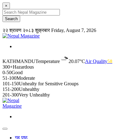
×
२२ श्रावण २०८३ शुक्रबार
Friday, August 7, 2026
KATHMANDU
Temperature
20.07°C
Air Quality
58
300+
Hazardous
0-50
Good
51-100
Moderate
101-150
Unhealty for Sensitive Groups
151-200
Unhealthy
201-300
Very Unhealthy
गृह पृष्ठ