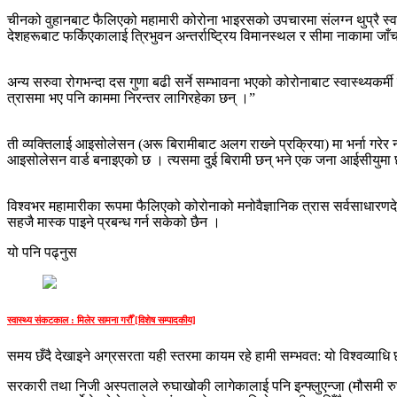
चीनको वुहानबाट फैलिएको महामारी कोरोना भाइरसको उपचारमा संलग्‍न थुप्रै स्वास
देशहरूबाट फर्किएकालाई त्रिभुवन अन्तर्राष्ट्रिय विमानस्थल र सीमा नाकामा जाँ
अन्य सरुवा रोगभन्दा दस गुणा बढी सर्ने सम्भावना भएको कोरोनाबाट स्वास्थ्यकर्मी
त्रासमा भए पनि काममा निरन्तर लागिरहेका छन् ।”
ती व्यक्तिलाई आइसोलेसन (अरू बिरामीबाट अलग राख्‍ने प्रक्रिया) मा भर्ना गरेर
आइसोलेसन वार्ड बनाइएको छ । त्यसमा दुई बिरामी छन् भने एक जना आईसीयुमा 
विश्वभर महामारीका रूपमा फैलिएको कोरोनाको मनोवैज्ञानिक त्रास सर्वसाधारणदे
सहजै मास्क पाइने प्रबन्ध गर्न सकेको छैन ।
यो पनि पढ्नुस
स्वास्थ्य संकटकाल : मिलेर सामना गरौँ [विशेष सम्पादकीय]
समय छँदै देखाइने अग्रसरता यही स्तरमा कायम रहे हामी सम्भवत: यो विश्वव्याधि 
सरकारी तथा निजी अस्पतालले रुघाखोकी लागेकालाई पनि इन्फ्लुएन्जा (मौसमी रुघ