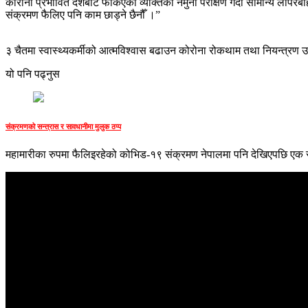
कोरोना प्रभावित देशबाट फर्किएका व्यक्तिको नमुना परीक्षण गर्दा सामान्य लापरबा
संक्रमण फैलिए पनि काम छाड्ने छैनौँ ।”
३ चैतमा स्वास्थ्यकर्मीको आत्मविश्वास बढाउन कोरोना रोकथाम तथा नियन्त्रण उ
यो पनि पढ्नुस
संक्रमणको सन्त्रास र सावधानीमा मुलुक ठप्प
महामारीका रुपमा फैलिइरहेको कोभिड-१९ संक्रमण नेपालमा पनि देखिएपछि ए