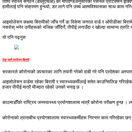
विश्व स्वाथ्य संगठन (डब्लुएचओ) को मापदण्डअनुसारको पर्सनल प्रोटेक्सन इक्‍वि
हामीलाई पनि संक्रमण हुन्थ्यो, डर लागे पनि उच्च आत्मविश्वासका साथ काम गरि
आइसोलेसन कक्षमा बिरामीको जाँच गर्ने डा विकेश जनरल वार्ड र ओपीडीका बिरामी
नसरोस् भनेर उनीहरूको नजिक जाँदिनँ, पीपीई लगाउँदा र खोल्दा सामान्य त्रुटि भए
यो पनि पढ्नुस
टेकु जानै मान्दैनन् बिरामी
सरकारले कोरोनाको उपचारका लागि तयारी गरेको दाबी गरे पनि प्रदेशका अस्पताल
आइसोलेसन वार्डमा रहेका बिरामी र स्वास्थ्यकर्मीलाई समेत काउन्सिलिङ गरिरहे
हजार पीपीई मात्रै मौज्दात रहेको उनको भनाइ छ ।
काठमाडौँको राष्ट्रिय जनस्वास्थ्य प्रयोगशालामा मात्रै कोरोना परीक्षण हुन्छ । 
कोरोनाको त्रासबीच प्रयोगशालामा स्वास्थ्यकर्मीहरू निरन्तर काम गरिरहेका 