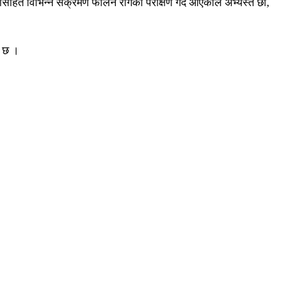
जासहित विभिन्न संक्रमण फैलिने रोगको परीक्षण गर्दै आएकाले अभ्यस्त छौँ,
ो छ ।