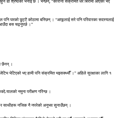
हुने डा श्रेष्ठको भनाइ छ । भन्छन्, “कोरोना संक्रमित धेरै बिरामी आएको भए
ौडेल पनि घरको छुट्टै कोठामा बस्छिन् । “आफूलाई सरे पनि परिवारका सदस्यलाई
 आउँदा बस चढ्नुपर्छ ।”
ि छैनन् ।
जेटिभ भेटिएको भए हामी पनि संक्रमित भइसक्थ्यौँ ।” अहिले सुरक्षाका लागि १
को र्‍यालको नमुना परीक्षण गरिन्छ ।
त र साथीहरू नजिक नै नपरेको अनुभव सुनाउँछन् ।