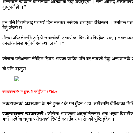
अस्पताल ग्वार्कोले कोरोनाको आशंकामा टेकु पठाइदियो । उनी आत्तिँदै अस्पतालका
बुझ्नुपर्ने हो ।”
हुन पनि बिरामीलाई परामर्श दिन नसकेर नर्सहरू डराएका देखिन्छन् । उनीहरू प
गर्नु परेको छ ।
मौसम परिवर्तनसँगै अहिले रुघाखोकी र ज्वरोका बिरामी बढिरहेका छन् । स्वास्थ्यक
काउन्सिलिङ गर्नुपर्ने अवस्था आयो ।”
कोरोना परीक्षणमा नेगेटिभ रिपोर्ट आएका व्यक्ति पनि घर नफर्की टेकु अस्पतालकै क्
यो पनि पढ्नुस
लकडाउनमा के गर्न हुन्छ, के गर्न हुँदैन ? #Video
लकडाउनको अवस्थामा के गर्न हुन्छ ? के गर्न हुँदैन ? डा. समीरमणि दीक्षितको भिड
एकान्तबासमा उपचारकर्मी :
कोरोना आशंकामा आइसोलेसनमा भर्ना भएका बिरामीको उ
भर्ना भएदेखि नमुना परीक्षणको रिपोर्ट नआउँदासम्म रोगको पुष्टि हुँदैन ।