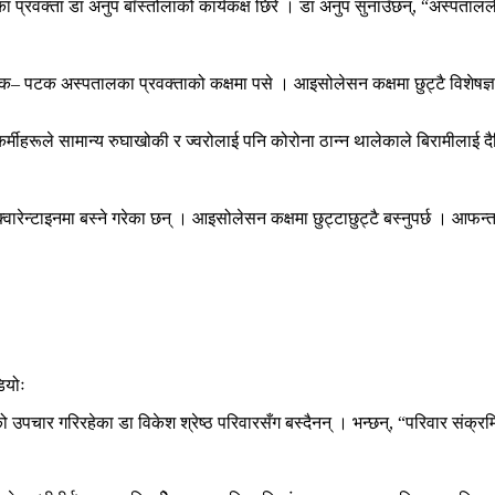
 प्रवक्ता डा अनुप बाँस्तोलाको कार्यकक्ष छिरे । डा अनुप सुनाउँछन्, “अस्पतालले
टक– पटक अस्पतालका प्रवक्ताको कक्षमा पसे । आइसोलेसन कक्षमा छुट्टै विशेषज्ञ
र्मीहरूले सामान्य रुघाखोकी र ज्वरोलाई पनि कोरोना ठान्‍न थालेकाले बिरामीलाई द
‍वारेन्टाइनमा बस्ने गरेका छन् । आइसोलेसन कक्षमा छुट्टाछुट्टै बस्नुपर्छ । आफन्त
ियोः
पचार गरिरहेका डा विकेश श्रेष्ठ परिवारसँग बस्दैनन् । भन्छन्, “परिवार संक्रम