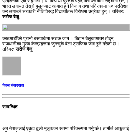
प्रदर्शनका एक सहभागी। यी विद्यार्थी पुस्तक पढ्दै विरोधसभामा सहभागी छन् ।
भारत लगायत तेस्रो मुलुकबाट आयात हुने किताब तथा पत्रिकामा १० प्रतिशत
कर लगाउने सरकारी नीतिविरुद्ध विद्यार्थीहरू विरोधमा उत्रेका हुन् । तस्बिरः
सरोज बैजु
काठमाडौँको पुरानो बसपार्कमा सडक जाम । बिहान बेलुकामात्र होइन,
राजधानीका मुख्य केन्द्रहरूमा जुनसुकै बेला ट्राफिक जाम हुने गरेको छ ।
तस्बिरः
सरोज बैजु
नेपाल संवाददाता
सम्बन्धित
अब नेपाललाई एउटा ठूलो मुलुकका रूपमा परिकल्पना गर्नुपर्छ। हामीले आफूलाई