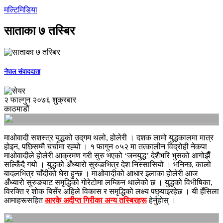
मल्टिमिडिया
साताका ७ तस्बिर
नेपाल संवाददाता
२ फाल्गुन २०७६ शुक्रबार
काठमाडौं
माओवादी सशस्त्र युद्धको उद्‌गम थलो, होलेरी । दशक लामो युद्धकालमा मात्र
होइन, पछिसम्मै चर्चामा रह्‍यो । १ फागुन ०५२ मा तत्कालीन विद्रोही नेकपा
माओवादीले होलेरी आक्रमण गरी सुरु भएको ‘जनयुद्ध’ देशैभरि भुसको आगोझैँ
सल्किँदै गयो । युद्धको अँध्यारो सुरुङभित्र देश निस्सासियो । भनिन्छ, कालो
बादलभित्र चाँदीको घेरा हुन्छ । माओवादीको आधार इलाका होलेरी आज
अँध्यारो सुरुङबाट समृद्धिको गोरेटोमा लम्किन थालेको छ । युद्धको विभीषिका,
विरक्ति र शोक बिर्सेर अहिले विकास र समृद्धिको लक्ष्य पछ्याइरहेछ । यी हँसिला
आमाहरूसहित
आरके अदीप्त गिरीका अन्य तस्बिरहरू
हेर्नुहोस् ।