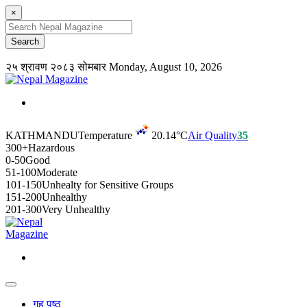
×
२५ श्रावण २०८३ सोमबार
Monday, August 10, 2026
KATHMANDU
Temperature
20.14°C
Air Quality
35
300+
Hazardous
0-50
Good
51-100
Moderate
101-150
Unhealty for Sensitive Groups
151-200
Unhealthy
201-300
Very Unhealthy
गृह पृष्ठ