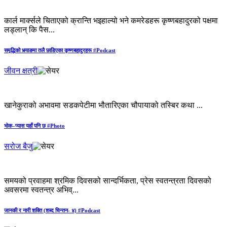
कार्ल मार्क्सले चिताएको क्रान्ति भइहाल्यो भने कमरेडहरू कृष्णबहादुरको पक्षमा
लड्लान् कि पैस...
समृद्धिको भर्‍याङमा तलै छाडिएका कृष्णबहादुरहरू #Podcast
जीवन क्षत्री
खानेकुराको अभावमा सडकपेटीमा भौतारिएका चौपायाको तस्बिर कथा ...
भोक–प्यास यहाँ पनि छ #Photo
सरोज बैजु
समयको प्रवाहमा श्रमिक दिवसको सान्दर्भिकता, प्रेस स्वतन्त्रता दिवसको
अवसरमा स्वतन्त्र अभिव्...
जानकी र नारी शक्ति (शब्द चिन्तन- ४) #Podcast