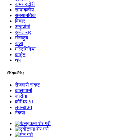
कभर स्टोरी
सम्पादकीय
समसामयिक
विचार
अन्तर्वार्ता
अर्थतन्त्र
खेलकुद
कला
मल्टिमिडिया
कार्टुन
थप
#NepalMag
रोजगारी संकट
कालापानी
कोरोना
कोभिड १९
लकडाउन
नेकपा