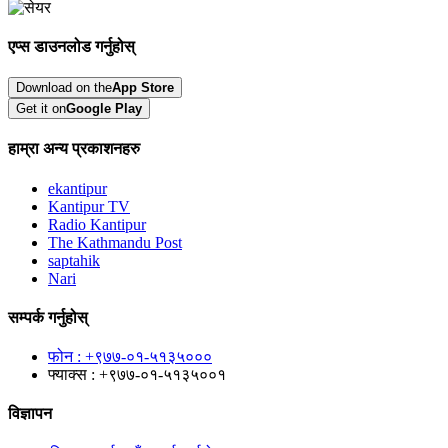
एप्स डाउनलोड गर्नुहोस्
Download on the
App Store
Get it on
Google Play
हाम्रा अन्य प्रकाशनहरु
ekantipur
Kantipur TV
Radio Kantipur
The Kathmandu Post
saptahik
Nari
सम्पर्क गर्नुहोस्
फोन : +९७७-०१-५१३५०००
फ्याक्स : +९७७-०१-५१३५००१
विज्ञापन