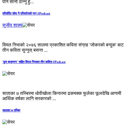
पनि सानो ठान्नु हुँ...
परिवर्तित सोच नै परिवर्तनको जग #Podcast
सुजीव शाक्य
विमल निभाको २०७६ सालमा प्रकाशित कविता संग्रह 'जोकरको बन्दुक' बाट
तीन कविता सुन्नुस् बसन्त ...
'छुत ब्राह्‍मण' सहित विमल निभाका तीन कविता #Podcast
साताका ७ तस्बिरमा धोवीखोला किनारमा ढकमक्क फुलेका फूलदेखि आगामी
आर्थिक वर्षका लागि सरकारको ...
साताका ७ तस्बिर