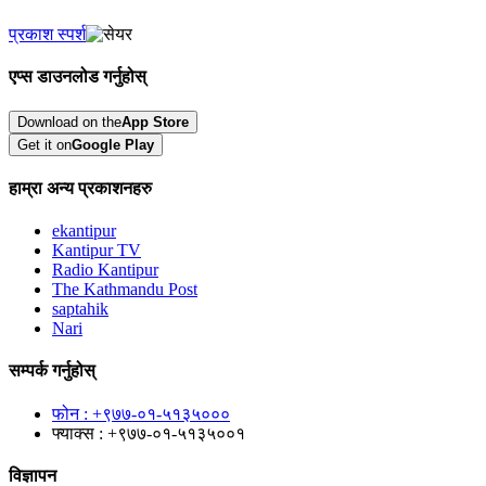
प्रकाश स्पर्श
एप्स डाउनलोड गर्नुहोस्
Download on the
App Store
Get it on
Google Play
हाम्रा अन्य प्रकाशनहरु
ekantipur
Kantipur TV
Radio Kantipur
The Kathmandu Post
saptahik
Nari
सम्पर्क गर्नुहोस्
फोन : +९७७-०१-५१३५०००
फ्याक्स : +९७७-०१-५१३५००१
विज्ञापन