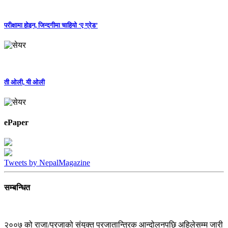
परीक्षामा होइन, जिन्दगीमा चाहियो ‘ए ग्रेड’
ती ओली, यी ओली
ePaper
Tweets by NepalMagazine
सम्बन्धित
२००७ को राजा/प्रजाको संयुक्त प्रजातान्त्रिक आन्दोलनपछि अहिलेसम्म जारी