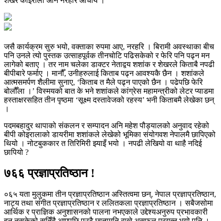
शेखर कोइराला अनि नरहरि आचार्य ।
जसै कार्यक्रम सुरु भयो, वक्ताका रुपमा आए, नरहरि । बिरामी अवस्थाका बीच
पनि उनले त्यो पुस्तक उत्साहपूर्वक तीनचोटि पढिसकेको र फेरि पनि पढ्न मन
लागेको बताए । तर नाम चलेका डाक्टर नेताद्वय शशांक र शेखरले किताबै नपढी
बीपीबारे फर्माए । मानौँ, उनीहरुलाई किताब पढ्न आवश्यकै छैन । शशांकले
आत्मसमर्पण शैलीमा सुनाए, ‘किताब त मैले पढ्न पाएको छैन । पढेपछि फेरि
बोलौँला ।’ विस्मयको बात के भने शशांकले कांग्रेस महामन्त्रीको लेटर प्याडमा
हस्ताक्षरसहित तीन पृष्ठमा ‘सूक्ष्म दस्तावेजको रहस्य’ भनी किताबमै लेखेका छन्
।
पदमबहादुर थापाको संकलन र सम्पादन अनि महेश पौड्यालको अनुवाद रहेको
बीपी कोइरालाको डायरीमा शशांकले लेखेको भूमिका संयोगवश नेपालमै छापिएको
थियो । नोटबुककार त तिरिमिरी झ्याइँ भयो । नपढी लेखियो वा थाहै नदिई
छापियो ?
७६६ प्रज्ञाप्रतिष्ठान !
०६५ यता मुलुकमा तीन प्रज्ञाप्रतिष्ठान अस्तित्वमा छन्, नेपाल प्रज्ञाप्रतिष्ठान,
नाट्य तथा संगीत प्रज्ञाप्रतिष्ठान र ललितकला प्रज्ञाप्रतिष्ठान । सबैजसोमा
आर्थिक र प्राज्ञिक अनुशासनको पालना नभएकाले उद्देश्यअनुरुप प्रभावकारी
हुन नसकेको सुनिँदै आएपछि एउटै छातामुनि राख्ने असफल प्रयत्न भयो पनि ।