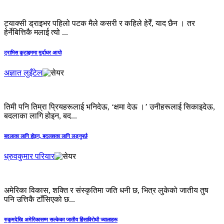
ट्याक्सी ड्राइभर पहिलो पटक मैले कसरी र कहिले हेरेँ, याद छैन । तर
हेर्नेबित्तिकै मलाई त्यो ...
ट्राभिस कुटाइममा मुर्दाघर आयो
अज्ञात लुइँटेल
तिमी पनि तिम्रा प्रियहरूलाई भनिदेऊ, ‘क्षमा देऊ ।’ उनीहरूलाई सिकाइदेऊ,
बदलाका लागि होइन, बद...
बदलाका लागि होइन, बदलावका लागि लड्नुपर्छ
ध्रुवकुमार परियार
अमेरिका विकास, शक्ति र संस्कृतिमा जति धनी छ, भित्र लुकेको जातीय तुष
पनि उत्तिकै टाँसिएको छ...
रुकुमदेखि अमेरिकासम्म सल्केका जातीय हिंसाविरोधी ज्वालाहरू