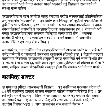
तर कार्यकर्ता भर्ती केन्द्र बनाउन पाउने भएकाले दुई तिहाइको सरकारले ती
संस्था गाभ्न सकेन ।
प्रज्ञाप्रतिष्ठान गठन कार्यदल मात्र बनाएका प्रदेश सरकारलाई उछिनिसकेका
छन्, स्थानीय ‘सरकार’ ले । ३० कात्तिकमा सिन्धुलीको दुधौली नगरपालिकाले
दुधौली प्रज्ञाप्रतिष्ठान, २०७६ गठन गर्‍यो । धरान उपमहानगरपालिका र दमक
नगरपालिकाले यसअघि नै ‘प्रज्ञाप्रतिष्ठान’ बनाइसकेका छन् । रोचक के भने
यस्ता प्रज्ञाप्रतिष्ठानमा समाजमा चिनिएका मान्छे कोही छैन । धरानमा
कार्यकारी परिषद् ११ र सभा ३५ सदस्यीय छ भने दमकमा नौ सदस्यीय
कार्यसमिति र २१ सदस्यीय परिषद् ।
जगजाहेरै छ, काठमाडौँका तीन प्रज्ञाप्रतिष्ठानको अवस्था जर्जर छ । सबैजसो
बजेट कर्मचारी र प्राज्ञलाई तलबभत्ता खुवाउनेमै इतिश्री हुन्छ । नेताको कोटको
खल्तीबाट निस्केका प्राज्ञहरुले आफूलाई प्राज्ञ प्रमाणित गर्न सक्ने स्थिति छैन
। त्यस्तो बेला ७ सय ६६ पालिकामा खुल्ने प्रज्ञाप्रतिष्ठानको हविगत के होला ?
भाषा, साहित्य, कला, संस्कृतिको प्रवर्द्धन होला कि सामान्य भर्ती केन्द्र मात्रै ?
बालमित्र डाक्टर
डा पुष्पलाल (पीएल) राजभण्डारी बितेछन् । १३ कात्तिकमा प्रस्थान गरेका ती
८९ वर्षे बालमित्र डाक्टर खासमा नेपालको पहिलो बालरोग विशेषज्ञ थिए । तर
त्यो श्रेय उनले पाएनन् । किनभने राणाकालमा डा महेन्द्र प्रसाद बेलायतमा
बालरोगबारे पढ्न गए तर नपढी फर्किए पनि राणा शासकले फर्मान गरे, ‘तँ
बालरोग विशेषज्ञ भइस् ।’ राणा शासकका सामु कसको पिताम ?