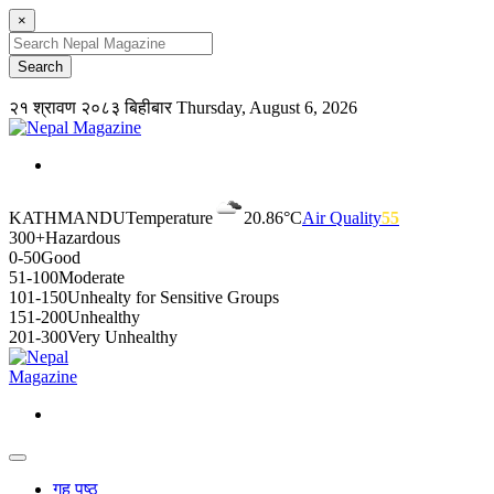
×
२१ श्रावण २०८३ बिहीबार
Thursday, August 6, 2026
KATHMANDU
Temperature
20.86°C
Air Quality
55
300+
Hazardous
0-50
Good
51-100
Moderate
101-150
Unhealty for Sensitive Groups
151-200
Unhealthy
201-300
Very Unhealthy
गृह पृष्ठ