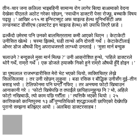
तीन–चार जना कलिला भाइबहिनी सामान्य रोग लागेर बित्दा बाआमाको वेदना
देखेका पीएलले अठोट गरेका रहेछन्, ‘स्वाधीन डाक्टरी पेसा रोज्छु, बच्चाकै विषय
पढ्छु ।’ आखिर ०१५ मा इन्स्टिच्युट अफ चाइल्ड हेल्थ युनिभर्सिटी अफ
लन्डनबाट डीसीएच (डक्टरेट इन चाइल्ड हेल्थ) को उपाधि लिएरै छाडे ।
ढल्कँदो उमेरमा पनि उनको बालमित्रतामा कमी आएको थिएन । केटाकेटी
उनीसित खेल्थे । चस्मा झिक्थे, घडी तान्थे अनि दोस्ती गर्थे । केटाकेटीलाई
ओभर डोज औषधी दिनु अपराधजस्तो लाग्थ्यो उनलाई । ‘मुसा मार्न बन्दुक
चलाउने ? बन्दुकले मुसा मार्न मिल्छ ?’ उनी आक्रोशित हुन्थे, ‘पहिले डाक्टरले
थोरै गर्थे, राम्रो गर्थे । एक डोजले ठ्याक्कै निको हुने राम्रो औषधी हुँदै होइन ।’
डा पुष्पलाल राजभण्डारीसित मेरो भेट भएको थियो, व्यक्तिचित्र लेख्ने
सिलसिलामा । तर उनी रहेछन् लुकुवा । बडा रसिक र बौद्धिक उनीसँग दुई–तीन
बसाइ भयो । टेलिफोनमा पनि घन्टौँ गफिए । तर अन्त्यमा फोटो खिचाउन
आनाकानी गरे । ‘फोटो खिचेपछि त तपाईंले छापिहाल्नुहुन्छ नि ? भो, अहिले
फोटो नखिचाऊँ, त्यो काम पछि गरौँला ।’ त्यत्तिकै भएको थियो । २५
कात्तिकको कान्तिपुरमा १३ औँ पुण्यतिथिको श्रद्धाञ्जली छापिएको देखेपछि
पुरानो सम्झना बल्झिएर आयो । अलबिदा डाक्टरसाहब !