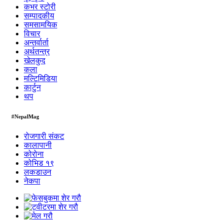
कभर स्टोरी
सम्पादकीय
समसामयिक
विचार
अन्तर्वार्ता
अर्थतन्त्र
खेलकुद
कला
मल्टिमिडिया
कार्टुन
थप
#NepalMag
रोजगारी संकट
कालापानी
कोरोना
कोभिड १९
लकडाउन
नेकपा