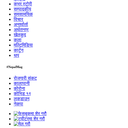
कभर स्टोरी
सम्पादकीय
समसामयिक
विचार
अन्तर्वार्ता
अर्थतन्त्र
खेलकुद
कला
मल्टिमिडिया
कार्टुन
थप
#NepalMag
रोजगारी संकट
कालापानी
कोरोना
कोभिड १९
लकडाउन
नेकपा