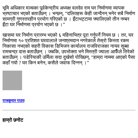
भूमि अधिकार मञ्चका पूर्वकेन्द्रीय अध्यक्ष वलदेव राम घर निर्माणमा व्यापक
भ्रष्टाचार भएको बताउँछन् । भन्छन्, “दलितहरू केही जान्दैनन् भनेर सबै निर्माण
सामग्री गुणस्तरहीन प्रयोग गरिएको छ । इँटाभट्टामा फ्यालिएको तीन नम्बर
इँटा घर निर्माणमा प्रयोग भएको छ ।”
खासमा घर निर्माण प्रारम्भ भएको ६ महिनाभित्र पूरा गर्नुपर्ने नियम छ । तर, घर
निर्माणमा १० प्रतिशत घरवालाले जनश्रमदान नगरेकाले तेस्रो किस्ता रकम
निकासा नभएको सहरी विकास डिभिजन कार्यालय राजविराजका नायव सुब्बा
रामचन्द्र दास बताउँछन् । जबकि, उपभोक्ता भने मिस्त्री ज्याला आफैँले तिरेको
बताउँछन् । पडेरियाकी उर्मिला सदा दुखेसो पोख्छिन्, “हाम्रा नाममा आएको पैसा
कहाँ गयो ? घर किन बनेन, कसैले जवाफ दिन्नन् ।”
राजकुमार राउत
हाम्रो छनोट