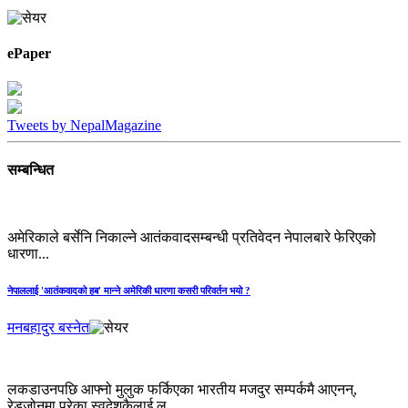
ePaper
Tweets by NepalMagazine
सम्बन्धित
अमेरिकाले बर्सेनि निकाल्ने आतंकवादसम्बन्धी प्रतिवेदन नेपालबारे फेरिएको
धारणा...
नेपाललाई 'आतंकवादको हब' मान्‍ने अमेरिकी धारणा कसरी परिवर्तन भयो ?
मनबहादुर बस्नेत
लकडाउनपछि आफ्नो मुलुक फर्किएका भारतीय मजदुर सम्पर्कमै आएनन्,
रेडजोनमा परेका स्वदेशकैलाई ल्...