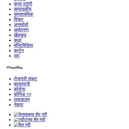
कभर स्टोरी
सम्पादकीय
समसामयिक
विचार
अन्तर्वार्ता
अर्थतन्त्र
खेलकुद
कला
मल्टिमिडिया
कार्टुन
थप
#NepalMag
रोजगारी संकट
कालापानी
कोरोना
कोभिड १९
लकडाउन
नेकपा