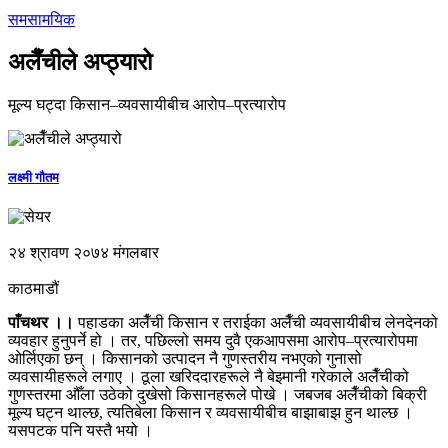
समसामयिक
अलैँचीले अप्ठ्यारो
मूल्य घट्दा किसान–व्यवसायीबीच आरोप–प्रत्यारोप
लक्ष्मी गौतम
२४ श्रावण २०७४ मंगलबार
काठमाडौं
पाँचथर ।।
पहाडका अलैँची किसान र तराईका अलैँची व्यवसायीबीच लेनदेनको
व्यवहार हुनुपर्ने हो । तर, पछिल्लो समय दुवै एकआपसमा आरोप–प्रत्यारोपमा
ओर्लिएका छन् । किसानको उत्पादन नै गुणस्तरीय नभएको गुनासो
व्यवसायीहरूले लगाए । ठूला खरिददारहरूले नै बेइमानी गरेकाले अलैँचीको
गुणस्तरमा औँला उठेको दुखेसो किसानहरूले पोखे । जबजब अलैँचीको बिक्री
मूल्य घट्न थाल्छ, त्यतिबेला किसान र व्यवसायीबीच बाझाबाझ हुन थाल्छ ।
यसपटक पनि यस्तै भयो ।