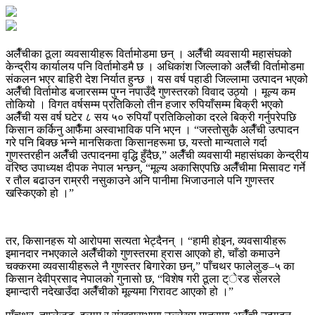
अलैँचीका ठूला व्यवसायीहरू विर्तामोडमा छन् । अलैँची व्यवसायी महासंघको
केन्द्रीय कार्यालय पनि विर्तामोडमै छ । अधिकांश जिल्लाको अलैँची विर्तामोडमा
संकलन भएर बाहिरी देश निर्यात हुन्छ । यस वर्ष पहाडी जिल्लामा उत्पादन भएको
अलैँची विर्तामोड बजारसम्म पुग्न नपाउँदै गुणस्तरको विवाद उठ्यो । मूल्य कम
तोकियो । विगत वर्षसम्म प्रतिकिलो तीन हजार रुपियाँसम्म बिक्री भएको
अलैँची यस वर्ष घटेर ८ सय ५० रुपियाँ प्रतिकिलोका दरले बिक्री गर्नुपरेपछि
किसान कर्किनु आफैँमा अस्वाभाविक पनि भएन । “जस्तोसुकै अलैँची उत्पादन
गरे पनि बिक्छ भन्ने मानसिकता किसानहरूमा छ, यस्तो मान्यताले गर्दा
गुणस्तरहीन अलैँची उत्पादनमा वृद्धि हुँदैछ,” अलैँची व्यवसायी महासंघका केन्द्रीय
वरिष्ठ उपाध्यक्ष दीपक नेपाल भन्छन्, “मूल्य अकासिएपछि अलैँचीमा मिसावट गर्ने
र तौल बढाउन राम्ररी नसुकाउने अनि पानीमा भिजाउनाले पनि गुणस्तर
खस्किएको हो ।”
तर, किसानहरू यो आरोपमा सत्यता भेट्दैनन् । “हामी होइन, व्यवसायीहरू
इमानदार नभएकाले अलैँचीको गुणस्तरमा ह्रास आएको हो, चाँडो कमाउने
चक्करमा व्यवसायीहरूले नै गुणस्तर बिगारेका छन्,” पाँचथर फालेलुङ–५ का
किसान देवीप्रसाद नेपालको गुनासो छ, “विशेष गरी ठूला ट्ेरड सेलरले
इमान्दारी नदेखाउँदा अलैँचीको मूल्यमा गिरावट आएको हो ।”