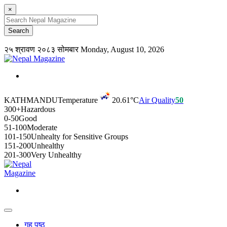
×
२५ श्रावण २०८३ सोमबार
Monday, August 10, 2026
KATHMANDU
Temperature
20.61°C
Air Quality
50
300+
Hazardous
0-50
Good
51-100
Moderate
101-150
Unhealty for Sensitive Groups
151-200
Unhealthy
201-300
Very Unhealthy
गृह पृष्ठ