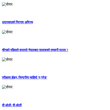
उदारवादको निरन्तर अभिनय
चीनको पछिल्लो कदमले नेपालबाट सालकको तस्करी घट्ला ?
परीक्षामा होइन, जिन्दगीमा चाहियो ‘ए ग्रेड’
ती ओली, यी ओली