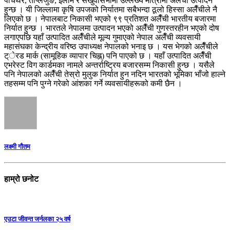
पाँचथर, ताप्लेजुङ, इलाम र संखुवासभामा उल्लेख्य मात्रामा अलैँची उत्पादन
हुन्छ । यी जिल्लामा कृषि उपजको निर्यातमा सबैभन्दा ठूलो हिस्सा अलैँचीले नै
लिएको छ । नेपालबाट निकासी भएको ९९ प्रतिशत अलैँची भारतीय बजारमा
निर्यात हुन्छ । भारतले नेपालमा उत्पादन भएको अलैँची गुणस्तरहीन भएको दोष
लगाएपछि यहाँ उत्पादित अलैँचीले मूल्य गुमाएको नेपाल अलैँची व्यवसायी
महासंघका केन्द्रीय वरिष्ठ उपाध्यक्ष नेपालको भनाइ छ । यस भेगको अलैँचीले
ट्ेरड मार्क (सामूहिक व्यापार चिह्न) पनि पाएको छ । यहाँ उत्पादित अलैँची
एभरेस्ट विग कार्डमका नामले अन्तर्राष्ट्रिय बजारसम्म निकासी हुन्छ । यसैले
पनि नेपालको अलैँची तेस्रो मुलुक निर्यात हुन नदिन भारतको भूमिका भाँजो हाल्ने
तहसम्म पनि पुग्ने गरेको आंशका गर्ने व्यवसायीहरूको कमी छैन ।
लक्ष्मी गौतम
हाम्रो छनोट
एउटा जीवन्त जर्नलका २५ वर्ष