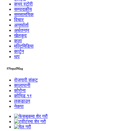
कभर स्टोरी
सम्पादकीय
समसामयिक
विचार
अन्तर्वार्ता
अर्थतन्त्र
खेलकुद
कला
मल्टिमिडिया
कार्टुन
थप
#NepalMag
रोजगारी संकट
कालापानी
कोरोना
कोभिड १९
लकडाउन
नेकपा