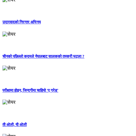
उदारवादको निरन्तर अभिनय
चीनको पछिल्लो कदमले नेपालबाट सालकको तस्करी घट्ला ?
परीक्षामा होइन, जिन्दगीमा चाहियो ‘ए ग्रेड’
ती ओली, यी ओली