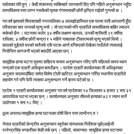
पार्वताका
पति
हुन्
।
केही
शंकास्पद
व्यक्तिबारे
जानकारी
दिए
पनि
गहिरो
अनुसन्धान
नहुँदा
वास्तविकता
पत्ता
लाग्न
नसकेको
मृतक
गंगामायाकी
छोरी
इन्दिरा
राईको
गुनासो
छ
।
गत
वर्ष
झापाको
शिवसताक्षी
नगरपालिका
-
७
लालझोडास्थित
एक
घरमा
राती
आगलागी
हुँदा
परिवारका
चार
जनाको
मृत्यु
भयो
।
यो
घटनाको
पनि
प्रहरीले
वास्तविकता
बाहिर
ल्याउन
सकेको
छैन
।
घटनामा
जलेर
३४
वर्षीय
लक्ष्मण
खनाल
,
उनकी
श्रीमती
२९
वर्षीया
राधिका
,
४
वर्षीया
छोरी
चन्द्रा
र
५
महिने
नाबालक
टीकारामको
मृत्यु
भएको
थियो
।
काठको
दुईतले
घरको
चारैतर्फ
एकै
पटक
आगो
दन्किएको
देखेका
गाउँलेले
त्यसलाई
नियोजित
आगजनी
भएको
बताउँदै
आएका
छन्
।
सामूहिक
हत्या
घटना
सुरुमा
सक्रिय
रूपमा
अनुसन्धान
गरिए
पनि
पछिल्लो
समय
ध्यान
नगएको
एक
प्रहरी
अधिकृत
बताउँछन्
।
प्रदेश
प्रहरी
कार्यालयका
ती
अधिकृतका
अनुसार
काठमाडौँबाट
समेत
विशेष
टोली
खटिएर
अनुसन्धान
गरिँदा
स्थानीय
प्रहरीले
सहयोग
गरे
पनि
फेरि
त्यसमा
अनुसन्धान
गर्ने
क्रम
घटेको
छ
।
प्रदेश
१
प्रहरी
कार्यालयका
अनुसार
गत
वर्ष
प्रदेशका
१४
जिल्लामा
४
हजार
२
सय
३१
आपराधिक
घटना
भएका
छन्
।
कार्यालयका
अनुसार
तीमध्ये
हत्याका
७२
र
ज्यान
मार्ने
उद्योगका
१
सय
१८
थिए
।
ठूला
अपराध
/
सामूहिक
हत्या
घटनाका
दोषी
किन
पत्ता
लाग्दैनन्
त
?
नेपाल
प्रहरीको
केन्द्रीय
अनुसन्धान
ब्युरोका
संस्थापक
निर्देशक
पूर्वएआईजी
राजेन्द्रसिंह
भण्डारीका
केही
तर्क
छन्
।
पहिलो
,
सामान्यतः
सामूहिक
हत्या
घटनामा