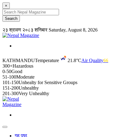
×
२३ श्रावण २०८३ शनिबार
Saturday, August 8, 2026
KATHMANDU
Temperature
21.8°C
Air Quality
66
300+
Hazardous
0-50
Good
51-100
Moderate
101-150
Unhealty for Sensitive Groups
151-200
Unhealthy
201-300
Very Unhealthy
गृह पृष्ठ