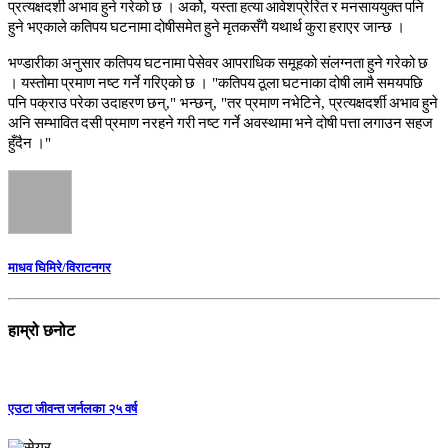
प्रत्यक्षदर्शी
अभाव
हुने
गरेको
छ
।
अर्को
,
यस्ता
हत्या
आवेशप्रेरित
र
मनसाययुक्त
पनि
हुने
भएकाले
कतिपय
घटनामा
दोषीसमेत
हुने
मृतकसँगै
यथार्थ
कुरा
हराएर
जान्छ
।
भण्डारीका
अनुसार
कतिपय
घटनामा
पेसेवर
आपराधिक
समूहको
संलग्नता
हुने
गरेको
छ
।
यस्तोमा
प्रमाण
नष्ट
गर्ने
गरिएको
छ
।
"
कतिपय
ठूला
घटनाका
दोषी
लामै
समयपछि
पनि
पक्राउ
परेका
उदाहरण
छन्
,"
भन्छन्
, "
तर
प्रमाण
नभेटिने
,
प्रत्यक्षदर्शी
अभाव
हुने
अनि
सम्भावित
दसी
प्रमाण
नरहने
गरी
नष्ट
गर्ने
अवस्थामा
भने
दोषी
पत्ता
लगाउन
सहज
हुँदैन
।
"
माधव घिमिरे/विराटनगर
हाम्रो छनोट
एउटा जीवन्त जर्नलका २५ वर्ष