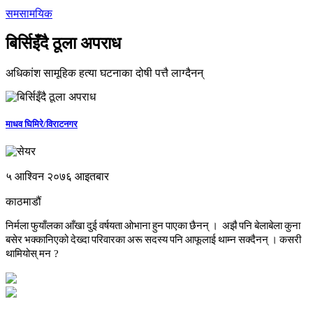
समसामयिक
बिर्सिइँदै ठूला अपराध
अधिकांश सामूहिक हत्या घटनाका दोषी पत्तै लाग्दैनन्
माधव घिमिरे/विराटनगर
५ आश्विन २०७६ आइतबार
काठमाडौं
निर्मला
फुयाँलका
आँखा
दुई
वर्षयता
ओभाना
हुन
पाएका
छैनन्
।
अझै
पनि
बेलाबेला
कुना
बसेर
भक्कानिएको
देख्दा
परिवारका
अरू
सदस्य
पनि
आफूलाई
थाम्न
सक्दैनन्
।
कसरी
थामियोस्
मन
?