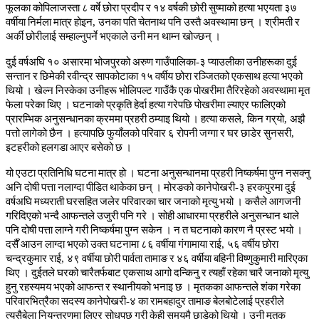
फूलका
कोपिलाजस्ता
८
वर्षे
छोरा
प्रदीप
र
१४
वर्षकी
छोरी
सुष्माको
हत्या
भएयता
३७
वर्षीया
निर्मला
मात्र
होइन
,
उनका
पति
चेतनाथ
पनि
उस्तै
अवस्थामा
छन्
।
श्रीमती
र
अर्की
छोरीलाई
सम्हाल्नुपर्ने
भएकाले
उनी
मन
थाम्न
खोज्छन्
।
दुई
वर्षअघि
१०
असारमा
भोजपुरको
अरुण
गाउँपालिका
-
३
प्याउलीका
उनीहरूका
दुई
सन्तान
र
छिमेकी
रवीन्द्र
सापकोटाका
१५
वर्षीय
छोरा
रञ्जितको
एकसाथ
हत्या
भएको
थियो
।
खेल्न
निस्केका
उनीहरू
भोलिपल्ट
गाउँकै
एक
पोखरीमा
तैरिरहेको
अवस्थामा
मृत
फेला
परेका
थिए
।
घटनाको
प्रकृति
हेर्दा
हत्या
गरेपछि
पोखरीमा
ल्याएर
फालिएको
प्रारम्भिक
अनुसन्धानका
क्रममा
प्रहरी
ठम्याइ
थियो
।
हत्या
कसले
,
किन
गर्
यो
,
अझै
पत्तो
लागेको
छैन
।
हत्यापछि
फुयाँलको
परिवार
६
रोपनी
जग्गा
र
घर
छाडेर
सुनसरी
,
इटहरीको
हलगडा
आएर
बसेको
छ
।
यो
एउटा
प्रतिनिधि
घटना
मात्र
हो
।
घटना
अनुसन्धानमा
प्रहरी
निष्कर्षमा
पुग्न
नसक्नु
अनि
दोषी
पत्ता
नलाग्दा
पीडित
थाकेका
छन्
।
मोरङको
कानेपोखरी
-
३
हरकपुरमा
दुई
वर्षअघि
मध्यराती
घरसहित
जलेर
परिवारका
चार
जनाको
मृत्यु
भयो
।
कसैले
आगजनी
गरिदिएको
भन्दै
आफन्तले
उजुरी
पनि
गरे
।
सोही
आधारमा
प्रहरीले
अनुसन्धान
थाले
पनि
दोषी
पत्ता
लाग्ने
गरी
निष्कर्षमा
पुग्न
सकेन
।
न
त
घटनाको
कारण
नै
प्रस्ट
भयो
।
दसैँ
आउन
लाग्दा
भएको
उक्त
घटनामा
८६
वर्षीया
गंगामाया
राई
,
५६
वर्षीय
छोरा
चन्द्रकुमार
राई
,
४९
वर्षीया
छोरी
पार्वता
तामाङ
र
४६
वर्षीया
बहिनी
विष्णुकुमारी
मारिएका
थिए
।
दुईतले
घरको
चारैतर्फबाट
एकसाथ
आगो
दन्किनु
र
त्यहाँ
रहेका
चारै
जनाको
मृत्यु
हुनु
रहस्यमय
भएको
आफन्त
र
स्थानीयको
भनाइ
छ
।
मृतकका
आफन्तले
शंका
गरेका
परिवारभित्रैका
सदस्य
कानेपोखरी
-
४
का
रामबहादुर
तामाङ
बेलबोटेलाई
प्रहरीले
त्यसैबेला
नियन्त्रणमा
लिएर
सोधपुछ
गरी
केही
समयमै
छाडेको
थियो
।
उनी
मृतक