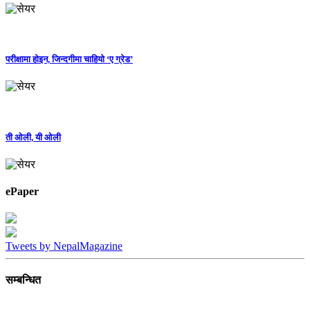
परीक्षामा होइन, जिन्दगीमा चाहियो ‘ए ग्रेड’
ती ओली, यी ओली
ePaper
Tweets by NepalMagazine
सम्बन्धित