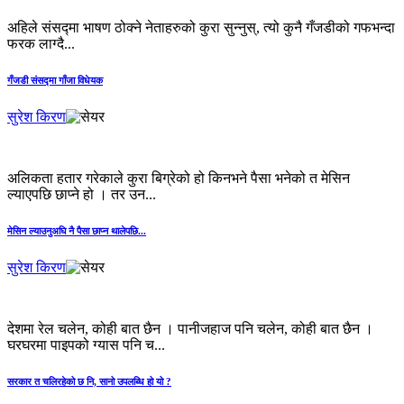
अहिले संसद्‍मा भाषण ठोक्‍ने नेताहरुको कुरा सुन्‍नुस्, त्यो कुनै गँजडीको गफभन्दा
फरक लाग्दै...
गँजडी संसद्‍मा गाँजा विधेयक
सुरेश किरण
अलिकता हतार गरेकाले कुरा बिग्रेको हो किनभने पैसा भनेको त मेसिन
ल्याएपछि छाप्‍ने हो । तर उन...
मेसिन ल्याउनुअघि नै पैसा छाप्‍न थालेपछि...
सुरेश किरण
देशमा रेल चलेन, कोही बात छैन । पानीजहाज पनि चलेन, कोही बात छैन ।
घरघरमा पाइपको ग्यास पनि च...
सरकार त चलिरहेको छ नि, सानो उपलब्धि हो यो ?