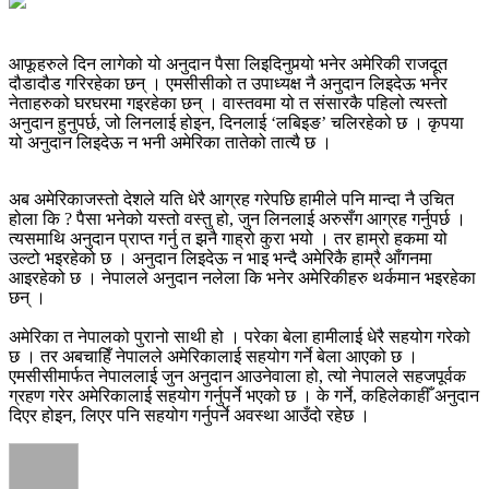
आफूहरुले दिन लागेको यो अनुदान पैसा लिइदिनुपर्‍यो भनेर अमेरिकी राजदूत
दौडादौड गरिरहेका छन् । एमसीसीको त उपाध्यक्ष नै अनुदान लिइदेऊ भनेर
नेताहरुको घरघरमा गइरहेका छन् । वास्तवमा यो त संसारकै पहिलो त्यस्तो
अनुदान हुनुपर्छ, जो लिनलाई होइन, दिनलाई ‘लबिइङ’ चलिरहेको छ । कृपया
यो अनुदान लिइदेऊ न भनी अमेरिका तातेको तात्यै छ ।
अब अमेरिकाजस्तो देशले यति धेरै आग्रह गरेपछि हामीले पनि मान्दा नै उचित
होला कि ? पैसा भनेको यस्तो वस्तु हो, जुन लिनलाई अरुसँग आग्रह गर्नुपर्छ ।
त्यसमाथि अनुदान प्राप्त गर्नु त झनै गाह्रो कुरा भयो । तर हाम्रो हकमा यो
उल्टो भइरहेको छ । अनुदान लिइदेऊ न भाइ भन्दै अमेरिकै हाम्रै आँगनमा
आइरहेको छ । नेपालले अनुदान नलेला कि भनेर अमेरिकीहरु थर्कमान भइरहेका
छन् ।
अमेरिका त नेपालको पुरानो साथी हो । परेका बेला हामीलाई धेरै सहयोग गरेको
छ । तर अबचाहिँ नेपालले अमेरिकालाई सहयोग गर्ने बेला आएको छ ।
एमसीसीमार्फत नेपाललाई जुन अनुदान आउनेवाला हो, त्यो नेपालले सहजपूर्वक
ग्रहण गरेर अमेरिकालाई सहयोग गर्नुपर्ने भएको छ । के गर्ने, कहिलेकाहीँ अनुदान
दिएर होइन, लिएर पनि सहयोग गर्नुपर्ने अवस्था आउँदो रहेछ ।