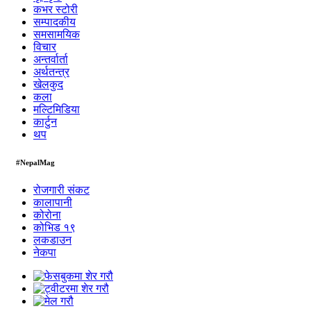
कभर स्टोरी
सम्पादकीय
समसामयिक
विचार
अन्तर्वार्ता
अर्थतन्त्र
खेलकुद
कला
मल्टिमिडिया
कार्टुन
थप
#NepalMag
रोजगारी संकट
कालापानी
कोरोना
कोभिड १९
लकडाउन
नेकपा