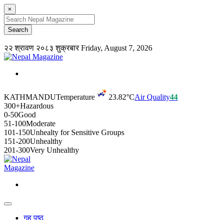
×
२२ श्रावण २०८३ शुक्रबार
Friday, August 7, 2026
KATHMANDU
Temperature
23.82°C
Air Quality
44
300+
Hazardous
0-50
Good
51-100
Moderate
101-150
Unhealty for Sensitive Groups
151-200
Unhealthy
201-300
Very Unhealthy
गृह पृष्ठ