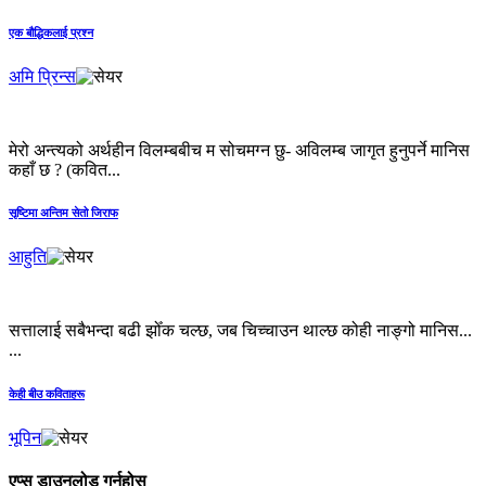
एक बौद्धिकलाई प्रश्न
अमि प्रिन्स
मेरो अन्त्यको अर्थहीन विलम्बबीच म सोचमग्न छु- अविलम्ब जागृत हुनुपर्ने मानिस
कहाँ छ ? (कवित...
सृष्टिमा अन्तिम सेतो जिराफ
आहुति
सत्तालाई सबैभन्दा बढी झोँक चल्छ, जब चिच्चाउन थाल्छ कोही नाङ्गो मानिस...
...
केही बीउ कविताहरू
भूपिन
एप्स डाउनलोड गर्नुहोस्