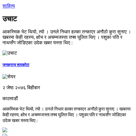
साहित्य
उचाट
आकस्मिक भेट थियो, त्यो । उनले निधार हल्का तन्काएर अनौठो कुरा सुनाए ।
खबरमा केही रहस्य, क्षोभ र अचम्मजस्ता तफ्व घुलित थिए । पशुका पति र
नाथसँग जोडिएका उदेक खबर यस्ता थिए :
जनकराज सापकोटा
२ जेष्ठ २०७६ बिहीबार
काठमाडौं
आकस्मिक
भेट
थियो
त्यो
।
उनले
निधार
हल्का
तन्काएर
अनौठो
कुरा
सुनाए
।
खबरमा
,
केही
रहस्य
क्षोभ
र
अचम्मजस्ता
तफ्व
घुलित
थिए
।
पशुका
पति
र
नाथसँग
जोडिएका
,
उदेक
खबर
यस्ता
थिए
: