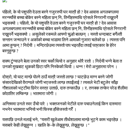
पहिलो
के
यो
पशुपति
देउता
बस्ने
गजुररुपी
घर
मात्रै
हो
देव
आवास
अगलबगलमा
,
?
मरन्च्याँसे
बच्चा
बोकेर
बस्ने
महिला
छन्
नि
तिनीहरुमाथि
प्रेसले
निगरानी
राख्नुपर्ने
,
भइसक्यो
।
पहिलो
के
यो
पशुपति
देउता
बस्ने
गजुररुपी
घर
मात्रै
हो
देव
आवास
,
?
अगलबगलमा
मरन्च्याँसे
बच्चा
बोकेर
बस्ने
महिला
छन्
नि
तिनीहरुमाथि
प्रेसले
निगरानी
,
राख्नुपर्ने
भइसक्यो
।
असुलेको
रकमले
आफ्नो
चुल्हो
बाल्छन्
।
यस्तो
धन्दाबाट
बर्गेल्ती
सन्तान
जन्माउने
र
अर्काको
बच्चा
भाडामा
लिने
आमाको
गुजारा
चलेको
छ
।
त्यस्ता
पनि
आमा
हुन्छन्
निर्दयी
।
मन्दिरछेउमा
त्यस्तो
पाप
भइरहँदा
तपाईं
पत्रकार
के
हेरेर
?
बस्नुहुन्छ
?
वाक्य
टुंग्याउने
बेला
उनको
स्वर
चर्को
थियो
र
अनुहार
थोरै
रातो
।
निर्दयी
भन्ने
बेला
त
उनको
मुखबाट
थुकको
छिटा
पनि
निस्केको
थियो
।
धन्न
मेरो
अनुहारमा
परेन
।
!
दोस्रो
यो
घाट
मान्छे
पोल्ने
ठाउँ
मात्रै
जस्तो
लाग्छ
घाटछेउ
माग्न
बस्ने
जोगी
,
?
संसारदेखिको
वैराग्यले
जोगी
भएजस्तो
लाग्छ
तपाईंलाई
त्यसले
भेटी
बटुलेर
साँझ
?
गौशालाको
भट्टीमा
छिरेर
वस्त्र
उतार्छ
दारु
तन्काउँछ
।
र
तनक्क
तन्केर
परेड
शैलीमा
,
,
कोठातिर
लम्किन्छ
।
भातमारा
जोगी
।
अन्तिममा
उनले
स्वर
उँचो
पारे
।
भक्तजनको
भेटीले
दारु
पचाउनेलाई
किन
दारुमारा
नभनेर
भातमारा
भनियो
भनी
फिस्स
हाँसेजस्तो
गरेँ
।
यसपछि
उनले
मलाई
भने
यसरी
खुलेआम
तीर्थशालामा
मान्छे
भुट्ने
काम
भइरहेछ
।
, “
यसबारे
केही
लेख्नुहुन्न
।
खालि
के
के
लेख्नुहुन्छ
लेख्नुहुन्छ
।
–
,
”