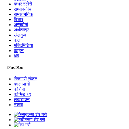
कभर स्टोरी
सम्पादकीय
समसामयिक
विचार
अन्तर्वार्ता
अर्थतन्त्र
खेलकुद
कला
मल्टिमिडिया
कार्टुन
थप
#NepalMag
रोजगारी संकट
कालापानी
कोरोना
कोभिड १९
लकडाउन
नेकपा