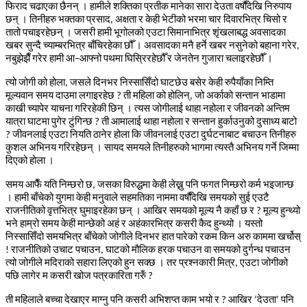
फिराद
चढाएका
छैनन्
।
हामीले
शक्तिका
प्रतीक
मानेका
सारा
देउता
वर्षौंदेखि
निरुपाय
छन्
।
तिनीहरु
भक्तका
प्रसाद
अक्षता
र
केही
भेटीको
भरमा
चार
दिवारभित्र
चिसो
र
,
तातो
पचाइरहेछन्
।
जसरी
हामी
भूगोलको
एउटा
सिमानाभित्र
शृंखलाबद्ध
अवसादका
खबर
सुन्दै
च्याम्बरभित्र
बाँचिरहेका
छौँ
।
अवसादका
मनै
हर्ने
खबर
नसुनेको
बहाना
गरेर
,
नबुझेझैँ
गरेर
हामी
आ
आफ्नो
पथमा
घिस्रिरहेछौँ
र
जेनतेन
गुजारा
चलाइरहेछौँ
।
–
त्यो
जोगी
को
होला
जसले
दिनभर
निस्सासिँदो
घाटछेउ
बसेर
केही
रुपैयाँका
निम्ति
,
मूल्यवान
समय
दाउमा
लगाइरहेछ
ती
महिला
को
होलिन्
जो
अर्काको
सन्तान
भाडामा
?
,
काखी
च्यापेर
याचना
गरिरहेकी
छिन्
।
त्यस
जोगीलाई
थाहा
नहोला
र
जीवनको
अन्तिम
यात्रा
घाटमा
पुगेर
टुंगिन्छ
ती
आमालाई
थाहा
नहोला
र
सन्तान
हुर्काउनुको
दुसाध्य
बाटो
?
जीवनलाई
एउटा
नियति
ठानेर
होला
कि
जीवनलाई
एउटा
दुर्घटनाबाट
बचाउन
तिनीहरु
?
कुशल
अभिनय
गरिरहेछन्
।
सायद
समयले
तिनीहरुको
भागमा
त्यस्तै
अभिनय
गर्ने
जिम्मा
दिएको
होला
।
समय
आफैँ
यति
निम्छरो
छ
जसका
विरुद्धमा
केही
लेख्नु
पनि
फगत
निम्छरो
कर्म
भइजान्छ
,
।
हामी
बाँचेको
युगमा
केही
मनुवाले
सहमतिका
नाममा
वर्षौंदेखि
समयको
सुई
एउटै
राजनीतिको
वृत्तभित्र
घुमाइरहेका
छन्
।
आखिर
समयको
मूल्य
नै
कहाँ
छ
र
मूल्य
हुन्थ्यो
?
भने
हाम्रो
समय
केही
मान्छेको
अहं
र
अहंकारभित्र
कसरी
कैद
हुन्थ्यो
।
यस्तो
निस्सासिँदो
समयभित्र
बाँचेको
जोगीले
दिनभर
हात
पारेको
रकम
किन
अरु
काममा
खर्चोस्
राजनीतिको
उचाट
पचाउन
घाटको
मौलिक
हरक
पचाउन
वा
समयको
दुर्गन्ध
पचाउन
!
,
त्यो
जोगीले
मदिराको
सहारा
लिएको
हुन
सक्छ
।
तर
प्रश्नकारी
मित्र
एउटा
जोगीको
,
पछि
लागेर
म
कसरी
खोज
पत्रकारिता
गरुँ
?
ती
महिलाले
बच्चा
देखाएर
माग्नु
पनि
कसरी
अभिशप्त
काम
भयो
र
आखिर
देउता
पनि
?
‘
’