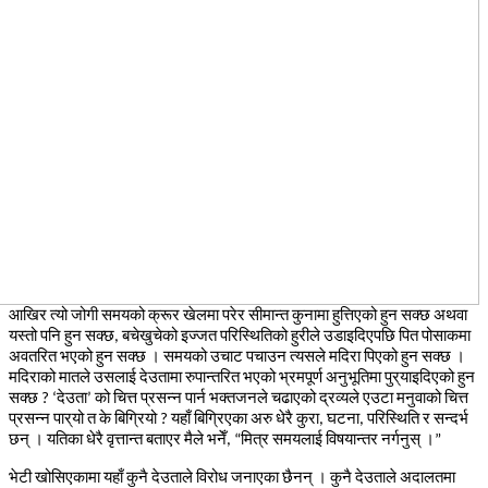
आखिर
त्यो
जोगी
समयको
क्रूर
खेलमा
परेर
सीमान्त
कुनामा
हुत्तिएको
हुन
सक्छ
अथवा
यस्तो
पनि
हुन
सक्छ
बचेखुचेको
इज्जत
परिस्थितिको
हुरीले
उडाइदिएपछि
पित
पोसाकमा
,
अवतरित
भएको
हुन
सक्छ
।
समयको
उचाट
पचाउन
त्यसले
मदिरा
पिएको
हुन
सक्छ
।
मदिराको
मातले
उसलाई
देउतामा
रुपान्तरित
भएको
भ्रमपूर्ण
अनुभूतिमा
पुर्
याइदिएको
हुन
सक्छ
देउता
को
चित्त
प्रसन्न
पार्न
भक्तजनले
चढाएको
द्रव्यले
एउटा
मनुवाको
चित्त
? ‘
’
प्रसन्न
पार्
यो
त
के
बिग्रियो
यहाँ
बिग्रिएका
अरु
धेरै
कुरा
घटना
परिस्थिति
र
सन्दर्भ
?
,
,
छन्
।
यतिका
धेरै
वृत्तान्त
बताएर
मैले
भनेँ
मित्र
समयलाई
विषयान्तर
नर्गनुस्
।
, “
”
भेटी
खोसिएकामा
यहाँ
कुनै
देउताले
विरोध
जनाएका
छैनन्
।
कुनै
देउताले
अदालतमा