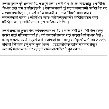
उनका
कुरा
न
पूरै
असत्य
थिए
न
त
पूरै
सत्य
।
सही
हो
म
के
के
लेखिरहेछु
।
वर्षौंदेखि
,
‘
–
’
के
के
लेख्ने
काम
त
चलिरहेछ
नि
।
देवशालाका
ती
दुई
घटना
जम्माजम्मी
अनौठा
थिए
तर
‘
–
’
आश्चर्यलाग्दा
थिएनन्
।
यहाँ
अनेक
भेषधारी
छन्
राजनीतिको
नाममा
होस्
वा
,
समाजसेवाको
नाममा
।
जो
विधि
र
व्यवस्थाको
केन्द्रमा
बसेर
वर्षौंदेखि
दोहन
मात्रै
गरिरहेका
छन्
।
त्यसैले
उनका
कुरा
अनौठा
मात्रै
थिए
।
उनले
सुनाएका
कुरामा
केही
उदेकलाग्दा
तथ्य
थिए
।
उक्त
जोगी
उर्फ
भोगी
किन
वस्त्र
उतारेर
मात्रै
मदिरापान
गर्दो
हो
त्यो
वस्त्रको
इज्जत
राख्ने
काइदा
थियो
वा
अरु
केही
?
?
मलाई
खसखस
पर्
यो
।
प्रत्येक
दिन
जोगीको
भेषमा
माग्नु
र
साँझ
त्यो
अभिनयबाट
उत्रेर
भोगीको
हैसियतमा
झर्नु
सानो
कुरा
थिएन
।
एउटा
जोगीबारे
खोजी
समाचार
लेख्नु
र
त्यसलाई
मनोरन्जन
मानेर
पढ्नुको
सार्थकता
आखिर
के
हुन
सक्ला
?