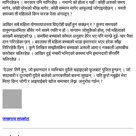
मागिरहेछन्
।
सरकार
पनि
मागिरहेछ
।
नमाग्ने
को
होला
र
यहाँ
कोही
अरुको
समय
!
मागेर
कोही
प्रेमको
भीख
मागेर
कोही
सम्मान
मागेर
आफूलाई
जोगाइरहेछन्
।
यस्तो
,
,
समयमा
ती
महिलाले
किन
फरक
पेसा
अंगालून्
?
आखिर
सबै
महिला
योगमायाजस्ता
विद्रोही
कहाँ
हुन
सक्छन्
र
कुरुप
समयको
?
वायुमण्डलभित्र
बाँचेर
गर्न
सक्ने
त्यति
न
हो
।
सन्तान
जोसुकैको
होस्
त्यो
महिलाको
,
काखमै
बसाइएको
छ
।
कम्तीमा
बच्चाको
कोमल
अनुहार
हेरेर
भए
पनि
मान्छे
दुई
चार
पैसा
–
दान
गरिरहेका
छन्
।
बदलामा
ती
महिला
बच्चाको
भाडा
इमानदार
भएर
हरेक
साँझ
तिरिरहेकै
छिन्
।
कुनै
लिखित
सम्झौताबिना
बच्चाको
असली
आमा
र
नक्कली
आमाबीच
कारोबार
चलिरहेछ
।
आखिर
दुई
नम्बरी
भनिएको
काममा
पनि
इमानदारी
सँगसँगै
चलिरहेछ
।
देउता
तिनै
हुन्
जो
इमानदार
र
व्यभिचार
दुवैले
चढाइएको
फूलबाट
पुजित
हुन्छन्
।
जो
‘
’
,
सदाचारी
र
दूराचारी
दुवैले
बालेको
अगरबत्तीको
बास्ना
सुघ्छन्
।
यति
कुरो
नबुझेर
मेरा
मित्र
किन
जोगी
र
आइमाईबारे
खोज
समाचार
लेख्न
अनुरोध
गर्छन्
?
जनकराज सापकोटा