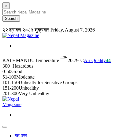
×
२२ श्रावण २०८३ शुक्रबार
Friday, August 7, 2026
KATHMANDU
Temperature
20.79°C
Air Quality
44
300+
Hazardous
0-50
Good
51-100
Moderate
101-150
Unhealty for Sensitive Groups
151-200
Unhealthy
201-300
Very Unhealthy
गृह पृष्ठ