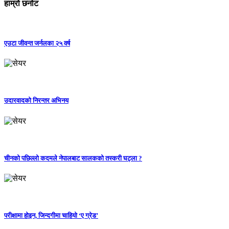
हाम्रो छनोट
एउटा जीवन्त जर्नलका २५ वर्ष
उदारवादको निरन्तर अभिनय
चीनको पछिल्लो कदमले नेपालबाट सालकको तस्करी घट्ला ?
परीक्षामा होइन, जिन्दगीमा चाहियो ‘ए ग्रेड’