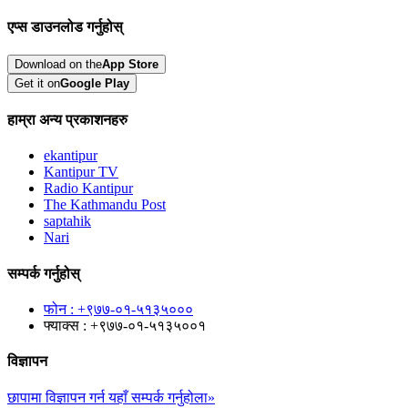
एप्स डाउनलोड गर्नुहोस्
Download on the
App Store
Get it on
Google Play
हाम्रा अन्य प्रकाशनहरु
ekantipur
Kantipur TV
Radio Kantipur
The Kathmandu Post
saptahik
Nari
सम्पर्क गर्नुहोस्
फोन : +९७७-०१-५१३५०००
फ्याक्स : +९७७-०१-५१३५००१
विज्ञापन
छापामा विज्ञापन गर्न यहाँ सम्पर्क गर्नुहोला»