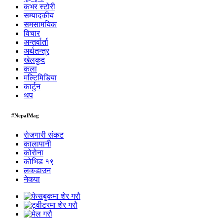
कभर स्टोरी
सम्पादकीय
समसामयिक
विचार
अन्तर्वार्ता
अर्थतन्त्र
खेलकुद
कला
मल्टिमिडिया
कार्टुन
थप
#NepalMag
रोजगारी संकट
कालापानी
कोरोना
कोभिड १९
लकडाउन
नेकपा