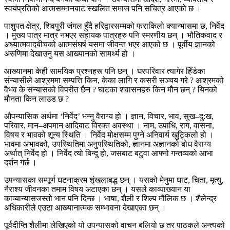
स्वयंप्रतिको आत्मसम्मानबाट स्खलित समाज पनि सचित्र आएको छ ।
पाशुपत क्षेत्र, शिवपुरी जंगल हुँदै हरिद्वारसम्मको फराकिलो क्यान्भासमा छ, निर्वेद
। मुख्य पात्र मात्र नभएर सहायक पात्रहरु पनि स्मरणीय छन् । भौतिकवाद र
अध्यात्मवादबीचको आत्मसंघर्ष यसमा जीवन्त भएर आएको छ । पूर्वीय ज्ञानको
अरुणिमा देखाउनु यस आख्यानको सामर्थ्‍य हो ।
आख्यानमा केही सामयिक प्रश्नहरू पनि छन् । घरपरिवार त्यागेर हिँडेका
संन्यासीले आश्रममा सम्पत्ति किन, केका लागि र कसरी सञ्चय गरे ? आश्रमको
वैभव के संन्यासको विपरीत छैन ? घाटका शवासनहरु किन मौन छन् ? यिनको
मौनता किन लाउड छ ?
औपन्यासिक अर्थमा ‘निर्वेद’ भन्नु वैराग्य हो । ज्ञान, विचार, भाव, सुख–दु:ख,
परिवार, मान–अपमान आदिबाट विरक्त अवस्था । नाम, उपाधि, राग, वासना,
विषय र भावको शून्य स्थिति । निर्वेद मोक्षसम्म पुग्ने अनिवार्य खुट्किलो हो ।
भावमा अभावको, उपस्थितिमा अनुपस्थितिको, ज्ञानमा अज्ञानको बोध वैराग्य
अर्थात् निर्वेद हो । निर्वेद त्यो बिन्दु हो, जसबाट बटुवा आफ्नो गन्तव्यको आभा
दर्शन गर्छ ।
उपन्यासका सम्पूर्ण घटनाक्रम शृंखलाबद्ध छन् । यसको मेनुमा घाट, चिता, मृत्यु,
नैराश्य जीवनका तमाम विषय अटाएका छन् । यसले काव्याख्यान या
काव्यान्यासजस्तो भान पनि दिन्छ । भाषा, शैली र शिल्प मौलिक छ । शैलेन्द्र
अधिकारीले एउटा आख्यानात्मक सम्भावना देखाएका छन् ।
पूर्वदीप्ति शैलीमा लेखिएको यो उपन्यासको वाचन बलियो छ तर पाठकले अन्त्यको