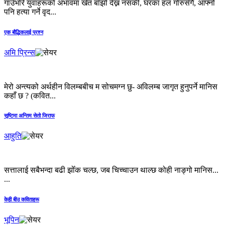
गाउँभरि युवाहरूको अभावमा खेत बाँझो देख्न नसकी, घरका हल गोरुसँगै, आफ्नो
पनि हत्या गर्ने वृद...
एक बौद्धिकलाई प्रश्न
अमि प्रिन्स
मेरो अन्त्यको अर्थहीन विलम्बबीच म सोचमग्न छु- अविलम्ब जागृत हुनुपर्ने मानिस
कहाँ छ ? (कवित...
सृष्टिमा अन्तिम सेतो जिराफ
आहुति
सत्तालाई सबैभन्दा बढी झोँक चल्छ, जब चिच्चाउन थाल्छ कोही नाङ्गो मानिस...
...
केही बीउ कविताहरू
भूपिन