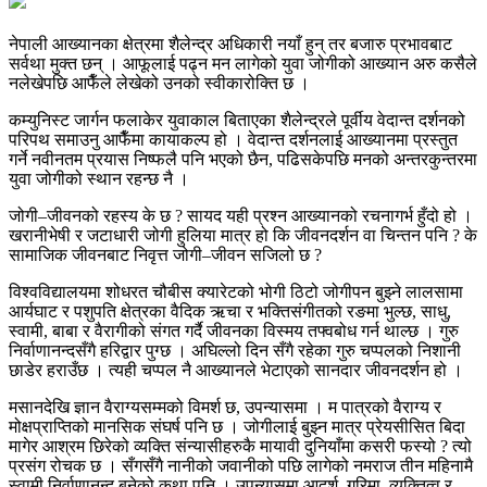
नेपाली आख्यानका क्षेत्रमा शैलेन्द्र अधिकारी नयाँ हुन् तर बजारु प्रभावबाट
सर्वथा मुक्त छन् । आफूलाई पढ्न मन लागेको युवा जोगीको आख्यान अरु कसैले
नलेखेपछि आफैँले लेखेको उनको स्वीकारोक्ति छ ।
कम्युनिस्ट जार्गन फलाकेर युवाकाल बिताएका शैलेन्द्रले पूर्वीय वेदान्त दर्शनको
परिपथ समाउनु आफैँमा कायाकल्प हो । वेदान्त दर्शनलाई आख्यानमा प्रस्तुत
गर्ने नवीनतम प्रयास निष्फलै पनि भएको छैन, पढिसकेपछि मनको अन्तरकुन्तरमा
युवा जोगीको स्थान रहन्छ नै ।
जोगी–जीवनको रहस्य के छ ? सायद यही प्रश्न आख्यानको रचनागर्भ हुँदो हो ।
खरानीभेषी र जटाधारी जोगी हुलिया मात्र हो कि जीवनदर्शन वा चिन्तन पनि ? के
सामाजिक जीवनबाट निवृत्त जोगी–जीवन सजिलो छ ?
विश्वविद्यालयमा शोधरत चौबीस क्यारेटको भोगी ठिटो जोगीपन बुझ्ने लालसामा
आर्यघाट र पशुपति क्षेत्रका वैदिक ऋचा र भक्तिसंगीतको रङमा भुल्छ, साधु,
स्वामी, बाबा र वैरागीको संगत गर्दै जीवनका विस्मय तफ्वबोध गर्न थाल्छ । गुरु
निर्वाणानन्दसँगै हरिद्वार पुग्छ । अघिल्लो दिन सँगै रहेका गुरु चप्पलको निशानी
छाडेर हराउँछ । त्यही चप्पल नै आख्यानले भेटाएको सानदार जीवनदर्शन हो ।
मसानदेखि ज्ञान वैराग्यसम्मको विमर्श छ, उपन्यासमा । म पात्रको वैराग्य र
मोक्षप्राप्तिको मानसिक संघर्ष पनि छ । जोगीलाई बुझ्न मात्र प्रेयसीसित बिदा
मागेर आश्रम छिरेको व्यक्ति संन्यासीहरुकै मायावी दुनियाँमा कसरी फस्यो ? त्यो
प्रसंग रोचक छ । सँगसँगै नानीको जवानीको पछि लागेको नमराज तीन महिनामै
स्वामी निर्वाणानन्द बनेको कथा पनि । उपन्यासमा आदर्श, गरिमा, व्यक्तित्व र