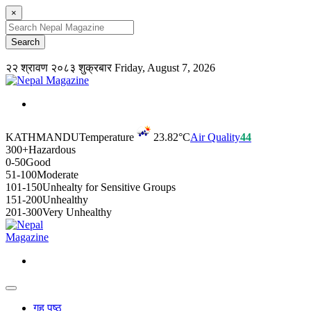
×
२२ श्रावण २०८३ शुक्रबार
Friday, August 7, 2026
KATHMANDU
Temperature
23.82°C
Air Quality
44
300+
Hazardous
0-50
Good
51-100
Moderate
101-150
Unhealty for Sensitive Groups
151-200
Unhealthy
201-300
Very Unhealthy
गृह पृष्ठ