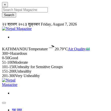
×
२२ श्रावण २०८३ शुक्रबार
Friday, August 7, 2026
KATHMANDU
Temperature
20.79°C
Air Quality
44
300+
Hazardous
0-50
Good
51-100
Moderate
101-150
Unhealty for Sensitive Groups
151-200
Unhealthy
201-300
Very Unhealthy
गृह पृष्ठ