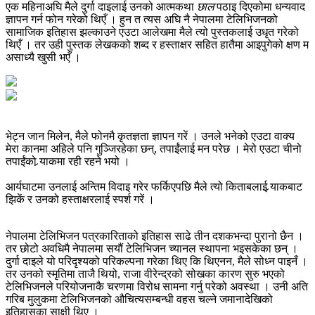
एक महिनाअघि मैले दुर्गा दाइलाई उनको आत्मकथा
छाल
पठाइ दिएकोमा धन्यवाद
ज्ञापन गर्न फोन गरेको थिएँ । हुन त त्यस अघि नै नेपालमा टेलिभिजनको
सामाजिक इतिहास झल्काउने एउटा आलेखमा मैले त्यो पुस्तकलाई उधृत गरेको
थिएँ । तर उही पुस्तक लेखकको शब्द र हस्ताक्षर सहित हातैमा आइपुगेको क्षण म
असाध्यै खुसी भएँ ।
भेट्न जान मिलेन, मैले फोनमै कृतज्ञता ज्ञापन गरें । उनले भनेको एउटा वाक्य
मेरा कानमा अहिले पनि गुञ्जिरहेका छन्, तपाईंलाई मन परेछ । मेरो एउटा चीनो
तपाईंको र्‍याकमा रही रहने भयो ।
आर्यघाटमा उनलाई अन्तिम विदाइ गरेर फर्किएपछि मैले त्यो किताबलाई र्‍याकबाट
झिकें र उनको हस्ताक्षरलाई स्पर्श गरें ।
नेपालमा टेलिभिजन पत्रकारिताको इतिहास साढे तीन दशकभन्दा पुरानो छैन ।
तर छोटो अवधिमै नेपालमा सयौं टेलिभिजन च्यानल स्थापना भइसकेका छन् ।
दुर्गा दाइले यो परिदृश्यको परिकल्पना गरेका थिए कि थिएनन, मैले सोध्‍न पाइनँ ।
तर उनको स्मृतिमा ताजै थियो, राजा वीरेन्द्रको सोखका कारण सुरु भएको
टेलिभिजनले परियोजनाकै चरणमा विरोध सामना गर्नु परेको अवस्था । उनी अति
गरिब मुलुकमा टेलिभिजनको औचित्यसम्बन्धी वहस चल्ने जमानादेखिको
इतिहासका साक्षी थिए ।