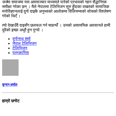
फर्म
मा समाजमा यस आमसञ्चार माध्यमले पारेको प्रभावको गहन सैद्धान्तिक
समीक्षा गरेका छन् । मैले नेपालमा टेलिभिजन सुरु हुँदाका वखतको सामाजिक
मनोविज्ञानलाई दुर्गा दाइकै अनुभवको आलोकमा विलियम्सको सोचको विश्लेषण
गरेको थिएँ ।
त्यो देखाउँदै दाइसँग छलफल गर्न चाहन्थेँ । उनको असामयिक अवसानले हामी
दुवैको इच्छा अधुरै हुन पुग्यो ।
दुर्गानाथ शर्मा
नेपाल टेलिभिजन
टेलिभिजन
पत्रकारिता
कुन्दन अर्याल
हाम्रो छनोट