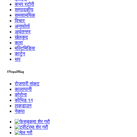
कभर स्टोरी
सम्पादकीय
समसामयिक
विचार
अन्तर्वार्ता
अर्थतन्त्र
खेलकुद
कला
मल्टिमिडिया
कार्टुन
थप
#NepalMag
रोजगारी संकट
कालापानी
कोरोना
कोभिड १९
लकडाउन
नेकपा