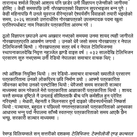
तारानाथ शर्माले दिएको आश्रय पनि छाडेर उनी विज्ञापन एजेन्सीको जागीरमा
होमिए । केही समयपछि उनी
गोरखापत्र
को विज्ञापन सुपरभाइजर बन्न पुगे ।
केही महिनापछि नै उनले युवराज वीरेन्द्रको ऐश्वर्यसँग विवाहको तयारी भइरहेको
समय, २०२६ सालको उत्तरार्धतिर गोरखापत्रको उपसम्पादक पदमा खुला
प्रतिस्पर्धाबाट नाम निकालेर पत्रकारिता आरम्भ गरे ।
ठूलो विज्ञापन छपाउने अन्य अखवार नभएको समयमा उनमा शायद त्यही जागीरले
गोरखापत्रप्रति आकर्षण जगायो । उनको धेरै जसो समय गोरखापत्र र नेपाल
टेलिभिजनमै बित्यो । गोरखापत्रमा सत्र वर्ष र नेपाल टेलिभिजनमा
स्थापनाकालदेखि निवृत्त नहुञ्जेल झण्डै वाइस वर्ष । ०३२ सालदेखि टेलिभिजन
प्रसारण सुरु नभएसम्म उनी रेडियो नेपालका समाचार वाचक थिए ।
त्यो आंशिक नियुक्ति थियो । तर रेडियो–समाचार वाचनको ख्यातीले प्रसारण
पत्रकारितामा उनको लोकप्रिय छवि निर्माण गर्‍यो । आफ्नो पत्रकारिता
जीवनका बारेमा उनको प्रष्टोक्ति थियो : धेरैजसो समय सरकारी सञ्चार
माध्यममा काम गरेकाले मेरो पत्रकारिता आज्ञाकारी पत्रकारिता थियो । शायद
यस्तै सम्यक दृष्टिले नै उनलाई सीमितताकै बीच पनि कर्मशील हुन प्रेरित
गरिरह्‍यो । मेधावी, मेहनती र मिलनसार दुर्गा दाइको जीवनपर्यन्तको निष्कर्श
थियो : पञ्चायत, बहुदल र पछिल्लो गणतन्त्रकालको पत्रकारिताको अनुभवका
आधारमा भन्‍नु पर्दा नेपालमा साँच्चै स्वतन्त्र पत्रकारिताको समय आएकै छैन
भन्छु, सरकारी सञ्चार माध्यममा ।
रेमण्ड विलियम्सले सन् सत्तरीको दशकमा
टेलिभिजन: टेक्नोलोजी एण्ड कल्चरल