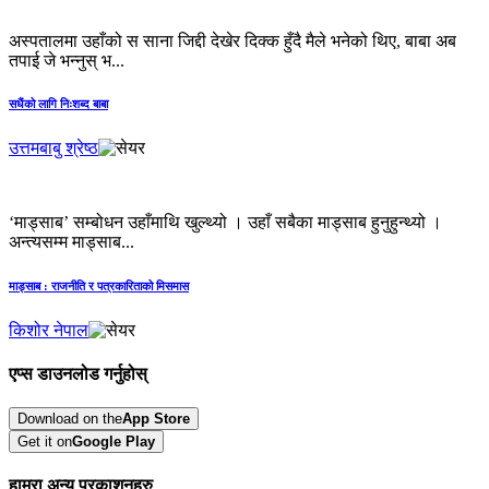
अस्पतालमा उहाँको स साना जिद्दी देखेर दिक्क हुँदै मैले भनेको थिए, बाबा अब
तपाई जे भन्नुस् भ...
सधैंको लागि निःशब्द बाबा
उत्तमबाबु श्रेष्ठ
‘माड्साब’ सम्बोधन उहाँमाथि खुल्थ्यो । उहाँ सबैका माड्साब हुनुहुन्थ्यो ।
अन्त्यसम्म माड्साब...
माड्साब : राजनीति र पत्रकारिताको मिसमास
किशोर नेपाल
एप्स डाउनलोड गर्नुहोस्
Download on the
App Store
Get it on
Google Play
हाम्रा अन्य प्रकाशनहरु