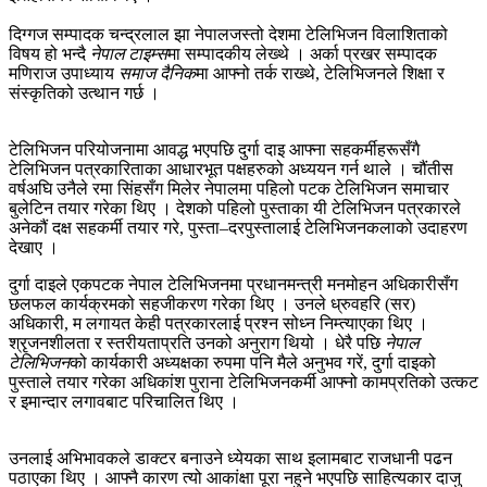
दिग्गज सम्पादक चन्द्रलाल झा नेपालजस्तो देशमा टेलिभिजन विलाशिताको
विषय हो भन्दै
नेपाल टाइम्स
मा सम्पादकीय लेख्थे । अर्का प्रखर सम्पादक
मणिराज उपाध्याय
समाज दैनिक
मा आफ्नो तर्क राख्थे, टेलिभिजनले शिक्षा र
संस्कृतिको उत्थान गर्छ ।
टेलिभिजन परियोजनामा आवद्ध भएपछि दुर्गा दाइ आफ्ना सहकर्मीहरूसँगै
टेलिभिजन पत्रकारिताका आधारभूत पक्षहरुको अध्ययन गर्न थाले । चौंतीस
वर्षअघि उनैले रमा सिंहसँग मिलेर नेपालमा पहिलो पटक टेलिभिजन समाचार
बुलेटिन तयार गरेका थिए । देशको पहिलो पुस्ताका यी टेलिभिजन पत्रकारले
अनेकौं दक्ष सहकर्मी तयार गरे, पुस्ता–दरपुस्तालाई टेलिभिजनकलाको उदाहरण
देखाए ।
दुर्गा दाइले एकपटक नेपाल टेलिभिजनमा प्रधानमन्त्री मनमोहन अधिकारीसँग
छलफल कार्यक्रमको सहजीकरण गरेका थिए । उनले ध्रुवहरि (सर)
अधिकारी, म लगायत केही पत्रकारलाई प्रश्न सोध्‍न निम्त्याएका थिए ।
श्रृजनशीलता र स्तरीयताप्रति उनको अनुराग थियो । धेरै पछि
नेपाल
टेलिभिजन
को कार्यकारी अध्यक्षका रुपमा पनि मैले अनुभव गरें, दुर्गा दाइको
पुस्ताले तयार गरेका अधिकांश पुराना टेलिभिजनकर्मी आफ्नो कामप्रतिको उत्कट
र इमान्दार लगावबाट परिचालित थिए ।
उनलाई अभिभावकले डाक्टर बनाउने ध्येयका साथ इलामबाट राजधानी पढन
पठाएका थिए । आफ्नै कारण त्यो आकांक्षा पूरा नहुने भएपछि साहित्यकार दाजु