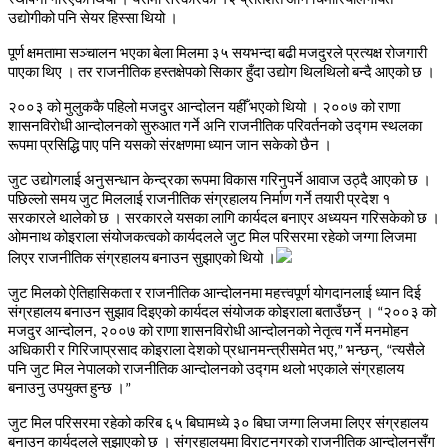
उद्योगीको
पनि
सेयर
हिस्सा
थियो
।
पूर्ण
क्षमतामा
सञ्चालन
भएका
बेला
मिलमा
३५
सयभन्दा
बढी
मजदुरले
प्रत्यक्ष
रोजगारी
पाएका
थिए
।
तर
राजनीतिक
हस्तक्षेपको
सिकार
हुँदा
उद्योग
थिलथिलो
बन्दै
आएको
छ
।
२००३
को
मुलुककै
पहिलो
मजदुर
आन्दोलन
यहीँ
भएको
थियो
।
२००७
को
राणा
शासनविरोधी
आन्दोलनको
सुरुआत
गर्ने
अनि
राजनीतिक
परिवर्तनको
उद्गम
स्थलका
रूपमा
प्रसिद्धि
पाए
पनि
यसको
संरक्षणमा
ध्यान
जान
सकेको
छैन
।
जुट
उद्योगलाई
अनुसन्धान
केन्द्रका
रूपमा
विकास
गरिनुपर्ने
आवाज
उठ्दै
आएको
छ
।
पछिल्लो
समय
जुट
मिललाई
राजनीतिक
संग्रहालय
निर्माण
गर्ने
तयारी
प्रदेश
१
सरकारले
थालेको
छ
।
सरकारले
यसका
लागि
कार्यदल
बनाएर
अध्ययन
गरिसकेको
छ
।
ओमनाथ
कोइराला
संयोजकत्वको
कार्यदलले
जुट
मिल
परिसरमा
रहेको
जग्गा
लिजमा
लिएर
राजनीतिक
संग्रहालय
बनाउन
सुझाएको
थियो
।
जुट
मिलको
ऐतिहासिकता
र
राजनीतिक
आन्दोलनमा
महत्त्वपूर्ण
योगदानलाई
ध्यान
दिई
संग्रहालय
बनाउन
सुझाव
दिइएको
कार्यदल
संयोजक
कोइराला
बताउँछन्
।
२००३
को
“
मजदुर
आन्दोलन
२००७
को
राणा
शासनविरोधी
आन्दोलनको
नेतृत्व
गर्ने
मनमोहन
,
अधिकारी
र
गिरिजाप्रसाद
कोइराला
देशको
प्रधानमन्त्रीसमेत
भए
भन्छन्
त्यसैले
,”
, “
पनि
जुट
मिल
नेपालको
राजनीतिक
आन्दोलनको
उद्गम
थलो
भएकाले
संग्रहालय
बनाउनु
उपयुक्त
हुन्छ
।
”
जुट
मिल
परिसरमा
रहेको
करिब
६५
बिघामध्ये
३०
बिघा
जग्गा
लिजमा
लिएर
संग्रहालय
बनाउन
कार्यदलले
सुझाएको
छ
।
संग्रहालयमा
विराटनगरको
राजनीतिक
आन्दोलनसँग