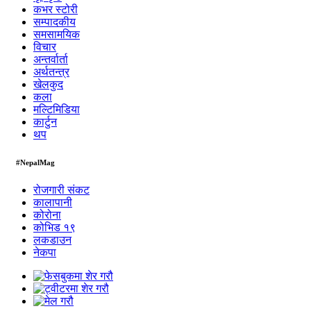
कभर स्टोरी
सम्पादकीय
समसामयिक
विचार
अन्तर्वार्ता
अर्थतन्त्र
खेलकुद
कला
मल्टिमिडिया
कार्टुन
थप
#NepalMag
रोजगारी संकट
कालापानी
कोरोना
कोभिड १९
लकडाउन
नेकपा