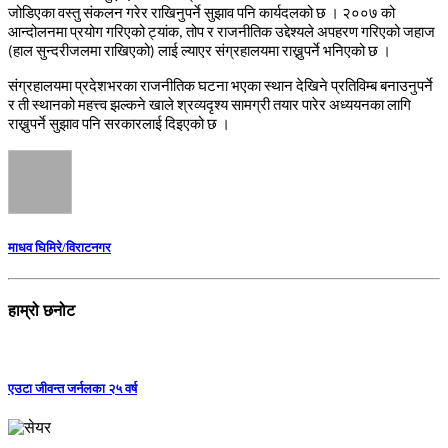
जोडिएका
वस्तु
संकलन
गरेर
राखिनुपर्ने
सुझाव
पनि
कार्यदलको
छ
।
२००७
को
आन्दोलनमा
प्रयोग
गरिएको
ट्यांक
तोप
र
राजनीतिक
उद्देश्यले
अपहरण
गरिएको
जहाज
,
हाल
सुन्दरीजलमा
राखिएको
लाई
ल्याएर
संग्रहालयमा
राख्नुपर्ने
भनिएको
छ
।
(
)
संग्रहालयमा
प्रदेशभरका
राजनीतिक
घटना
भएका
स्थान
देखिने
प्रतिविम्ब
बनाउनुपर्ने
र
ती
स्थानको
महत्त्व
झल्कने
खाले
श्रव्यदृश्य
सामग्री
तयार
पारेर
अध्ययनका
लागि
राख्नुपर्ने
सुझाव
पनि
सरकारलाई
दिइएको
छ
।
माधव घिमिरे/विराटनगर
हाम्रो छनोट
एउटा जीवन्त जर्नलका २५ वर्ष