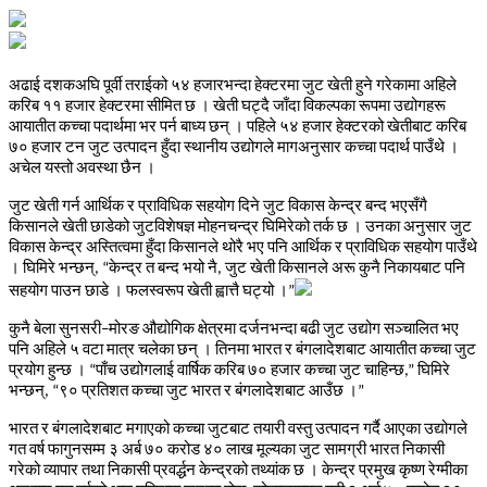
अढाई
दशकअघि
पूर्वी
तराईको
५४
हजारभन्दा
हेक्टरमा
जुट
खेती
हुने
गरेकामा
अहिले
करिब
११
हजार
हेक्टरमा
सीमित
छ
।
खेती
घट्दै
जाँदा
विकल्पका
रूपमा
उद्योगहरू
आयातीत
कच्चा
पदार्थमा
भर
पर्न
बाध्य
छन्
।
पहिले
५४
हजार
हेक्टरको
खेतीबाट
करिब
७०
हजार
टन
जुट
उत्पादन
हुँदा
स्थानीय
उद्योगले
मागअनुसार
कच्चा
पदार्थ
पाउँथे
।
अचेल
यस्तो
अवस्था
छैन
।
जुट
खेती
गर्न
आर्थिक
र
प्राविधिक
सहयोग
दिने
जुट
विकास
केन्द्र
बन्द
भएसँगै
किसानले
खेती
छाडेको
जुटविशेषज्ञ
मोहनचन्द्र
घिमिरेको
तर्क
छ
।
उनका
अनुसार
जुट
विकास
केन्द्र
अस्तित्वमा
हुँदा
किसानले
थोरै
भए
पनि
आर्थिक
र
प्राविधिक
सहयोग
पाउँथे
।
घिमिरे
भन्छन्
केन्द्र
त
बन्द
भयो
नै
जुट
खेती
किसानले
अरू
कुनै
निकायबाट
पनि
, “
,
सहयोग
पाउन
छाडे
।
फलस्वरूप
खेती
ह्वात्तै
घट्यो
।
”
कुनै
बेला
सुनसरी
मोरङ
औद्योगिक
क्षेत्रमा
दर्जनभन्दा
बढी
जुट
उद्योग
सञ्चालित
भए
–
पनि
अहिले
५
वटा
मात्र
चलेका
छन्
।
तिनमा
भारत
र
बंगलादेशबाट
आयातीत
कच्चा
जुट
प्रयोग
हुन्छ
।
पाँच
उद्योगलाई
वार्षिक
करिब
७०
हजार
कच्चा
जुट
चाहिन्छ
घिमिरे
“
,”
भन्छन्
९०
प्रतिशत
कच्चा
जुट
भारत
र
बंगलादेशबाट
आउँछ
।
, “
”
भारत
र
बंगलादेशबाट
मगाएको
कच्चा
जुटबाट
तयारी
वस्तु
उत्पादन
गर्दै
आएका
उद्योगले
गत
वर्ष
फागुनसम्म
३
अर्ब
७०
करोड
४०
लाख
मूल्यका
जुट
सामग्री
भारत
निकासी
गरेको
व्यापार
तथा
निकासी
प्रवर्द्धन
केन्द्रको
तथ्यांक
छ
।
केन्द्र
प्रमुख
कृष्ण
रेग्मीका