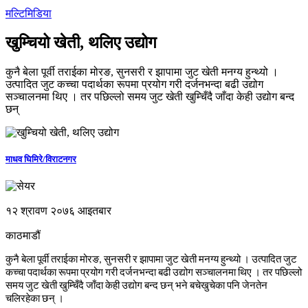
मल्टिमिडिया
खुम्चियो खेती, थलिए उद्योग
कुनै बेला पूर्वी तराईका मोरङ, सुनसरी र झापामा जुट खेती मनग्य हुन्थ्यो ।
उत्पादित जुट कच्चा पदार्थका रूपमा प्रयोग गरी दर्जनभन्दा बढी उद्योग
सञ्चालनमा थिए । तर पछिल्लो समय जुट खेती खुम्चिँदै जाँदा केही उद्योग बन्द
छन्
माधव घिमिरे/विराटनगर
१२ श्रावण २०७६ आइतबार
काठमाडौं
कुनै
बेला
पूर्वी
तराईका
मोरङ
सुनसरी
र
झापामा
जुट
खेती
मनग्य
हुन्थ्यो
।
उत्पादित
जुट
,
कच्चा
पदार्थका
रूपमा
प्रयोग
गरी
दर्जनभन्दा
बढी
उद्योग
सञ्चालनमा
थिए
।
तर
पछिल्लो
समय
जुट
खेती
खुम्चिँदै
जाँदा
केही
उद्योग
बन्द
छन्
भने
बचेखुचेका
पनि
जेनतेन
चलिरहेका
छन्
।