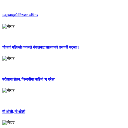
उदारवादको निरन्तर अभिनय
चीनको पछिल्लो कदमले नेपालबाट सालकको तस्करी घट्ला ?
परीक्षामा होइन, जिन्दगीमा चाहियो ‘ए ग्रेड’
ती ओली, यी ओली