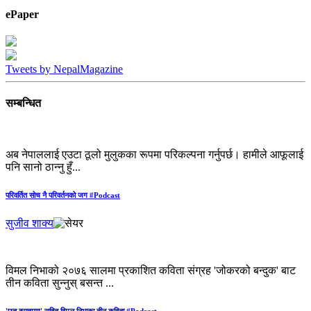
ePaper
Tweets by NepalMagazine
सम्बन्धित
अब नेपाललाई एउटा ठूलो मुलुकका रूपमा परिकल्पना गर्नुपर्छ। हामीले आफूलाई
पनि सानो ठान्नु हुँ...
परिवर्तित सोच नै परिवर्तनको जग #Podcast
सुजीव शाक्य
विमल निभाको २०७६ सालमा प्रकाशित कविता संग्रह 'जोकरको बन्दुक' बाट
तीन कविता सुन्नुस् बसन्त ...
'छुत ब्राह्‍मण' सहित विमल निभाका तीन कविता #Podcast