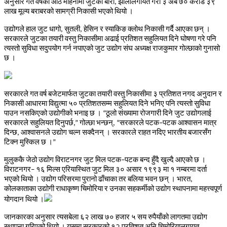
अनुसार
गत
वर्षको
आठ
महिनामा
जुटका
बोरा
झोलालगायत
गरी
३
अर्ब
७०
करोड
३९
,
लाख
मूल्य
बराबरको
सामग्री
निकासी
भएको
थियो
।
उद्योगले
हाल
जुट
धागो
सुतली
हेसिन
र
स्याकिङ
क्लोथ
निकासी
गर्दै
आएका
छन्
।
,
,
सरकारले
जुटका
तयारी
वस्तु
निकासीमा
अढाई
प्रतिशत
सहुलियत
दिने
घोषणा
गरे
पनि
त्यस्तो
सुविधा
सदुपयोग
गर्न
नपाएको
जुट
उद्योग
संघ
अध्यक्ष
राजकुमार
गोल्छाको
गुनासो
छ
।
सरकारले
गत
वर्ष
बजेटमार्फत
जुटका
तयारी
वस्तु
निकासीमा
३
प्रतिशत
नगद
अनुदान
र
निकासी
आधारमा
विद्युत्मा
५०
प्रतिशतसम्म
सहुलियत
दिने
भनिए
पनि
त्यस्तो
सुविधा
पाउन
नसकिएको
उद्योगीको
भनाइ
छ
।
ठूलो
संख्यामा
रोजगारी
दिने
जुट
उद्योगलाई
“
सरकारले
सहुलियत
दिनुपर्छ
गोल्छा
भन्छन्
सरकारले
पटक
पटक
आश्वासन
मात्र
,”
, “
–
दिन्छ
आश्वासनले
उद्योग
चल्न
सक्दैनन्
।
सरकारले
राहत
नदिए
भारतीय
बजारसँग
,
टिक्न
मुस्किल
छ
।
”
मुलुककै
जेठो
उद्योग
विराटनगर
जुट
मिल
पटक
पटक
बन्द
हुँदै
खुल्दै
आएको
छ
।
–
विराटनगर
१६
मिल्स
एरियास्थित
जुट
मिल
३०
असार
१९९३
मा
१
नम्बरमा
दर्ता
–
भएको
थियो
।
उद्योग
परिसरमा
पुरानो
ढाँचाका
तर
बलिया
भवन
छन्
।
भारत
,
कोलकाताका
उद्योगी
राधाकृष्ण
चिमोरिया
र
उनका
सहकर्मीको
उद्योग
स्थापनामा
महत्त्वपूर्ण
योगदान
थियो
।
जानकारका
अनुसार
त्यसबेला
६२
लाख
७०
हजार
५
सय
रुपैयाँको
लागतमा
उद्योग
स्थापना
गरिएको
थियो
।
यसमा
सरकारको
१२
प्रतिशत
अनि
चिमोरियालगायत