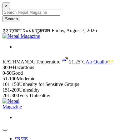
×
२२ श्रावण २०८३ शुक्रबार
Friday, August 7, 2026
KATHMANDU
Temperature
21.25°C
Air Quality
57
300+
Hazardous
0-50
Good
51-100
Moderate
101-150
Unhealty for Sensitive Groups
151-200
Unhealthy
201-300
Very Unhealthy
गृह पृष्ठ