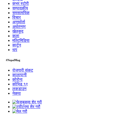
कभर स्टोरी
सम्पादकीय
समसामयिक
विचार
अन्तर्वार्ता
अर्थतन्त्र
खेलकुद
कला
मल्टिमिडिया
कार्टुन
थप
#NepalMag
रोजगारी संकट
कालापानी
कोरोना
कोभिड १९
लकडाउन
नेकपा