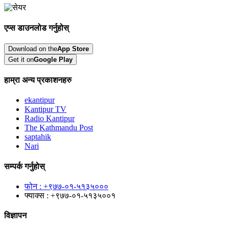
एप्स डाउनलोड गर्नुहोस्
Download on the
App Store
Get it on
Google Play
हाम्रा अन्य प्रकाशनहरु
ekantipur
Kantipur TV
Radio Kantipur
The Kathmandu Post
saptahik
Nari
सम्पर्क गर्नुहोस्
फोन : +९७७-०१-५१३५०००
फ्याक्स : +९७७-०१-५१३५००१
विज्ञापन