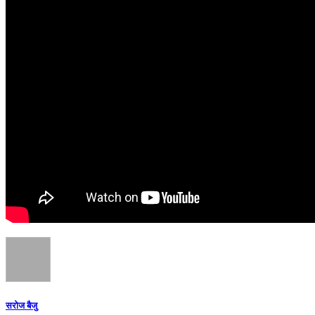
सरोज बैजु