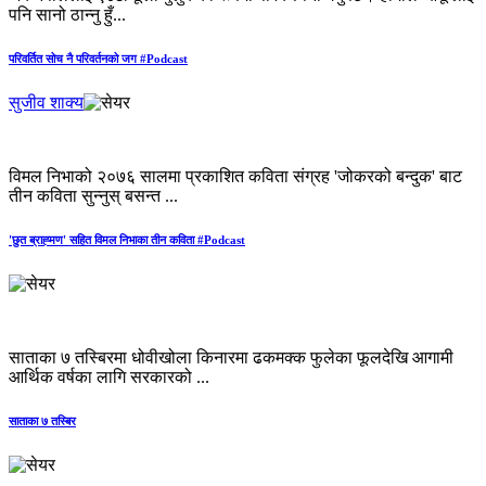
पनि सानो ठान्नु हुँ...
परिवर्तित सोच नै परिवर्तनको जग #Podcast
सुजीव शाक्य
विमल निभाको २०७६ सालमा प्रकाशित कविता संग्रह 'जोकरको बन्दुक' बाट
तीन कविता सुन्नुस् बसन्त ...
'छुत ब्राह्‍मण' सहित विमल निभाका तीन कविता #Podcast
साताका ७ तस्बिरमा धोवीखोला किनारमा ढकमक्क फुलेका फूलदेखि आगामी
आर्थिक वर्षका लागि सरकारको ...
साताका ७ तस्बिर