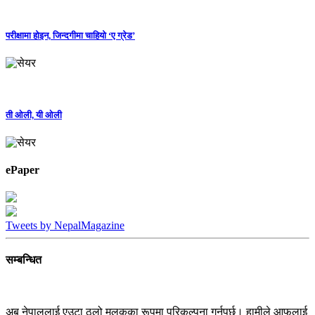
परीक्षामा होइन, जिन्दगीमा चाहियो ‘ए ग्रेड’
ती ओली, यी ओली
ePaper
Tweets by NepalMagazine
सम्बन्धित
अब नेपाललाई एउटा ठूलो मुलुकका रूपमा परिकल्पना गर्नुपर्छ। हामीले आफूलाई