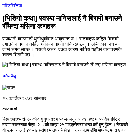
मल्टिमिडिया
[भिडियो कथा] स्वस्थ मानिसलाई नै बिरामी बनाउने
रौँभन्दा मसिना कणहरू
राजधानी काठमाडौं धुलोधुवाँबाट आक्रान्त छ । सडकहरू कहिले मेलम्ची
ल्याउने नाममा त कहिले मर्मतका नाममा भत्किरहन्छन् । उप्किएका पिच बन्न
लामो समय लाग्छ । यसको असर- एउटा स्वस्थ मानिस यहाँको वातावरणकै
कारण बिरामी पर्छ ।
सरोज बैजु
२५ कार्तिक २०७६ सोमबार
काठमाडौं
विश्व स्वास्थ्य संगठनको वायु गुणस्तर मापदण्ड अनुसार २४ घण्टामा प्रतिघनमिटर
हावामा खतरनाक पीएम
–
२.५ को मात्रा २५ माइक्रोग्रामभन्दा बढी हुनु हुँदैन । नेपालले
यो सूचकांकलाई ४० माइक्रोग्राम तय गरेको छ । तर काठमाडौँमा मापदण्डभन्दा ६ गुणा