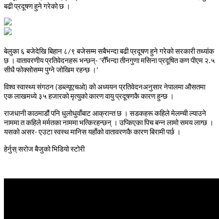
बढी प्रदूषण हुने गरेको छ ।
बेलुका ६ बजेदेखि बिहान
८
/
९ बजेसम्म
सबैभन्दा बढी प्रदूषण हुने गरेको सरकारी तथ्यांक
छ । वातावरणीय प्रतिवेदनहरू भन्छन्
- ‘
रौँभन्दा तीनगुणा मसिना प्रदूषित कण पीएम २.५
सीधै फोक्सोसम्म पुग्ने जोखिम रहन्छ ।
‘
विश्व स्वास्थ्य संगठन (डब्ल्यूएचओ) को अध्ययन प्रतिवेदन
अनुसार
नेपालमा औसतमा
एक लाखमध्ये ३५ हजारको मृत्युको कारण वायु प्रदूषण
कै कारण हुन्छ ।
राजधानी काठमाडौं पनि धुलोधुवाँबाट आक्रान्त छ । सडकहरू कहिले मेलम्ची ल्याउने
नाममा त कहिले मर्मतका नाममा भत्किरहन्छन् । उप्किएका पिच बन्न लामो समय लाग्छ ।
यसको असर
-
एउटा स्वस्थ मानिस यहाँको वातावरणकै कारण बिरामी पर्छ ।
हेर्नुस् सरोज बैजुको भिडियो स्टोरी