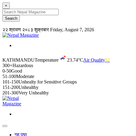
×
२२ श्रावण २०८३ शुक्रबार
Friday, August 7, 2026
KATHMANDU
Temperature
23.74°C
Air Quality
52
300+
Hazardous
0-50
Good
51-100
Moderate
101-150
Unhealty for Sensitive Groups
151-200
Unhealthy
201-300
Very Unhealthy
गृह पृष्ठ