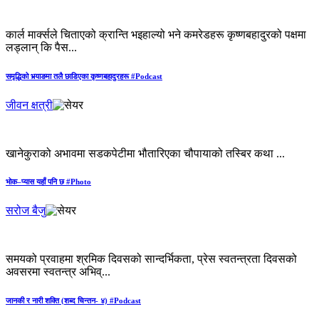
कार्ल मार्क्सले चिताएको क्रान्ति भइहाल्यो भने कमरेडहरू कृष्णबहादुरको पक्षमा
लड्लान् कि पैस...
समृद्धिको भर्‍याङमा तलै छाडिएका कृष्णबहादुरहरू #Podcast
जीवन क्षत्री
खानेकुराको अभावमा सडकपेटीमा भौतारिएका चौपायाको तस्बिर कथा ...
भोक–प्यास यहाँ पनि छ #Photo
सरोज बैजु
समयको प्रवाहमा श्रमिक दिवसको सान्दर्भिकता, प्रेस स्वतन्त्रता दिवसको
अवसरमा स्वतन्त्र अभिव्...
जानकी र नारी शक्ति (शब्द चिन्तन- ४) #Podcast