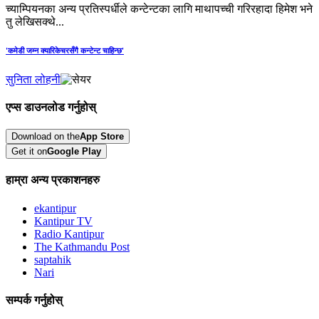
च्याम्पियनका अन्य प्रतिस्पर्धीले कन्टेन्टका लागि माथापच्ची गरिरहादा हिमेश भने
तु लेखिसक्थे...
'कमेडी जम्‍न क्‍यारिकेचरसँगै कन्टेन्ट चाहिन्छ'
सुनिता लोहनी
एप्स डाउनलोड गर्नुहोस्
Download on the
App Store
Get it on
Google Play
हाम्रा अन्य प्रकाशनहरु
ekantipur
Kantipur TV
Radio Kantipur
The Kathmandu Post
saptahik
Nari
सम्पर्क गर्नुहोस्