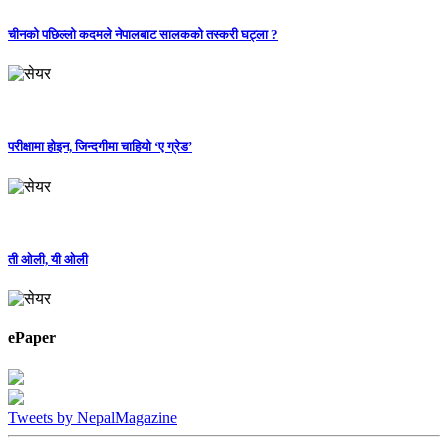
चीनको पछिल्लो कदमले नेपालबाट सालकको तस्करी घट्ला ?
परीक्षामा होइन, जिन्दगीमा चाहियो ‘ए ग्रेड’
ती ओली, यी ओली
ePaper
Tweets by NepalMagazine