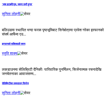
'भाषा हटाइदिनुस्, भावना उस्तै हुन्छ'
सुनिता लोहनी
बलिउडमा स्थापित भन्दा फरक पृष्ठभूमिबाट सिनेक्षेत्रमा प्रवेश गरेका इरफानको
संघर्ष आफैंमा एउ...
इरफानको शक्तिशाली समय
स्तुति शाक्य
लकडाउनमा सेलिब्रिटी दैनिकीः पारिवारिक पुनर्मिलन, सिर्जनात्मक रचनादेखि
जनचेतनाका आवाजसम्म...
सेलिब्रिटीका लकडाउन सिर्जना
सुनिता लोहनी