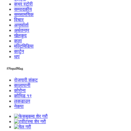
कभर स्टोरी
सम्पादकीय
समसामयिक
विचार
अन्तर्वार्ता
अर्थतन्त्र
खेलकुद
कला
मल्टिमिडिया
कार्टुन
थप
#NepalMag
रोजगारी संकट
कालापानी
कोरोना
कोभिड १९
लकडाउन
नेकपा