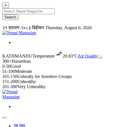
×
२१ श्रावण २०८३ बिहीबार
Thursday, August 6, 2026
KATHMANDU
Temperature
20.83°C
Air Quality
51
300+
Hazardous
0-50
Good
51-100
Moderate
101-150
Unhealty for Sensitive Groups
151-200
Unhealthy
201-300
Very Unhealthy
गृह पृष्ठ