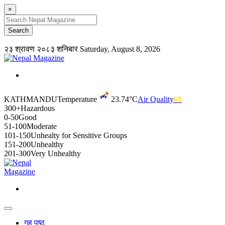
×
२३ श्रावण २०८३ शनिबार
Saturday, August 8, 2026
KATHMANDU
Temperature
23.74°C
Air Quality
68
300+
Hazardous
0-50
Good
51-100
Moderate
101-150
Unhealty for Sensitive Groups
151-200
Unhealthy
201-300
Very Unhealthy
गृह पृष्ठ