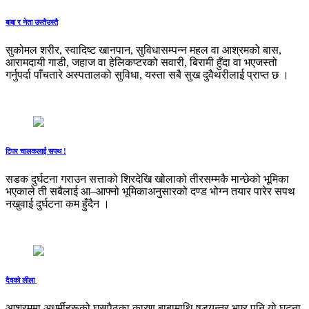
बाबा र नेता उस्तैउस्तै
सुकोमल शरीर, स्वादिष्ट खानपान, सुविधासम्पन्न महल वा आश्रमको बास,
आरामदायी गाडी, जहाज वा हेलिकप्टरको सवारी, बिरामी हुँदा वा भएजस्तो
गर्नुपर्दा पाँचतारे अस्पतालको सुविधा, यस्ता सबै सुख दुवैथरीलाई प्राप्त छ ।
टिपर चालकलाई सपथ !
सडक दुर्घटना गराउन सत्ताको शिरदेखि खोलाको तीरसम्मकै मान्छेको भूमिका
भएकाले ती सबैलाई आ–आफ्नो भूमिकाअनुसारको दण्ड भोग्न तयार पारेर सपथ
नखुवाई दुर्घटना कम हुँदैन ।
दैवको लीला
आश्रममा अधर्मीहरूको घुसपैठका कारण बाबामाथि षडयन्त्र भएर पनि यो घटना