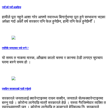
नयाँ वर्ष नयाँ आइडिया
हामीले पूरा नहुने आशा गरेर आफ्नो स्वास्थ्य बिगार्नुभन्दा पूरा हुने सम्भावना भएका
अपेक्षा गर्दा अर्को वर्ष सरकार पनि फेल हुनेछैन, हामी पनि फेल हुनेछैनौँ ।
त्यत्तिकै भ्रष्टाचार भयो भन्‍ने ?
यो समय त नाकमा मास्क, आँखामा कालो चस्मा र कानमा ठेडी लगाएर चुपचाप
घरमा बस्‍ने समय हो ।
एकछिन सरकारलाई गाली गर्नुपर्‍यो
सरकारले जनतालाई क्‍वारेन्टाइनमा राख्‍न सक्दैन, जनताले सेल्फक्वारेन्टाइनमा
बस्‍नु पर्छ । कोरोना लागेपछि मात्रै सरकारले हेर्छ । यस्ता गैरजिम्मेवार व्यक्ति त
स्वास्थ्यमन्त्री छन् । कोरोना लागेपछि त डाक्टरले हेरिहाल्छ नि, सरकारले