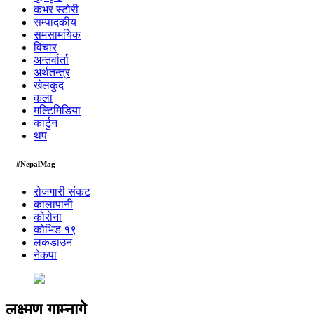
कभर स्टोरी
सम्पादकीय
समसामयिक
विचार
अन्तर्वार्ता
अर्थतन्त्र
खेलकुद
कला
मल्टिमिडिया
कार्टुन
थप
#NepalMag
रोजगारी संकट
कालापानी
कोरोना
कोभिड १९
लकडाउन
नेकपा
लक्ष्मण गाम्नागे