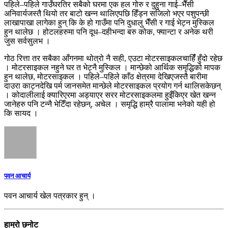
पहिले–पहिले गाउँघरतिर सबैको घरमा एक हल गोरु र दुहुना गाई–भैँसी
अनिवार्यजस्तै थियो तर बाटो खन्न थालिएपछि हिँड्न सजिलो भएर पशुपन्छी
लाखापाखा लागेका हुन् कि के हो गाउँमा पनि दुधालु भैँसी र गाई भेट्न मुस्किल
हुन थालेछ । होटलहरुमा पनि दूध–दहीभन्दा बरु कोक, फ्यान्टा र अनेक थरी
जुस सर्वसुलभ ।
गोठ रित्ता तर सबैका आँगनमा थोत्रो नै सही, एउटा मोटरसाइकलचाहिँं हुँदो रहेछ
। मोटरसाइकल नहुने घर त भेट्नै मुस्किल । मान्छेको आर्थिक समृद्धिको मापक
हुन थालेछ, मोटरसाइकल । पहिले–पहिले काँठ क्षेत्रमा देखिएजस्तै बारीमा
दाउरा काट्नदेखि पर्म जानसमेत मान्छेले मोटरसाइकल प्रयोग गर्न थालिसकेछन्
। कोदालीलाई क्यारिएरमा अड्याएर सरर मोटरसाइकलमा हुइँकिएर खेत खन्न
जानेहरु पनि टन्नै भेटिँदा रहेछन्, अचेल । समृद्धि हाम्रै पालामा भनेको यही हो
कि सायद ।
पवन आचार्य
पवन आचार्य खेल पत्रकार हुन् ।
हाम्रो छनोट