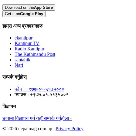
Download on the
App Store
Get it on
Google Play
हाम्रा अन्य प्रकाशनहरु
ekantipur
Kantipur TV
Radio Kantipur
The Kathmandu Post
saptahik
Nari
सम्पर्क गर्नुहोस्
फोन : +९७७-०१-५१३५०००
फ्याक्स : +९७७-०१-५१३५००१
विज्ञापन
छापामा विज्ञापन गर्न यहाँ सम्पर्क गर्नुहोला»
© 2026 nepalmag.com.np |
Privacy Policy