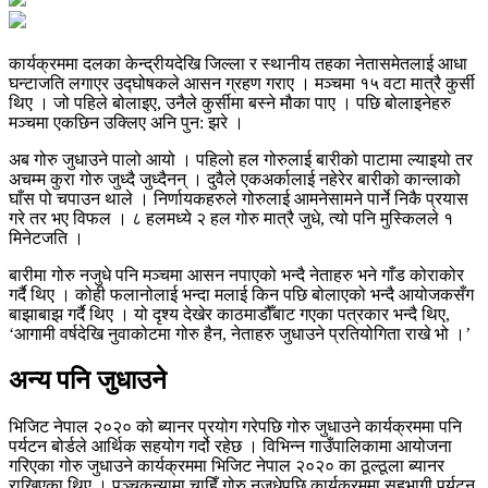
कार्यक्रममा दलका केन्द्रीयदेखि जिल्ला र स्थानीय तहका नेतासमेतलाई आधा
घन्टाजति लगाएर उद्घोषकले आसन ग्रहण गराए । मञ्चमा १५ वटा मात्रै कुर्सी
थिए । जो पहिले बोलाइए, उनैले कुर्सीमा बस्ने मौका पाए । पछि बोलाइनेहरु
मञ्चमा एकछिन उक्लिए अनि पुन: झरे ।
अब गोरु जुधाउने पालो आयो । पहिलो हल गोरुलाई बारीको पाटामा ल्याइयो तर
अचम्म कुरा गोरु जुध्दै जुध्दैनन् । दुवैले एकअर्कालाई नहेरेर बारीको कान्लाको
घाँस पो चपाउन थाले । निर्णायकहरुले गोरुलाई आमनेसामने पार्ने निकै प्रयास
गरे तर भए विफल । ८ हलमध्ये २ हल गोरु मात्रै जुधे, त्यो पनि मुस्किलले १
मिनेटजति ।
बारीमा गोरु नजुधे पनि मञ्चमा आसन नपाएको भन्दै नेताहरु भने गाँड कोराकोर
गर्दै थिए । कोही फलानोलाई भन्दा मलाई किन पछि बोलाएको भन्दै आयोजकसँग
बाझाबाझ गर्दै थिए । यो दृश्य देखेर काठमाडौँबाट गएका पत्रकार भन्दै थिए,
‘आगामी वर्षदेखि नुवाकोटमा गोरु हैन, नेताहरु जुधाउने प्रतियोगिता राखे भो ।’
अन्य पनि जुधाउने
भिजिट नेपाल २०२० को ब्यानर प्रयोग गरेपछि गोरु जुधाउने कार्यक्रममा पनि
पर्यटन बोर्डले आर्थिक सहयोग गर्दो रहेछ । विभिन्न गाउँपालिकामा आयोजना
गरिएका गोरु जुधाउने कार्यक्रममा भिजिट नेपाल २०२० का ठूल्ठूला ब्यानर
राखिएका थिए । पञ्चकन्यामा चाहिँ गोरु नजुधेपछि कार्यक्रममा सहभागी पर्यटन