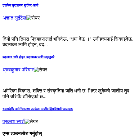
ट्राभिस कुटाइममा मुर्दाघर आयो
अज्ञात लुइँटेल
तिमी पनि तिम्रा प्रियहरूलाई भनिदेऊ, ‘क्षमा देऊ ।’ उनीहरूलाई सिकाइदेऊ,
बदलाका लागि होइन, बद...
बदलाका लागि होइन, बदलावका लागि लड्नुपर्छ
ध्रुवकुमार परियार
अमेरिका विकास, शक्ति र संस्कृतिमा जति धनी छ, भित्र लुकेको जातीय तुष
पनि उत्तिकै टाँसिएको छ...
रुकुमदेखि अमेरिकासम्म सल्केका जातीय हिंसाविरोधी ज्वालाहरू
प्रकाश स्पर्श
एप्स डाउनलोड गर्नुहोस्