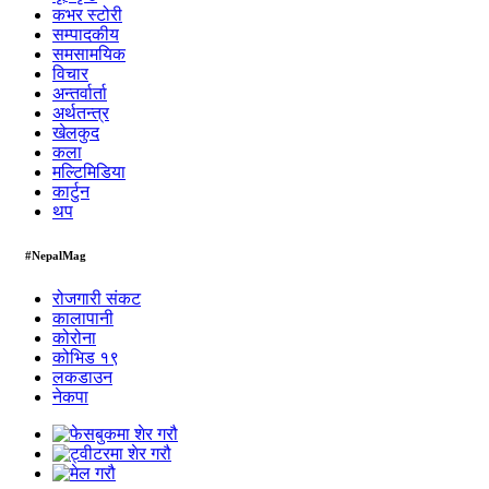
कभर स्टोरी
सम्पादकीय
समसामयिक
विचार
अन्तर्वार्ता
अर्थतन्त्र
खेलकुद
कला
मल्टिमिडिया
कार्टुन
थप
#NepalMag
रोजगारी संकट
कालापानी
कोरोना
कोभिड १९
लकडाउन
नेकपा