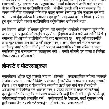
व्यवसायी र टुर अपरेटरहरुले सुझाव दिए– अर्को वर्षदेखि गोरुसँगै भाले र खसी
बोका पनि जुधाउने प्रतियोगिता राख्ने । केहीले कुस्ती पनि थप्न सल्लाह दिए ।
भाषण गर्ने मौका पाएकाले पनि गोरु मात्रै नभएर अन्य पशु पनि जुधाउन पर्ने तर्क
गरे । यसो हुँदा पर्यटक भित्र्याउन मद्दत पुग्ने उनीहरुको दलील थियो । स्पेनमा
हुने बुल फाइटकै जस्तो प्रतियोगिता गर्नुपर्नेसमेत उनीहरुले बताए ।
तर विश्वमा अहिले ‘इथिकल टुरिजम’ को प्रवर्द्धन भइरहेको र त्यसमा कुनै पनि
जीवजन्तु वा पशुपन्छीको अनुचित प्रयोग, झैँझगडा बन्देज गरिएको सबैले बिर्से ।
नेपालमा हुँदै आएको हात्तीपोलो पनि बन्द भइसकेको छ । पशु अधिकारकर्मीले
छावा फुटबलको पनि विरोध गर्दै आएका छन् । तर पर्यटन वर्ष सफल पार्नका
लागि महत्त्वपूर्ण भूमिका निर्वाह गर्ने पर्यटन व्यवसायीकै सोचमा परिवर्तन आउन
नसकेको कुरा पञ्चकन्यामा छताछुल्ल भयो । यस्तो सोचले पूरा होला त भिजिट
नेपाल २०२० को लक्ष्य ?
होमस्टे र मोटरसाइकल
नुवाकोटमा अहिले खुबै चलेको शब्द हो– होमस्टे । काठमाडौँबाट नजिक भएकाले
संघीय राजधानीमा आउने विदेशी पर्यटकलाई गाउँ लैजाने योजना बनाउनु नराम्रो
होइन । तर पूर्वाधार र योजनाबिनै स्थानीय तहले एक गाउँ एक होमस्टेको
अवधारणा सार्वजनिक गर्न थालेका छन् । एउटा स्थानीय तहले होमस्टेलाई
प्रवर्द्धन गर्ने भनेर उद्घोष गर्नासाथ अरुले पनि त्यही सिको गर्ने । होमस्टे के हो,
पर्यटकलाई कसरी आकर्षित गर्ने । उनीहरुलाई के देखाउने, कहाँ घुमाउने भन्ने
कुनै खाका छैन तर होमस्टे प्रवर्द्धन गर्ने भनेर नारा घन्काइहाल्ने ।