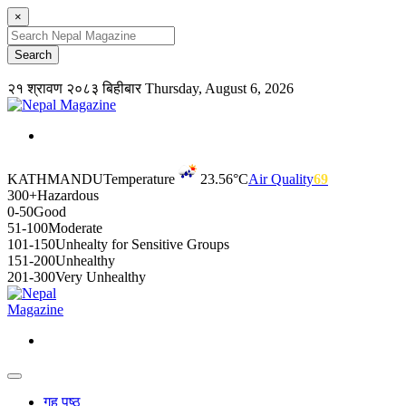
×
२१ श्रावण २०८३ बिहीबार
Thursday, August 6, 2026
KATHMANDU
Temperature
23.56°C
Air Quality
69
300+
Hazardous
0-50
Good
51-100
Moderate
101-150
Unhealty for Sensitive Groups
151-200
Unhealthy
201-300
Very Unhealthy
गृह पृष्ठ