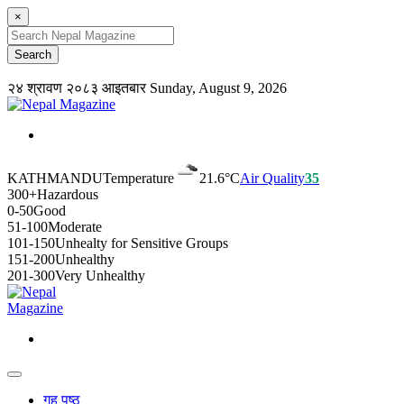
×
२४ श्रावण २०८३ आइतबार
Sunday, August 9, 2026
KATHMANDU
Temperature
21.6°C
Air Quality
35
300+
Hazardous
0-50
Good
51-100
Moderate
101-150
Unhealty for Sensitive Groups
151-200
Unhealthy
201-300
Very Unhealthy
गृह पृष्ठ