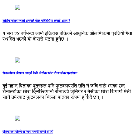
कोरोना संक्रमणको असरले खेल गतिविधिमा कस्तो असर ?
१ सय २४ वर्षभन्दा लामो इतिहास बोकेको आधुनिक ओलम्पिकमा प्रतियोगिता
स्थगित भएको यो दोस्रो घटना हुनेछ ।
रोनाल्डोका छोराका आदर्श मेसी, मेसीका छोरा रोनाल्डोका प्रशंसक
दुई महान् पिताका पुत्रहरू पनि फुटबलप्रति उति नै रुचि राख्ने भएका छन् ।
रोनाल्डोका छोरा क्रिस्टियानो रोनाल्डो जुनियर र मेसीका छोरा थियागो मेसी
सानै उमेरबाट फुटबलका चिल्ला पातका रूपमा हुर्किंदै छन् ।
एसिया कप खेल्ने सपनामा यसरी लाग्‍यो तगारो