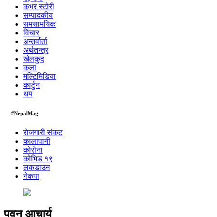
कभर स्टोरी
सम्पादकीय
समसामयिक
विचार
अन्तर्वार्ता
अर्थतन्त्र
खेलकुद
कला
मल्टिमिडिया
कार्टुन
थप
#NepalMag
रोजगारी संकट
कालापानी
कोरोना
कोभिड १९
लकडाउन
नेकपा
पवन आचार्य