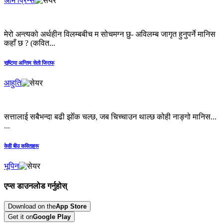
अमि प्रिन्स
मेरो अन्त्यको अर्थहीन विलम्बबीच म सोचमग्न छु- अविलम्ब जागृत हुनुपर्ने मानिस
कहाँ छ ? (कवित...
सृष्टिमा अन्तिम सेतो जिराफ
आहुति
सत्तालाई सबैभन्दा बढी झोँक चल्छ, जब चिच्चाउन थाल्छ कोही नाङ्गो मानिस...
...
केही बीउ कविताहरू
भूपिन
एप्स डाउनलोड गर्नुहोस्
Download on the
App Store
Get it on
Google Play