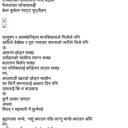
राजमार्गको कालोपत्रे नाप्दै बढेका
पैतालाका फोकाहरुझैं
बेला कुबेला प्याट्ट फुट्दैछन्
प्रदूषण र आत्मकेन्द्रित मानसिकताले गिजोले पनि
आफैंले देखेका र पूरा नभएका सपनाको भारीले थिचे पनि
ऊ
आफन्त छोड्न सक्छ
उनीहरुको सामीप्य त्याग्‍न सक्छ
बालापन बिर्सन सक्छ
घर परिवेशलाई काँडेतार लाउन सक्छ
तर,
काठमाडौं खाल्डो छोड्न सक्दैन
घर फिर्ने सपनालाई आकार दिन पनि
उसलाई कि त चाडबाड
या
कुनै उल्का उत्पात
अथवा
विपत् र महामारी नै कुर्नपर्छ
बुढापाका भन्थे, ‘पशु धपाउन पछि लाग्नु मान्छे धपाउन अघि’
तर,