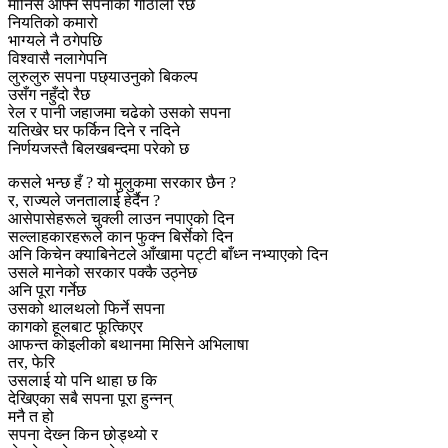
मानिस आफ्नै सपनाको गोठालो रैछ
नियतिको कमारो
भाग्यले नै ठगेपछि
विश्वासै नलागेपनि
लुरुलुरु सपना पछ्याउनुको बिकल्प
उसँग नहुँदो रैछ
रेल र पानी जहाजमा चढेको उसको सपना
यतिखेर घर फर्किन दिने र नदिने
निर्णयजस्तै बिलखबन्दमा परेको छ
कसले भन्छ हँ ? यो मुलुकमा सरकार छैन ?
र, राज्यले जनतालाई हेर्दैन ?
आसेपासेहरूले चुक्ली लाउन नपाएको दिन
सल्लाहकारहरूले कान फुक्न बिर्सेको दिन
अनि किचेन क्याबिनेटले आँखामा पट्टी बाँध्‍न नभ्याएको दिन
उसले मानेको सरकार पक्कै उठ्नेछ
अनि पूरा गर्नेछ
उसको थालथलो फिर्ने सपना
कागको हूलबाट फूत्किएर
आफन्त कोइलीको बथानमा मिसिने अभिलाषा
तर, फेरि
उसलाई यो पनि थाहा छ कि
देखिएका सबै सपना पूरा हुन्नन्
मनै त हो
सपना देख्‍न किन छोड्थ्यो र