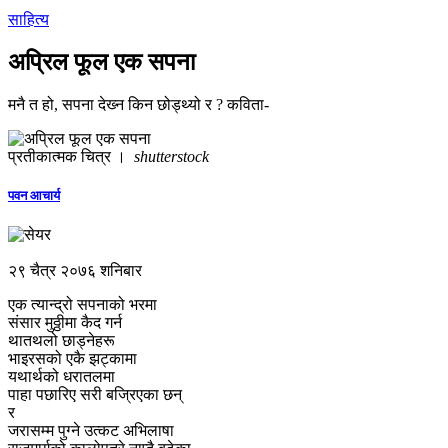
साहित्य
अप्रिल फूल एक सपना
मनै त हो, सपना देख्‍न किन छोड्थ्यो र ? कविता-
प्रतीकात्मक चित्र ।
shutterstock
पवन आचार्य
२९ चैत्र २०७६ शनिबार
एक त्यान्द्रो सपनाको भरमा
संसार मुठ्ठीमा कैद गर्न
थातथलो छाड्नेहरू
भाइरसको एकै झट्कामा
यथार्थको धरातलमा
पाहा पछारिए सरी बज्रिएका छन्
र
जरासम्म पुग्‍ने उत्कट अभिलाषा