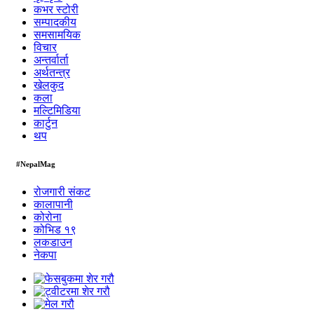
कभर स्टोरी
सम्पादकीय
समसामयिक
विचार
अन्तर्वार्ता
अर्थतन्त्र
खेलकुद
कला
मल्टिमिडिया
कार्टुन
थप
#NepalMag
रोजगारी संकट
कालापानी
कोरोना
कोभिड १९
लकडाउन
नेकपा