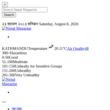
×
२३ श्रावण २०८३ शनिबार
Saturday, August 8, 2026
KATHMANDU
Temperature
20.11°C
Air Quality
48
300+
Hazardous
0-50
Good
51-100
Moderate
101-150
Unhealty for Sensitive Groups
151-200
Unhealthy
201-300
Very Unhealthy
गृह पृष्ठ