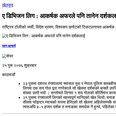
खेलकुद
ए डिभिजन लिग : आकर्षक अफरले पनि तानेन दर्शकल
राष्ट्रिय टोलीको जर्सी, विदेश भ्रमण, विश्वकप छनोटको टिकटलगायत आकर्षक अ
पवन आचार्य
२५ पुस २०७६ शुक्रबार
काठमाडौं
२३ पुसमा दशरथ रंगशालामा च्यासल युथ र नेपाल पुलिस क्लबबीचक
लिगमा एक सय गोल पूरा नगरेकाले सो खेलमा दर्शकको बाक्लै उपस्थ
संख्या उस्तै भयो । सन्तोषले लिगमा १ सय गोलको कीर्तिमान कायम
२१ पुसमा रंगशालामै लिगको महत्त्वपूर्ण मानिएको खेल थियो, मनाङ
सीक्स प्वोइन्टर म्याचको रूपमा हेरिएको सो खेलमा अहिलेसम्मकै स
त्यसअघि ४–५ हजार दर्शक त मनाङका समर्थक नै हुन्थे, पहिलेक