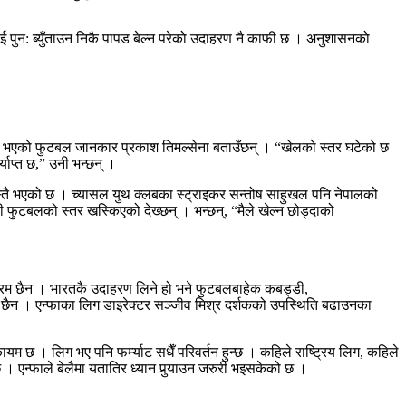
टलाई पुन: ब्युँताउन निकै पापड बेल्न परेको उदाहरण नै काफी छ । अनुशासनको
ढी भएको फुटबल जानकार प्रकाश तिमल्सेना बताउँछन् । “खेलको स्तर घटेको छ
याप्त छ,” उनी भन्छन् ।
ोजस्तै भएको छ । च्यासल युथ क्लबका स्ट्राइकर सन्तोष साहुखल पनि नेपालको
फुटबलको स्तर खस्किएको देख्छन् । भन्छन्, “मैले खेल्न छोड्दाको
यक्रम छैन । भारतकै उदाहरण लिने हो भने फुटबलबाहेक कबड्डी,
ो छैन । एन्फाका लिग डाइरेक्टर सञ्जीव मिश्र दर्शकको उपस्थिति बढाउनका
 छ । लिग भए पनि फर्म्याट सधैँ परिवर्तन हुन्छ । कहिले राष्ट्रिय लिग, कहिले
 एन्फाले बेलैमा यतातिर ध्यान पुर्‍याउन जरुरी भइसकेको छ ।