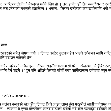
ए, ‘राष्ट्रिय टोलीको मेरुदण्ड भनेकै लिग हो । तर, हामीकहाँ लिग व्यवस्थित र स
 संघ एन्फाको नभएको बताउँछन् । भन्छन्, “लिगमा दर्शकको कम उपस्थिति भयो भने
 थापा
्कारको समेत घोषणा गर्‍यो । टिकट काटेर फुटबल हेर्न आउने दर्शकका लागि राष्ट्
्थिति बढाउन सकेको छैन ।
श्रेष्ठले मच्छिन्द्रका दीपक राईसँग घम्साघम्सी गरे । खेलस्थल केहीबेर रणभूमि
 पनि हेर्न पाइने ।’ हुन पनि अहिले लिगको पाँचौँ चरण सकिँदासम्म दर्शकको न्यू
छ । तस्बिरः केशव थापा
ा क्लबको खेल हुँदा टिकट लिने लाइन लामो हुँदा प्रहरीले लाठीचार्जसमेत गर्नुपर्ने
 सकेन । त्यसमाथि एन्फा कम्प्लेक्स सातदोबाटोको टर्फमा सबै खेल खेलाइँदा दर्शकले