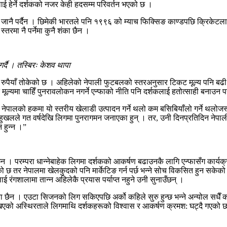
ई हेर्ने दर्शकको नजर केही हदसम्म परिवर्तन भएको छ ।
ै टाढा जानै पर्दैन । छिमेकी भारतले पनि १९९६ को म्याच फिक्सिङ काण्डपछि क्रिके
तरमा नै पर्नेमा कुनै शंका छैन ।
गर्दै । तस्बिरः केशव थापा
 रुपैयाँ तोकेको छ । अहिलेको नेपाली फुटबलको स्तरअनुसार टिकट मूल्य पनि ब
्यमा चाहिँ पुनरावलोकन नगर्ने एन्फाको नीति पनि दर्शकलाई हतोत्साही बनाउन पर्
र, नेपालको हकमा यो स्तरीय खेलाडी उत्पादन गर्ने थलो कम बसिबियाँलो गर्ने थल
खलले गत वर्षदेखि लिगमा पुनरागमन जनाएका हुन् । तर, उनी दिनप्रतिदिन नेपाली 
 हुन्न ।”
ैन । परम्परा धान्नेबाहेक लिगमा दर्शकको आकर्षण बढाउनकै लागि एन्फासँग कार्
को छ तर नेपालमा खेलकुदको पनि मार्केटिङ गर्न पर्छ भन्ने सोच विकसित हुन सकेक
रंगशालामा तान्‍न अहिलेकै प्रयास पर्याप्त नहुने उनी सुनाउँछन् ।
ैन । एउटा सिजनको लिग सकिएपछि अर्को कहिले सुरु हुन्छ भन्ने अन्योल सधैँ कायम
िएको अस्थिरताले लिगमाथि दर्शकहरूको विश्वास र आकर्षण क्रमश: घट्दै गएको छ ।