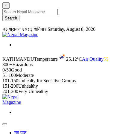
×
२३ श्रावण २०८३ शनिबार
Saturday, August 8, 2026
KATHMANDU
Temperature
25.12°C
Air Quality
55
300+
Hazardous
0-50
Good
51-100
Moderate
101-150
Unhealty for Sensitive Groups
151-200
Unhealthy
201-300
Very Unhealthy
गृह पृष्ठ