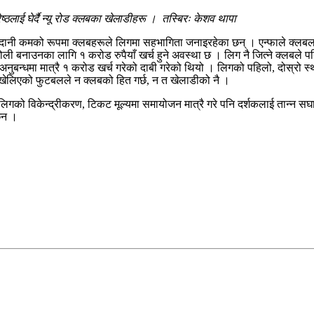
लाई घेर्दै न्यू रोड क्लबका खेलाडीहरू । तस्बिरः केशव थापा
म्दानी कमको रूपमा क्लबहरूले लिगमा सहभागिता जनाइरहेका छन् । एन्फाले क्लबल
ी बनाउनका लागि १ करोड रुपैयाँ खर्च हुने अवस्था छ । लिग नै जित्ने क्लबले पनि
 अनुबन्धमा मात्रै १ करोड खर्च गरेको दाबी गरेको थियो । लिगको पहिलो, दोस्रो स
 खेलिएको फुटबलले न क्लबको हित गर्छ, न त खेलाडीको नै ।
िगको विकेन्द्रीकरण, टिकट मूल्यमा समायोजन मात्रै गरे पनि दर्शकलाई तान्‍न सघ
 छैन ।