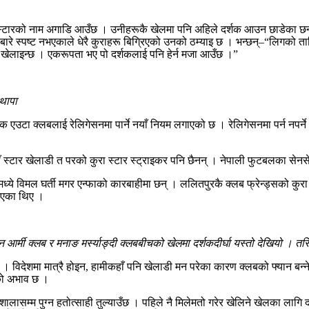
रीस्टारको नाम अगाडि आउँछ । उनीहरूकै खेलमा पनि अहिले दर्शक आउन छाडेका छन्
रे स्पष्ट नभएकाले धेरै कुराहरू बिग्रिएको उनको ठम्याइ छ । भन्छन्–“लिगको तालिक
टमा खेलाइन्छ । एकरूपता भए पो दर्शकलाई पनि हेर्न मजा आउँछ ।”
 थापा
 एउटा क्लबलाई रेलिगेसनमा पार्ने नयाँ नियम लगाएको छ । रेलिगेसनमा पर्न नपर्
 स्टार खेलाडी त परको कुरा स्टार स्ट्राइकर पनि छैनन् । नेपाली फुटबलका सेनसे
े विमल घर्ती मगर एन्फाको कारबाहीमा छन् । ललितपुरकै क्लब फ्रेन्ड्सको कुरा ग
लाएका थिए ।
्मी क्लब र मनाङ मर्स्याङ्दी क्लबबीचको खेलमा दर्शकदीर्घा यस्तो देखियो । तस
िदेशमा मात्रै होइन, हामीकहाँ पनि खेलाडी मन परेका कारण क्लबको फ्यान बन्ने दर्श
ीको अभाव छ ।
ालासम्म पुग्न हतोत्साही तुल्याउँछ । पहिले नै मिलेमतो गरेर खेलिने खेलका लागि