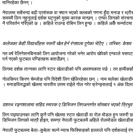
मानिरहेका छैनन् ।
नेपालमा सबैभन्दा बढी प्रशंसक वा फ्यान भएको क्लबको गणना हुँदा मनाङ र थ्
समयमै लिग नहुनुलाई दर्शक घट्नुको मुख्य कारक मान्छन् । एन्फा लिगको संरचनाबा
नै परिवर्तन गरिएको छ । कहिले राउन्ड रोबिन लिग हुन्छ । कहिले अर्कै फर्म्या
कलेजका केही विद्यार्थीहरू यसरी खेल हेर्न रंगशाला पुगेका भेटिए । तस्बिरः केशव
गत वर्ष रेलिगेसनबिनाको लिग आयोजना गरेको भनेर आरोप खेपेको एन्फाले यसपटक
पर्न गएको फुटबल पण्डितहरू बताउँछन् ।
लिगमा दर्शक तान्‍नका लागि स्टार खेलाडीको पनि आवश्यकता पर्छ । तर हामीकहाँ
गोलकिपर किरण चेम्जोङ पनि विदेशी लिग खेलिरहेका छन् । नाम चलेका खेलाडीमध्य
। मनाङविरुद्धको खेलमा भारतीय उत्तम राईले गोल गरेर फ्रेन्ड्सलाई १ अंक दि
दशरथ रङ्गशालामा सहिद स्मारक ए डिभिजन लिगअन्तर्गत सोमबार भएको त्रिभुवन आर
लिग पछ्याउनका लागि कुनै पनि खेलमा स्टार खेलाडी वा रोल मोडल हुन जरुरी छ । व
डिभिजन लिगको मात्रै होइन, समग्र नेपाली फुटबलमै अहिले रोलमोडल खेलाड
नेपाली फुटबलमा बेला–कुबेला चल्ने म्याच फिक्सिङको हल्लाले पनि दर्शकलाई रंगश