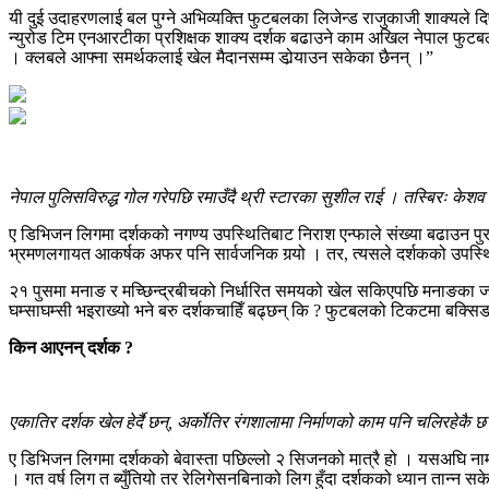
यी दुई उदाहरणलाई बल पुग्‍ने अभिव्यक्ति फुटबलका लिजेन्ड राजुकाजी शाक्यले दि
न्युरोड टिम एनआरटीका प्रशिक्षक शाक्य दर्शक बढाउने काम अखिल नेपाल फुटबल
। क्लबले आफ्ना समर्थकलाई खेल मैदानसम्म डोर्‍याउन सकेका छैनन् ।”
नेपाल पुलिसविरुद्ध गोल गरेपछि रमाउँदै थ्री स्टारका सुशील राई । तस्बिरः केशव
ए डिभिजन लिगमा दर्शकको नगण्य उपस्थितिबाट निराश एन्फाले संख्या बढाउन पुरस
भ्रमणलगायत आकर्षक अफर पनि सार्वजनिक गर्‍यो । तर, त्यसले दर्शकको उपस
२१ पुसमा मनाङ र मच्छिन्द्रबीचको निर्धारित समयको खेल सकिएपछि मनाङका जगजित 
घम्साघम्सी भइराख्यो भने बरु दर्शकचाहिँ बढ्छन् कि ? फुटबलको टिकटमा बक्सिङ
किन आएनन् दर्शक ?
एकातिर दर्शक खेल हेर्दै छन्, अर्कोतिर रंगशालामा निर्माणको काम पनि चलिरहेकै 
ए डिभिजन लिगमा दर्शकको बेवास्ता पछिल्लो २ सिजनको मात्रै हो । यसअघि नाम चलेक
। गत वर्ष लिग त ब्युँतियो तर रेलिगेसनबिनाको लिग हुँदा दर्शकको ध्यान तान्‍न