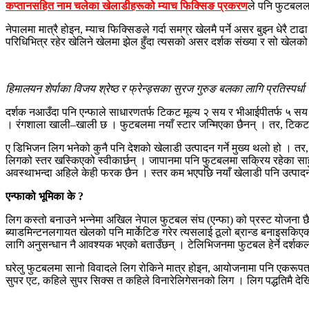
कप्तानसहित नाम चलेका खेलाडीहरूको म्याच फिक्सिङ प्रकरण
ले पनि फुटबलला
नेपालमा मात्रै होइन, म्याच फिक्सिङले गर्दा समग्र खेलमै पर्ने असर बुझ्न धेर
परिधिभित्र रहेर खेलिने खेलमा झेल हुँदा त्यसको असर दर्शक संख्या र सो खेलको स्
हिमालयन शेर्पाका विजय श्रेष्ठ र फ्रेन्ड्सका सुरज गुरुङ बलका लागि प्रतिस्पर्धा 
दर्शक नआउँदा पनि एन्फाले साधारणतर्फ टिकट मूल्य २ सय र भीआईपीतर्फ ५ सय
। रंगशाला खाली–खाली छ । फुटबलमा नयाँ स्टार जन्मिएका छैनन् । तर, टिकट मूल
ए डिभिजन लिग भनेको कुनै पनि देशको खेलाडी उत्पादन गर्ने मुख्य थलो हो । त
लिगको स्तर खस्किएको स्वीकार्छन् । जापानमा पनि फुटबलमा सक्रिय रहेका साहु
अवस्थाभन्दा अहिले केही फरक छैन । स्तर कम भएपछि नयाँ खेलाडी पनि उत्पादन
एन्फाको भूमिका के ?
लिग कस्तो बनाउने भन्नेमा अखिल नेपाल फुटबल संघ (एन्फा) को प्रस्ट योजना छ
ब्याडमिन्टनलगायत खेलको पनि मार्केटिङ गरेर त्यसलाई ठूलो ब्रान्ड बनाइसकिए
लागि अनुसन्धान नै आवश्यक भएको बताउँछन् । टेलिभिजनमा फुटबल हेर्ने दर्शकलाई 
घरेलु फुटबलमा सानो विवादले लिग रोकिने मात्र होइन, आयोजनामा पनि एकरूपता छ
सुपर एट, कहिले सुपर सिक्स त कहिले विनारेलिगेसनको लिग । लिग पद्धतिमै देख