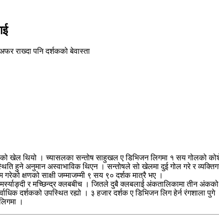
ाई
फर राख्दा पनि दर्शकको बेवास्ता
ो खेल थियो । च्यासलका सन्तोष साहुखल ए डिभिजन लिगमा १ सय गोलको कोशेढुंग
िति हुने अनुमान अस्वाभाविक थिएन । सन्तोषले सो खेलमा दुई गोल गरे र व्यक्तिगत
 गरेको क्षणको साक्षी जम्माजम्मी ९ सय ९० दर्शक मात्रै भए ।
 मर्स्याङ्दी र मच्छिन्द्र क्लबबीच । जितले दुबै क्लबलाई अंकतालिकामा तीन अंकको
र्वाधिक दर्शकको उपस्थित रह्यो । ३ हजार दर्शक ए डिभिजन लिग हेर्न रंगशाला पुगे
ा लिगमा ।