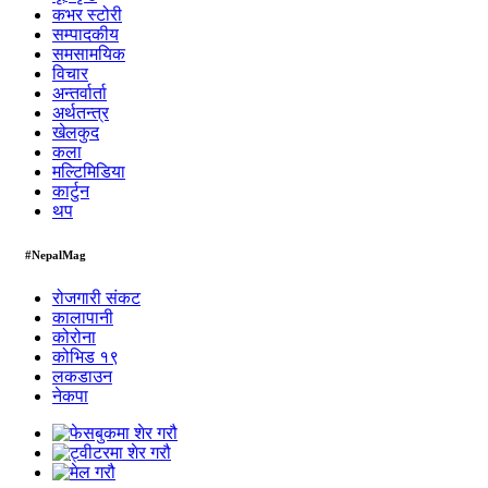
कभर स्टोरी
सम्पादकीय
समसामयिक
विचार
अन्तर्वार्ता
अर्थतन्त्र
खेलकुद
कला
मल्टिमिडिया
कार्टुन
थप
#NepalMag
रोजगारी संकट
कालापानी
कोरोना
कोभिड १९
लकडाउन
नेकपा