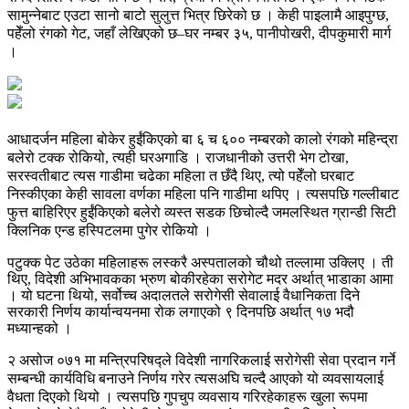
सामुन्नेबाट एउटा सानो बाटो सुलुत्त भित्र छिरेको छ । केही पाइलामै आइपुग्छ,
पहेँलो रंगको गेट, जहाँ लेखिएको छ–घर नम्बर ३५, पानीपोखरी, दीपकुमारी मार्ग
।
आधादर्जन महिला बोकेर हुईंकिएको बा ६ च ६०० नम्बरको कालो रंगको महिन्द्रा
बलेरो टक्क रोकियो, त्यही घरअगाडि । राजधानीको उत्तरी भेग टोखा,
सरस्वतीबाट त्यस गाडीमा चढेका महिला त छँदै थिए, त्यो पहेँलो घरबाट
निस्कीएका केही सावला वर्णका महिला पनि गाडीमा थपिए । त्यसपछि गल्लीबाट
फुत्त बाहिरिएर हुईंकिएको बलेरो व्यस्त सडक छिचोल्दै जमलस्थित ग्रान्डी सिटी
क्लिनिक एन्ड हस्पिटलमा पुगेर रोकियो ।
पटुक्क पेट उठेका महिलाहरू लस्करै अस्पतालको चौथो तल्लामा उक्लिए । ती
थिए, विदेशी अभिभावकका भ्रुण बोकीरहेका सरोगेट मदर अर्थात् भाडाका आमा
। यो घटना थियो, सर्वोच्च अदालतले सरोगेसी सेवालाई वैधानिकता दिने
सरकारी निर्णय कार्यान्वयनमा रोक लगाएको ९ दिनपछि अर्थात् १७ भदौ
मध्यान्हको ।
२ असोज ०७१ मा मन्त्रिपरिषद्ले विदेशी नागरिकलाई सरोगेसी सेवा प्रदान गर्ने
सम्बन्धी कार्यविधि बनाउने निर्णय गरेर त्यसअघि चल्दै आएको यो व्यवसायलाई
वैधता दिएको थियो । त्यसपछि गुपचुप व्यवसाय गरिरहेकाहरू खुला रूपमा