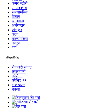
कभर स्टोरी
सम्पादकीय
समसामयिक
विचार
अन्तर्वार्ता
अर्थतन्त्र
खेलकुद
कला
मल्टिमिडिया
कार्टुन
थप
#NepalMag
रोजगारी संकट
कालापानी
कोरोना
कोभिड १९
लकडाउन
नेकपा