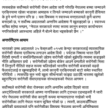
त्यसबाहेक सर्वोच्चले सरोगेसी रोक्न आदेश जारी गरेपछि नेपालमा बच्चा जन्माउने
प्रक्रियामा रहेका भाडाका आमाहरू र तिनले जन्माउने बच्चाको कानुनी हैसियत
के हुने भन्ने प्रश्न पनि छ । यस विषयमा न स्वास्थ्य मन्त्रालयले कुनै धारणा
बनाएको छ, न सर्वोच्च अदालतको अन्तरिम आदेशमा नै खुलाइएको छ । स्वास्थ्य
सचिव श्रेष्ठ भन्छन्, “नेपाल सरकारले स्पष्ट रूपमा कानुन बनाएर कार्यान्वयन
नगरिसकेको अवस्थामा अहिले नै बोल्ने बेला भइसकेको छैन ।”
अन्तर्राष्ट्रिय आयाम
भारतको उच्च अदालतले २५ फेब्रुअरी ०१५मा केन्द्र सरकारलाई व्यावसायिक
सरोगेसी सेवामा प्रतिवन्ध लगाउन आदेश दियो । पर्यटक भिषामा भारत छिर्ने
विदेशी दम्पती र समलिंगीहरूको उद्देश्य सरोगेसी रहेको बुझेपछि त्यसमा कडाइको
नीति अख्तियार गर्‍यो । सरोगेसीको उद्देश्य बोकेर आउने दम्पतीले सरोगेसी भिसा
नै लिनुपर्ने नीतिले सहज रूपमा चलिरहेको भारतीय सरोगेसी बजारको वढदो
फैलावटलाई त खुम्चाइदियो नै, लामो कानुनी प्रक्रियाको बाटो समेत स्थापित
गरिदियो । त्यसपछि सुरु भयो खुला सीमानाको फाइदा उठाउँदै भारतमा खुलेको
बहुराष्ट्रिय सरोगेसी सेवाप्रदायक संस्थाहरूको नेपाल आगमन ।
सर्वोच्चले सरोगेसी सेवा रोक्नका लागि अन्तरिम आदेश दिएको साता
अस्ट्रेलियाली सरकारले आफ्ना नागरिकका लागि ट्राभल एडभाइजरी नै जारी
गरेर नेपालमा सरोगेसी सेवा कानुनी रूपमा मान्यताप्राप्त नरहेको भन्दै
सरोगेसीका लागि नेपाल नजान सूचित गरेको छ । त्यस्तै, काठमाडौँस्थित
अमेरिकी दूतावासले पनि सरोगेसीका विषयमा नेपालमा कानुनी अनिश्चितता