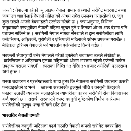
जस्तो : नेपालमा रहेको न्यु लाइफ नेपाल नामक संस्थाले सरोगेट मदरबाट बच्चा
जन्माउन चाहनेलाई नेपाली महिलाको ओभम समेत उपलब्ध गराइरहेको छ, जुन
कुरा उसले आफ्नो वेबसाइटमै उल्लेख गरेको छ । जसअनुसार, विभिन्न
समुदायको पृष्ठभूमीका नेपाली महिला सुन्दर हुने र तिनका ओभम अरू देशमा पनि
पठाउन सकिने छ । सरोगेसी नेपाल नामक संस्थाले त झन सरोगेसीका लागि
ककेसियन, अफ्रिकी, युरोपेली र एसियाली महिलाको ओभम उपलब्ध गराउँछ ।
मेडिकल टुरिजम नेपालले भने भारतीय एजेन्सीबाट किन्ने गर्दछ ।
नक्कली सेवाग्राही बनेर नेपालले गरेको इमलेको जवाफमा उसले लेखेको छ,
‘ककेसियन र अफ्रिकन मूलका महिलाको ओभम भारतमा रहेको एजेन्सी मार्फत
उपलब्ध गराउन सक्छौँ । त्यसका निम्ति १३ देखि ३० हजार अमेरिकी डलरसम्म
खर्च हुन्छ ।
यस्ता उदाहरण र प्रसंगहरूबाटै थाहा हुन्छ कि नेपालमा सरोगेसी व्यवसाय कसरी
फस्टाइरहेको छ भन्ने । खासमा सरकारकै ढुलमुले नीति र कानुनी छिद्रको
फाइदा उठाउँदै व्यवसाय चलाइरहेका व्यापारीका कारण सरोगेसी सेवा विवादास्पद
बन्दै गएको छ । तसर्थ, सरकारले स्पष्ट कानुनी दृष्टिकोण निर्माण नगरेसम्म
सरोगेसीको गुपचुप धन्दा रोकिने छाँट छैन ।
भारततिर नेपाली दम्पती
सरोगेसीका कानुनी जटिलता वढ्दै गएपछि नेपाली दम्पती सरोगेट मदरसहित