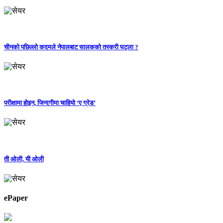
चीनको पछिल्लो कदमले नेपालबाट सालकको तस्करी घट्ला ?
परीक्षामा होइन, जिन्दगीमा चाहियो ‘ए ग्रेड’
ती ओली, यी ओली
ePaper