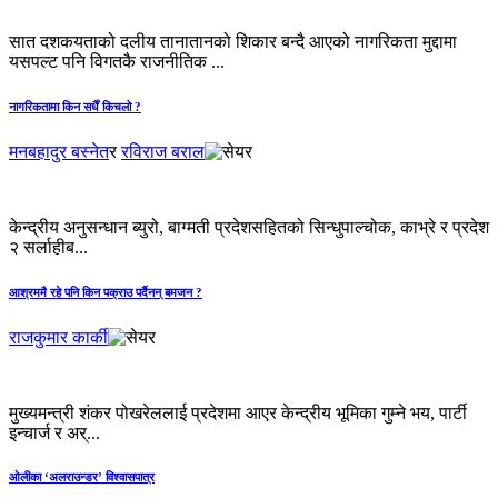
सात दशकयताको दलीय तानातानको शिकार बन्दै आएको नागरिकता मुद्दामा
यसपल्ट पनि विगतकै राजनीतिक ...
नागरिकतामा किन सधैँ किचलो ?
मनबहादुर बस्नेत
र
रविराज बराल
केन्द्रीय अनुसन्धान ब्युरो, बाग्मती प्रदेशसहितको सिन्धुपाल्चोक, काभ्रे र प्रदेश
२ सर्लाहीब...
आश्रममै रहे पनि किन पक्राउ पर्दैनन् बमजन ?
राजकुमार कार्की
मुख्यमन्त्री शंकर पोखरेललाई प्रदेशमा आएर केन्द्रीय भूमिका गुम्ने भय, पार्टी
इन्चार्ज र अर्...
ओलीका ‘अलराउन्डर’ विश्वासपात्र