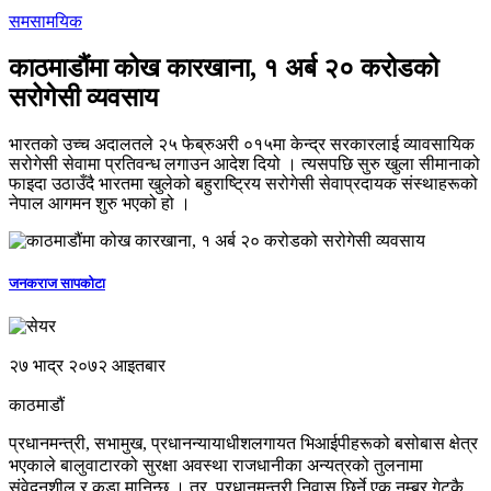
समसामयिक
काठमाडौंमा कोख कारखाना, १ अर्ब २० करोडको
सरोगेसी व्यवसाय
भारतको उच्च अदालतले २५ फेब्रुअरी ०१५मा केन्द्र सरकारलाई व्यावसायिक
सरोगेसी सेवामा प्रतिवन्ध लगाउन आदेश दियो । त्यसपछि सुरु खुला सीमानाको
फाइदा उठाउँदै भारतमा खुलेको बहुराष्ट्रिय सरोगेसी सेवाप्रदायक संस्थाहरूको
नेपाल आगमन शुरु भएको हो ।
जनकराज सापकोटा
२७ भाद्र २०७२ आइतबार
काठमाडौं
प्रधानमन्त्री, सभामुख, प्रधानन्यायाधीशलगायत भिआईपीहरूको बसोबास क्षेत्र
भएकाले बालुवाटारको सुरक्षा अवस्था राजधानीका अन्यत्रको तुलनामा
संवेदनशील र कडा मानिन्छ । तर, प्रधानमन्त्री निवास छिर्ने एक नम्बर गेटकै