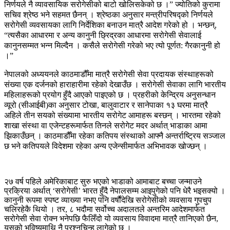
निर्णयले नै व्यावसायिक सरोगेसीको बाटो खोलिसकेको छ ।” ज्योतिको कुरामा
सचिव श्रेष्ठ भने सहमत छैनन् । श्रेष्ठका अनुसार मन्त्रीपरिषद्को निर्णयले
सरोगेसी व्यवसायका लागि निर्देशिका बनाउन मात्रै आदेश गरेको हो । भन्छन्,
“त्यसैका आधारमा र अन्य कानुनी छ्रिद्रका आधारमा सरोगेसी सेवालाई
कानुनसम्मत भन्न मिल्दैन । कसैले सरोगेसी गरेको भए त्यो पूर्णत: गैरकानुनी हो
।”
नेपालको अध्ययनले काठमाडौँमा मात्रै सरोगेसी सेवा प्रदायक संस्थाहरूको
संख्या एक दर्जनको हाराहारीमा रहेको देखाउँछ । सरोगेसी सेवाका लागि भारतीय
महिलाहरूको प्रयोग हुँदै आएको पाइएको छ । प्रहरीको केन्द्रिय अनुसन्धान
व्यूरो (सीआईबी)का अनुसार टोखा, बालुवाटार र सानेपाका १३ घरमा मात्रै
अहिले तीन सयको संख्यामा भारतीय सरोगेट आमाहरू बस्छन् । भारतमा रहेको
शाखा संस्था वा एजेन्टहरूमार्फत तिनले सरोगेट मदर अर्थात् भाडाका आमा
झिकाउँछन् । काठमाडौँमा रहेका कतिपय संस्थाको आफ्नै अन्तर्राष्ट्रिय सञ्जाल
छ भने कतिपयले विदेशमा रहेका अन्य एजेन्सीमार्फत अभिभावक खोज्छन् ।
२७ वर्ष पहिले अमेरिकाबाट सुरु भएको भाडाको आमाबाट बच्चा जन्माउने
प्रक्रिया अर्थात् ‘सरोगेसी’ भारत हुँदै नेपालसम्म आइपुगेको पनि धेरै भइसक्यो ।
कानुनी रूपमा स्पष्ट व्याख्या नभए पनि वर्षौंदेखि सरोगेसीको व्यवसाय गुपचुप
चलिरहेकै थियो । तर, ८ भदौमा सर्वोच्च अदालतले अन्तरिम आदेशमार्फत
सरोगेसी सेवा रोक्न भनेपछि फैलिँदो यो व्यवसाय विवादमा मात्रै तानिएको छैन,
यसको भविष्यमाथि नै प्रश्नचिन्ह लागेको छ ।