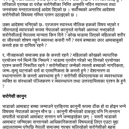
तरिकाले प्रत्यक्ष वा परोक्ष सरोगेसीका निम्ति अनुमति नदिन स्वास्थ्य तथा
जनसंख्या मन्त्रालयलाई आदेश दिएको छ । सर्वोच्चको अन्तरिम आदेशमा
सरोगेसीको विषयमा गम्भिर प्रश्न उठाइएको छ ।
उक्त आदेशमा भनिएको छ– प्रजजन स्वास्थ्य मौलिक हकको विषय भएको र
जीवनलाई व्यापारको रूपमा नेपालको कानुनले मानेको अवस्था नभएकोले
सरोगेसीलाई नेपालमा मान्यता किन दिने ? कोख भाडामा लिएको महिलाको शरीर
वा जीवनको शोषण नहुने व्यवस्था कसरी गर्ने ? स्वयं बच्चाका उपर आमाबाबुको
कस्तो हक वा दायित्व रहने ?
र, नीजहरूको समाजमा हक के कस्तो रहने ? महिलाको कोखको व्यापारिक
प्रयोजन गर्न मिल्ने कि निमल्ने ? भाडामा प्रयोग गरेको भए तिनको प्रयोगका
प्रश्न कसरी निरूपित रहने ? सरोगेसीबाट जन्मेको त्यस्तो बच्चाको नागरिकता,
जन्म–मृत्यु घटनाको दर्ता वा प्रमाणिकता के कस्तो हुने ? देशान्तरण वा
स्थानान्तरण के कस्तो अवस्थामा हुने ? सरोगेसी सेवाप्रदायक वा व्यवस्थापक
व्यक्ति वा संस्थाको पंञ्जिकरण र व्यवस्थापन तथा उत्तरदायित्वका प्रश्न के हुने
?
सरोगेसी कानुन
भाडाको आमाबाट बच्चा जन्माउने प्रक्रिया कानुनी रूपमा ठीक हो वा होइन भन्ने
विषयमा नेपालको कानुन मौन छ । कानुनी मौनताको वाबजुद पनि नि:सन्तान
दम्पतीले भाडाको आमाबाट सन्तान भने जन्माइरहेका छन् । यसरी भाडाको
आमाबाट जन्मिएका सन्तानको आधिकारिकताको विषयलाई लिएर एउटा मुद्दा
अदालतसम्म पुगेपछि नेपाली समाजमा गुपचुप चलिरहेको सरोगेसीको बहस