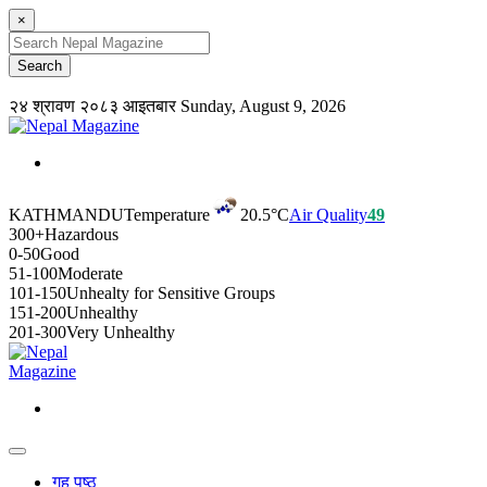
×
२४ श्रावण २०८३ आइतबार
Sunday, August 9, 2026
KATHMANDU
Temperature
20.5°C
Air Quality
49
300+
Hazardous
0-50
Good
51-100
Moderate
101-150
Unhealty for Sensitive Groups
151-200
Unhealthy
201-300
Very Unhealthy
गृह पृष्ठ