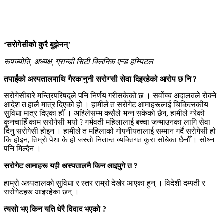
‘सरोगेसीको कुरै बुझेनन्’
रूपज्योति, अध्यक्ष, ग्रान्डी सिटी क्लिनिक एन्ड हस्पिटल
तपाईंको अस्पतालमाथि गैरकानुनी सरोगसी सेवा दिइरहेको आरोप छ नि ?
सरोगेसीबारे मन्त्रिपरिषद्ले पनि निर्णय गरीसकेको छ । सर्वोच्च अदालतले रोक्ने
आदेश त हालै मात्र दिएको हो । हामीले त सरोगेट आमाहरूलाई चिकित्सकीय
सुविधा मात्र दिएका हौँ । अहिलेसम्म कसैले भन्न सकेको छैन, हामीले गरेको
कुनचाहिँ काम सरोगेसी भयो ? गर्भवती महिलालाई बच्चा जन्माउनका लागि सेवा
दिनु सरोगेसी होइन । हामीले त महिलाको गोपनीयतालाई सम्मान गर्दै सरोगेसी हो
कि होइन, तिम्रो पेशा के हो जस्तो नितान्त व्यक्तिगत कुरा सोधेका छैनौँ । सोध्न
पनि मिल्दैन ।
सरोगेट आमाहरू यही अस्पतालमै किन आइपुगे त ?
हाम्रो अस्पतालको सुविधा र स्तर राम्रो देखेर आएका हुन् । विदेशी दम्पती र
सरोगेटहरू आइरहेका छन् ।
त्यसो भए किन यति धेरै विवाद भएको ?