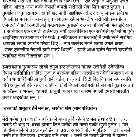
भारतका सरोगेसी क्लिनिक धाउन थालेका छन् । एक अनुमान अनुसार प्रति
महिना औसत आधा दर्जन नेपाली दम्पती सरोगेसी सेवा लिन भारत पुग्छन् ।
मुम्बईको जमुनासागरमा रहेको मालपानी आइभिएफ सेन्टर र न्यु लाइफ इन्डिया
नेपालीका मनपर्दा गन्तव्य हुन् । नेपालमा रहेका भारतीय सरोगेसी कम्पनीका
एजेन्टले नेपाली दम्पतीलाई गन्तब्यसम्म पुर्‍याउने र अन्य चाँजोपाँजो मिलाइदिन्छन्
। सानेपाका एक दम्पती हालैमात्र नयाँ दिल्लीस्थित एक सरोगेसी एजेन्सीमा पुगेर
आइभिएफ प्रत्यारोपण गरेर फर्के । नजिकका आफन्तलाई नै उनीहरूले सरोगेट
आमाको रूपमा उपयोग गरेका थिए । नाम उल्लेख नगर्ने सर्तमा उनले बताए,
“उक्त एजेन्सीमा नेपाली हामी मात्रै थिएनौँ । झण्डै आधा दर्जन नेपाली दम्पतीले
त्यहाँबाट सेवा लिइरहेका छन् ।
इजरायलमा मुख्यालय रहेको तमुज इन्टरनेसनल नामक सरोगेसी एजेन्सीका
नेपाल प्रतिनिधि साहिल गुप्ता त प्रत्येक महिना भारतीय सरोगेसी बजारमा आधा
दर्जन भन्दा धेरै महिला पुग्ने दाबी गर्छन् । ग्रान्डी सिटी क्लिनिकका रूप ज्योति
पनि आफूकहाँ हरेक हप्ता कोही न कोही नेपाली सरोगेसीको सेवाबारे बुझ्न आउने
बताउँछन । भन्छन्, “हाम्रो कानुनी व्यवस्थाका कारण नेपाली दम्पती भारतीय
बजार धाइरहेका छन् ।”
‘बच्चाको अनुहार हेर्ने मन छ’, जसोधा घोष (नाम परिवर्तन)
मेरो गर्भमा कुन देशको नागरिकको बच्चा हुर्किरहेको छ मलाई थाह छैन । तर,
मलाई यो थाह छ, बच्चा हातमा लिन पाउँदा त्यो मान्छे पक्कै खुुसी हुनेछ । मैले
हिन्दीमा बोलेको उसले बुझ्ने छैन । उसले अंग्रेजी बोले म बुझ्दिन । तर, उसले
मसँग हात मिलाउला, धन्यवाद पनि भन्ला । उस्तै परे मलाई अँगालो नै हाल्ला ।