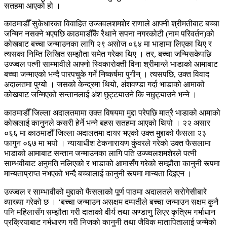
सतहमा आएको हो ।
काठमाडौँ सुकेधारका विवाहित उज्जवलशमशेर राणाले आफ्नी श्रीमतीबाट बच्चा
जन्मिन नसक्ने भएपछि काठमाडौँकै रैथाने सपना नगरकोटी (नाम परिवर्तन)को
कोखबाट बच्चा जन्माउनका लागि २९ असोज ०६४ मा भाडामा लिएका थिए र
त्यसका निम्ति लिखित सम्झौता समेत गरेका थिए । तर, बच्चा जन्मिसकेपछि
उज्ज्वल पत्नी साम्भावीले आफ्नो स्विकारोक्ती विना श्रीमान्ले भाडाको आमाबाट
बच्चा जन्माएको भन्दै पारपचुके गर्ने निष्कर्षमा पुगीन् । त्यसपछि, उक्त विवाद
अदालतमा पुग्यो । जसको केन्द्रमा थियो, अंशवण्डा गर्दा भाडाको आमाको
कोखबाट जन्मिएको सन्तानलाई अंश छुट्टयाउने कि नछुट्याउने भन्ने ।
काठमाडौँ जिल्ला अदालतमामा उक्त विषयमा मुद्दा परेपछि मात्रै भाडाको आमाको
कोखलाई कानुनले कसरी हेर्ने भन्ने बहस सतहमा आएको थियो । २२ असार
०६६ मा काठमाडौँ जिल्ला अदालतमा दायर भएको उक्त मुद्दाको फैसला २३
फागुन ०६७ मा भयो । न्यायाधीश टेकनारायण कुंवरले गरेको उक्त फैसलामा
भाडाको आमाबाट सन्तान जन्माउनका लागि पति उज्ज्वलशमशेरले पत्नी
साम्भवीबाट अनुमति नलिएको र भाडाको आमासँग गरेको सम्झौता कानुनी रूपमा
मान्यताप्राप्त नभएको भन्दै बच्चालाई कानुनी रूपमा मान्यता दिइएन ।
उज्ज्वल र साम्भावीको मुद्दाको फैसलाको पूर्ण पाठमा अदालतले सरोगेसीबारे
व्याख्या गरेको छ । ‘बच्चा जन्माउन असक्षम दम्पतीले बच्चा जन्माउन सक्षम कुनै
पनि महिलासँग सम्झौता गरी दाताको वीर्य तथा अण्डाणु लिएर कृत्रिम गर्भाधान
प्रक्रियाबाट गर्भधारण गरी निजको कानुनी तथा जैविक मातापितालाई जन्मेको