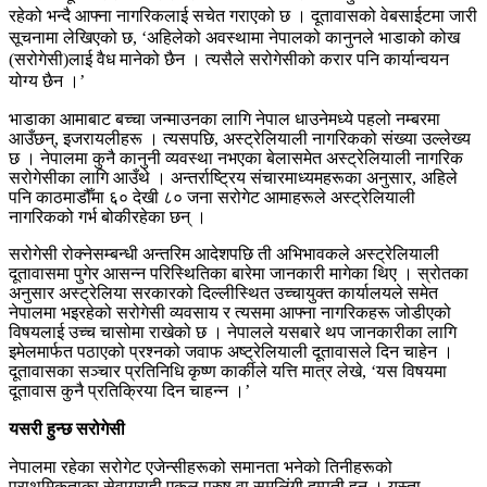
रहेको भन्दै आफ्ना नागरिकलाई सचेत गराएको छ । दूतावासको वेबसाईटमा जारी
सूचनामा लेखिएको छ, ‘अहिलेको अवस्थामा नेपालको कानुनले भाडाको कोख
(सरोगेसी)लाई वैध मानेको छैन । त्यसैले सरोगेसीको करार पनि कार्यान्वयन
योग्य छैन ।’
भाडाका आमाबाट बच्चा जन्माउनका लागि नेपाल धाउनेमध्ये पहलो नम्बरमा
आउँछन्, इजरायलीहरू । त्यसपछि, अस्ट्रेलियाली नागरिकको संख्या उल्लेख्य
छ । नेपालमा कुनै कानुनी व्यवस्था नभएका बेलासमेत अस्ट्रेलियाली नागरिक
सरोगेसीका लागि आउँथे । अन्तर्राष्ट्रिय संचारमाध्यमहरूका अनुसार, अहिले
पनि काठमाडौँमा ६० देखी ८० जना सरोगेट आमाहरूले अस्ट्रेलियाली
नागरिकको गर्भ बोकीरहेका छन् ।
सरोगेसी रोक्नेसम्बन्धी अन्तरिम आदेशपछि ती अभिभावकले अस्ट्रेलियाली
दूतावासमा पुगेर आसन्न परिस्थितिका बारेमा जानकारी मागेका थिए । स्रोतका
अनुसार अस्ट्रेलिया सरकारको दिल्लीस्थित उच्चायुक्त कार्यालयले समेत
नेपालमा भइरहेको सरोगेसी व्यवसाय र त्यसमा आफ्ना नागरिकहरू जोडीएको
विषयलाई उच्च चासोमा राखेको छ । नेपालले यसबारे थप जानकारीका लागि
इमेलमार्फत पठाएको प्रश्नको जवाफ अष्ट्रेलियाली दूतावासले दिन चाहेन ।
दूतावासका सञ्चार प्रतिनिधि कृष्ण कार्कीले यत्ति मात्र लेखे, ‘यस विषयमा
दूतावास कुनै प्रतिक्रिया दिन चाहन्न ।’
यसरी हुन्छ सरोगेसी
नेपालमा रहेका सरोगेट एजेन्सीहरूको समानता भनेको तिनीहरूको
प्राथमिकताका सेवाग्राही एकल पुरुष वा समलिंगी दम्पती हुन् । यस्ता