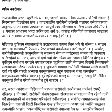
मिलाइदिने काम गर्छन् ।
अवैध कारोबार
राजधानीमा यस्ता थुप्रै संस्था छन्, जसले व्यावसायिक रूपमा सरोगेसी सेवालाई
निरन्तरता दिइरहेका छन् । काठमाडौँमा सरोगेसी एजेन्सी चलाएर बसेकाहरूका
अनुसार एउटा वच्चा उत्पादनका सम्पूर्ण खर्च औसतमा चालिस लाख रुपियाँ पर्छ
। यसका आधारमा भन्दा करिब एक अर्ब २० करोड रुपियाँको कारोबार भाडाका
आमाबाट बच्चा जन्माउने व्यवसायबाट भइरहेको छ ।
मेडिकल टुरिजम नेपाललाई नै उदाहरणका रूपमा लिने भने यो संस्था १ साउन
०७१ मा काठमाडौँ जिल्ला रजिष्ट्रारको कार्यालयमा दर्ता भएको छ । अर्थात्,
सरोगेसीसम्बन्धी कानुनबिना नै स्वास्थ्य सेवा वा पर्यटनका नाममा यो व्यवसाय
चलिरहेको छ । तर, कम्पनी दर्ता गर्दा पेश गरेका कागजातमा विभिन्न देशहरूबाट
कृत्रिम गर्भाधान गराउने उपचारात्मक पद्धतिका लागि नेपालमा विरामी भित्र्याउने
लगायतका उद्देश्य उल्लेख छन् । घुमाउरो भाषामा सरोगेसी सेवाका लागि कम्पनी
दर्ता गरे पनि यस्तो अभ्यास कानुनसम्मत नहुने स्वास्थ्य तथा जनसंख्या
मन्त्रालयका सचिव शान्तबहादुर श्रेष्ठको भनाइ छ । भन्छन्, “अनुमति लिँदैमा
कानुनले निषेध गरेको काम वैध हुनै सक्दैन ।”
तर, यस्ता आदेश वा निर्देशनको प्रभाव सरोगेसी कारोबारमा नपरेको स्पष्टै
देखिन्छ । किनभने, सरोगेसी सेवाप्रदायक संस्थाका सञ्चालक वैध रहेको दाबी
गर्दै हाकाहाकी यो कारोबार गरिरहेको स्वीकार्छन् । सरोगेट आमाहरूलाई सेवा
दिईरहेका ग्रान्डी सिटी क्लिनिक एन्ड हस्पिटलका अध्यक्ष एवं ज्योति समूहका
रूपज्योति भन्छन्, “अन्तर्राष्ट्रिय सरोगेसी नेपालमा वैध छ । मन्त्रीपरिषद्को