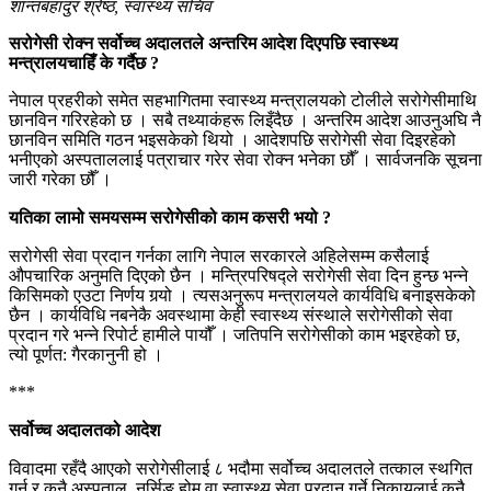
शान्तबहादुर श्रेष्ठ, स्वास्थ्य सचिव
सरोगेसी रोक्न सर्वोच्च अदालतले अन्तरिम आदेश दिएपछि स्वास्थ्य
मन्त्रालयचाहिँ के गर्दैछ ?
नेपाल प्रहरीको समेत सहभागितमा स्वास्थ्य मन्त्रालयको टोलीले सरोगेसीमाथि
छानविन गरिरहेको छ । सबै तथ्याकंहरू लिइँदैछ । अन्तरिम आदेश आउनुअघि नै
छानविन समिति गठन भइसकेको थियो । आदेशपछि सरोगेसी सेवा दिइरहेको
भनीएको अस्पताललाई पत्राचार गरेर सेवा रोक्न भनेका छौँ । सार्वजनकि सूचना
जारी गरेका छौँ ।
यतिका लामो समयसम्म सरोगेसीको काम कसरी भयो ?
सरोगेसी सेवा प्रदान गर्नका लागि नेपाल सरकारले अहिलेसम्म कसैलाई
औपचारिक अनुमति दिएको छैन । मन्त्रिपरिषद्ले सरोगेसी सेवा दिन हुन्छ भन्ने
किसिमको एउटा निर्णय गर्‍यो । त्यसअनुरूप मन्त्रालयले कार्यविधि बनाइसकेको
छैन । कार्यविधि नबनेकै अवस्थामा केही स्वास्थ्य संस्थाले सरोगेसीको सेवा
प्रदान गरे भन्ने रिपोर्ट हामीले पायौँ । जतिपनि सरोगेसीको काम भइरहेको छ,
त्यो पूर्णत: गैरकानुनी हो ।
***
सर्वोच्च अदालतको आदेश
विवादमा रहँदै आएको सरोगेसीलाई ८ भदौमा सर्वोच्च अदालतले तत्काल स्थगित
गर्न र कुनै अस्पताल, नर्सिङ होम वा स्वास्थ्य सेवा प्रदान गर्ने निकायलाई कुनै