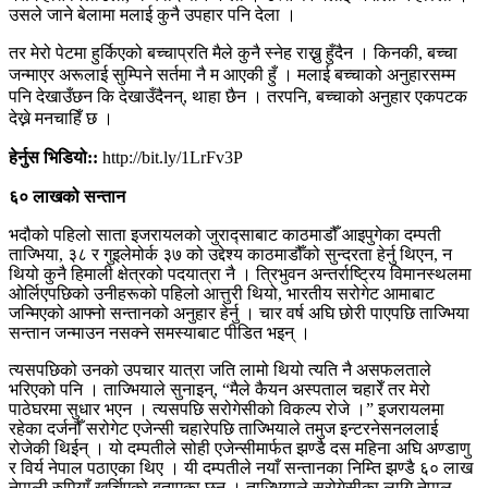
उसले जाने बेलामा मलाई कुनै उपहार पनि देला ।
तर मेरो पेटमा हुर्किएको बच्चाप्रति मैले कुनै स्नेह राख्नु हुँदैन । किनकी, बच्चा
जन्माएर अरूलाई सुम्पिने सर्तमा नै म आएकी हुँ । मलाई बच्चाको अनुहारसम्म
पनि देखाउँछन कि देखाउँदैनन्, थाहा छैन । तरपनि, बच्चाको अनुहार एकपटक
देख्ने मनचाहिँ छ ।
हेर्नुस भिडियो::
http://bit.ly/1LrFv3P
६० लाखको सन्तान
भदौको पहिलो साता इजरायलको जुराद्साबाट काठमाडौँ आइपुगेका दम्पती
ताज्भिया, ३८ र गुइलेमोर्क ३७ को उद्देश्य काठमाडौँको सुन्दरता हेर्नु थिएन, न
थियो कुनै हिमाली क्षेत्रको पदयात्रा नै । त्रिभुवन अन्तर्राष्ट्रिय विमानस्थलमा
ओर्लिएपछिको उनीहरूको पहिलो आत्तुरी थियो, भारतीय सरोगेट आमाबाट
जन्मिएको आफ्नो सन्तानको अनुहार हेर्नु । चार वर्ष अघि छोरी पाएपछि ताज्भिया
सन्तान जन्माउन नसक्ने समस्याबाट पीडित भइन् ।
त्यसपछिको उनको उपचार यात्रा जति लामो थियो त्यति नै असफलताले
भरिएको पनि । ताज्भियाले सुनाइन्, “मैले कैयन अस्पताल चहारेँ तर मेरो
पाठेघरमा सुधार भएन । त्यसपछि सरोगेसीको विकल्प रोजे ।” इजरायलमा
रहेका दर्जनौँ सरोगेट एजेन्सी चहारेपछि ताज्भियाले तमुज इन्टरनेसनललाई
रोजेकी थिईन् । यो दम्पतीले सोही एजेन्सीमार्फत झण्डै दस महिना अघि अण्डाणु
र विर्य नेपाल पठाएका थिए । यी दम्पतीले नयाँ सन्तानका निम्ति झण्डै ६० लाख
नेपाली रुपियाँ खर्चिएको बताएका छन् । ताज्भियाले सरोगेसीका लागि नेपाल