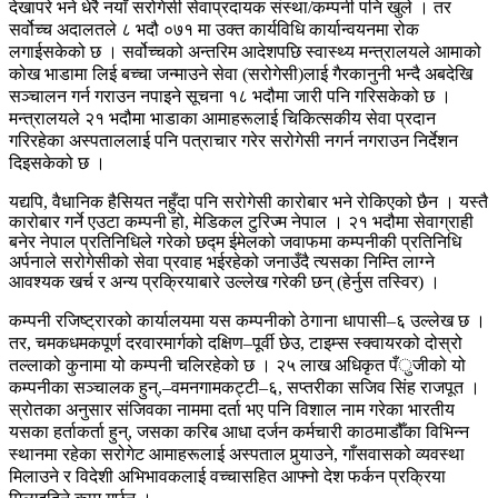
देखापरे भने धेरै नयाँ सरोगेसी सेवाप्रदायक संस्था/कम्पनी पनि खुले । तर
सर्वोच्च अदालतले ८ भदौ ०७१ मा उक्त कार्यविधि कार्यान्वयनमा रोक
लगाईसकेको छ । सर्वोच्चको अन्तरिम आदेशपछि स्वास्थ्य मन्त्रालयले आमाको
कोख भाडामा लिई बच्चा जन्माउने सेवा (सरोगेसी)लाई गैरकानुनी भन्दै अबदेखि
सञ्चालन गर्न गराउन नपाइने सूचना १८ भदौमा जारी पनि गरिसकेको छ ।
मन्त्रालयले २१ भदौमा भाडाका आमाहरूलाई चिकित्सकीय सेवा प्रदान
गरिरहेका अस्पताललाई पनि पत्राचार गरेर सरोगेसी नगर्न नगराउन निर्देशन
दिइसकेको छ ।
यद्यपि, वैधानिक हैसियत नहुँदा पनि सरोगेसी कारोबार भने रोकिएको छैन । यस्तै
कारोबार गर्ने एउटा कम्पनी हो, मेडिकल टुरिज्म नेपाल । २१ भदौमा सेवाग्राही
बनेर नेपाल प्रतिनिधिले गरेको छद्म ईमेलको जवाफमा कम्पनीकी प्रतिनिधि
अर्पनाले सरोगेसीको सेवा प्रवाह भईरहेको जनाउँदै त्यसका निम्ति लाग्ने
आवश्यक खर्च र अन्य प्रक्रियाबारे उल्लेख गरेकी छन् (हेर्नुस तस्विर) ।
कम्पनी रजिष्ट्रारको कार्यालयमा यस कम्पनीको ठेगाना धापासी–६ उल्लेख छ ।
तर, चमकधमकपूर्ण दरवारमार्गको दक्षिण–पूर्वी छेउ, टाइम्स स्क्वायरको दोस्रो
तल्लाको कुनामा यो कम्पनी चलिरहेको छ । २५ लाख अधिकृत पँुजीको यो
कम्पनीका सञ्चालक हुन्,–वमनगामकट्टी–६, सप्तरीका सजिव सिंह राजपूत ।
स्रोतका अनुसार संजिवका नाममा दर्ता भए पनि विशाल नाम गरेका भारतीय
यसका हर्ताकर्ता हुन्, जसका करिब आधा दर्जन कर्मचारी काठमाडौँका विभिन्न
स्थानमा रहेका सरोगेट आमाहरूलाई अस्पताल पुर्‍याउने, गाँसवासको व्यवस्था
मिलाउने र विदेशी अभिभावकलाई वच्चासहित आफ्नो देश फर्कन प्रक्रिया