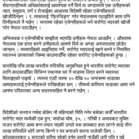
सेवाग्राहीमध्ये अधिकांशलाई आवश्यक पर्ने विर्य वा अण्डामध्ये एक उनीहरूको
जात, समुदाय, वर्ण र रोजाईका आधारमा विदेशमै रहेका एजेन्सीहरूले
खोजीदिन्छन् । र, त्यसलाई ‘फ्रिजिङ्ग’ गरेर नेपालसम्म पठाइदिने काम पनि
तिनीहरूले नै गर्छन् । भारतमा रहेका एजेन्सीहरूले भने सरोगेट मदरको खोजी
गरेर नेपाल पठाउँछन् ।
अभिभावक र एजेन्सीबीच सम्झौता भएपछि उनीहरू नेपाल आउछँन् । औसतमा
नेपालमा एक हप्ता बस्ने उनीहरूले आफ्नो विर्य वा अण्डा अस्पतालमा छोडेर
जान्छन् । त्यसपछिको आइभिएफ गर्ने, सरोगेट मदरलाई खाने बस्ने र नियमित
स्वास्थ्य उपचारको जिम्मा काठमाडौँमा रहेका सरोगेट एजेन्सीहरूको हुन्छ ।
चारदेखि पाँच लाख भारतीय रुपियाँमा अनुबन्धित हुने भारतीय सरोगेट मदरका
लागि काठमाडौँका विभिन्न स्थानमा घर नै भाडामा लिएर बस्ने व्यवस्था
मिलाइएको पाइयो । त्यस्ता एउटै घरमा २० देखि ५० जनासम्म भाडाका
आमाहरूलाई एजेन्सीहरूले राखिरहेका छन् । तीमध्ये कतिपय भाडाका आमा भने
आफ्ना परिवारका अन्य सदस्यसहित नै बस्ने गर्छन् ।
विदेशीको सन्तान गर्भमा बोकेर नौ महिनाको मिति गनेर बसेका सयौँ भारतीय
सरोगेट मदर मध्येकी एक हुन, जसोधा घोष, ३५, । गरिबी र अभावबाट मुक्ति
पाउन सरोगेट आमा बन्न तयार भएकी उनले यस कामबाट हात लाग्ने साढे तीन
लाख रुपियाँले थोरै जग्गा किन्ने र घर बनाउने सपना पालेकी छिन् ।
कोलकाताबाट ६ घन्टाको दूरीमा रहेको दुर्गम उत्तरी गाउँकी उनी पति र दुई