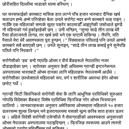
छोरीसहित दिल्लीमा भाडाको घरमा बस्थिन् ।
घर सरसफाईको कामबाट मासिक हात लाग्ने पाँच हजार भारुबाट दैनिक खर्च
चलाउन हम्मे–हम्मे परिरहेका बेला उनले सरोगेट मदर बन्ने कामबारे थाह पाइन् ।
गाउँकै एक महिलाको सम्पर्क सूत्र पक्रेर काठमाडौँ आइपुगेकी जसोधाले झण्डै
नौ महिनाको गर्भ हुर्काइरहेकी छन् । उनी भन्छिन्, “सुन्दा साढे तीन लाख धेरै
पैसा होलाजस्तो लाग्छ, तर खर्च गर्‍यो भने एक घन्टामै सकिन्छ । तैपनि, यति
पैसाले मेरा धेरै आवश्यकता पूरा हुन्छन् ।” रिक्सावाल पतिलाई पनि उनले आफ्नो
कामबारे सबै बताएकी छन् । उनले सुनाइन्, “साढे तीन लाख कमाई हुने सुनेपछि
पतिले पनि स्विकारे ।”
सरोगेसीको ‘हब’ बन्दै गएपछि ओभम र वीर्य बैंकहरूले नेपालतिर नजर
दौडाइरहेका छन् । स्रोतका अनुसार केही अघिसम्म ग्रान्डी इन्टरनेसनल
अस्पतालमा भारतबाटै ओभम दानका लागि महिलाहरू नेपालसम्मै आउँथे ।
सरोगेसीका उपभोक्ताले महिलाको रूप, वर्ण र शारीरिक अवस्था हेरेर ओभम
छनोट गर्थे ।
ग्रान्डी सिटी क्लिनिकले सरोगेसी सेवा कै लागि आधुनिक प्रविधिको सुरुआत
गरेपछि विदेशका बैंकबाट विशेष प्रविधिमा फ्रिजिङ गरेर ओभम भित्र्याउन
थालियो । जानकारहरूका अनुसार अमेरिकामा ओभमदाता महिलाले १० हजार
डलरसम्म शुल्क लिन्छन् भने इजरायलयमा यसको मूल्य करिब सात हजार डलर
छ । अहिले विदेशी सरोगेसी एजेन्सीले नै सेवाग्राहीको आवश्यकता अनुसारको
ओभम नेपालका अस्पतालमा पठाइदिन्छन् । फ्रिजिङ स्वरूपमा आउने त्यस्तो
ओभमको प्रयोग महिनौँसम्म गर्न सकिन्छ ।