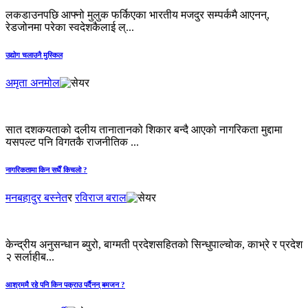
लकडाउनपछि आफ्नो मुलुक फर्किएका भारतीय मजदुर सम्पर्कमै आएनन्,
रेडजोनमा परेका स्वदेशकैलाई ल्...
उद्योग चलाउनै मुस्किल
अमृता अनमोल
सात दशकयताको दलीय तानातानको शिकार बन्दै आएको नागरिकता मुद्दामा
यसपल्ट पनि विगतकै राजनीतिक ...
नागरिकतामा किन सधैँ किचलो ?
मनबहादुर बस्नेत
र
रविराज बराल
केन्द्रीय अनुसन्धान ब्युरो, बाग्मती प्रदेशसहितको सिन्धुपाल्चोक, काभ्रे र प्रदेश
२ सर्लाहीब...
आश्रममै रहे पनि किन पक्राउ पर्दैनन् बमजन ?