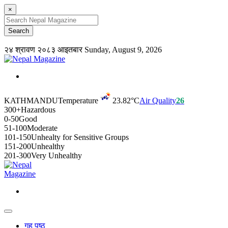
×
२४ श्रावण २०८३ आइतबार
Sunday, August 9, 2026
KATHMANDU
Temperature
23.82°C
Air Quality
26
300+
Hazardous
0-50
Good
51-100
Moderate
101-150
Unhealty for Sensitive Groups
151-200
Unhealthy
201-300
Very Unhealthy
गृह पृष्ठ