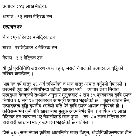
उत्पादन : ४३ लाख मेट्रिक
आयात : १३ लाख मेट्रिक टन
उत्पादन दर
चीन : प्रतिहेक्टर ५ मेट्रिक टन
भारत : प्रतिहेक्टर ४ मेट्रिक टन
नेपाल : ३.३ मेट्रिक टन
यी दुई प्रतिनिधि उदाहरण त्यस्ता हुन्, जसले नेपालको उत्पादकत्व वृद्धिको
तस्बिर बताउँछन् ।
अझ गत वर्ष मात्र २६ अर्ब रुपियाँको त धान मात्र आयात गर्नुपर्‍यो नेपालले ।
तरकारी एक अर्ब रुपियाँभन्दा बढीको आयात भयो । व्यापार तथा निर्यात
प्रवद्र्धन केन्द्रको तथ्यांक अनुृसार मुलुकबाट २ सय ८५ प्रकारका कृषि उपज
निर्यात र ६ सय २० प्रकारका सामग्री आयात भइरहेको छ । बुझ्न कठिन छैन,
उत्पादकत्व वृद्धि दयनीय भएकैले यति धेरै कृषि उपज आयात गर्नुपरेको हो ।
कतिसम्म भने कुनै पनि खाद्यान्नमा मुलुक आत्मनिर्भर छैन । वार्षिक ९२ लाख
मेट्रिक टन खाद्यान्न भए नेपालीलाई खान पुग्छ । तर, ८० लाख मेट्रिक टन
हाराहारी खाद्यान्न मात्र उत्पादन भइरहेको छ यतिबेला ।
विसं ०३५ सम्म नेपाल कृषिमा आत्मनिर्भर मात्र थिएन, औद्योगिकीकरणबाट तीन