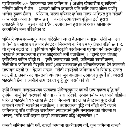
प्रतिशतसँग ०.५ हेक्टरभन्दा कम जमिन छ । अर्थात् खेतबारीमा दु:खजिलो
गर्नेसँग जमिन नै छैन । अरूको जमिन कमाउने पनि कति समय जोत्न पाउँछु
भन्नेमा ढुक्क छैनन् । परिणाम, यस्ता परिवार कृषिमा मात्र आश्रित हुन नसकी
अन्य पेसा अपनाउन बाध्य छन् । जसले उत्पादकत्व वृद्धिमा ठूलै ह्रास
ल्याइरहेको छ । बुझ्न कठिन छैन, उत्पादकत्व ह्रासको असर खाद्यान्नमा
आत्मनिर्भर बन्न परिरहेको छ ।
भूमिबारे अध्ययन–अनुसन्धान गरिरहेका जगत देउजाका भनाइमा खेती लगाउन
सकिने ४१ लाख २१ हजार हेक्टर जमिनमध्ये करिब २५ प्रतिशत बाँझो छ । र,
यो क्रम बढ्दो छ । कृषियोग्य भूमि गैरकृषि प्रयोजनमा प्रयोग गर्ने क्रम तीव्र
भएकाले उत्पादकत्वमा ह्रास आइरहेको उनी बताउँछन् । “झन्डै एक चौथाइ
कृषियोग्य जमिन बाँझो छ । कृषि कामदारको कमी, जमिनको खण्डीकरण,
खेतीयोग्य जमिनको गैरकृषि कार्य (आवासलगायत)मा परिवर्तनजस्ता धेरै कारणले
उत्पादन घट्दो छ,” देउजा भन्छन्, “खेती भइरहेको जमिनमा पनि सिँचाइ, उन्नत
मल, बीउ, उपकरणलगायतको अभावमा जुन क्षमतामा उत्पादन हुनुपर्ने हो, त्यसरी
भइरहेको छैन । त्यसैले उत्पादकत्व वृद्धि हुन नसकेको हो ।”
कृषि विकास मन्त्रालयका प्रवक्ता योगेन्द्रकुमार कार्की उत्पादकत्व वृद्धि गर्न
कृषिमा आधुनिकीकरणको योजना अघि सारिएको, उत्पादनयोग्य भएर पनि बाँझोमा
परिणत भइरहेको १० लाख हेक्टर जमिनमध्ये चार लाख हेक्टरमा पुन: खेती
लगाउने तयारी भइरहेको बताउँछन् । उत्पादकत्व वृद्धि गर्न बाँझो बन्दै गएको
जमिनलाई पाँच वर्षभित्र उपयोगमा ल्याइसक्ने कृषि मन्त्रालयको योजना छ ।
भन्छन्, “पाँच वर्षभित्रमा हाम्रो उत्पादकत्व वृद्धि भइसक्नेछ ।”
कस्तो जमिनमा खेती गर्ने, कस्तो जग्गामा सहरीकरण गर्ने, कुन जमिनमा कस्तो