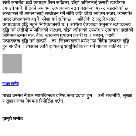
खेती लगाउँदा बढी उत्पादन लिन सकिन्छ, बाँझो जमिनलाई कसरी उपयोगमा
ल्याउने भन्ने नीतिको अभावमा उत्पादकत्व बढ्न नसकेको प्रस्ट भइसकेको छ ।
सरकारले यी समस्यालाई सम्बोधन गर्ने नीति जति चाँडो ल्याउन सक्छ, त्यसपछि
मात्र उत्पादकत्व बढ्ने अपेक्षा गर्न सकिन्छ । अहिलेकै टालटुले पाराले
उत्पादकत्व वृद्धि नहुने निश्चितजस्तै छ । अध्येता देउजाका अनुसार उत्पादकत्व
वृद्धि गर्न खेतीयोग्य जमिनको संरक्षण, बाँझो जमिनको उपयोग र उत्पादन भइरहेको
जमिनमा उन्नत मल, बीउ, उपकरण पुर्‍याउन जरुरी छ । भन्छन्, “हामी
उत्पादकत्व वृद्धि गर्न सक्छौँ । तर, सिंहदरबारमा बसेर गफ दिँदैमा उत्पादन वृद्धि
हुन सक्तैन । त्यसका लागि कृषिलाई आधुनिकीकरण गर्ने योजना चाहिन्छ ।”
माधव बस्नेत
माधव बस्‍नेत नेपाल म्यागजिनका वरिष्ठ सम्वाददाता हुन् । उनी राजनीति, सुरक्षा
र सुशासनका विषयमा रिपोर्टिङ गर्छन् ।
हाम्रो छनोट