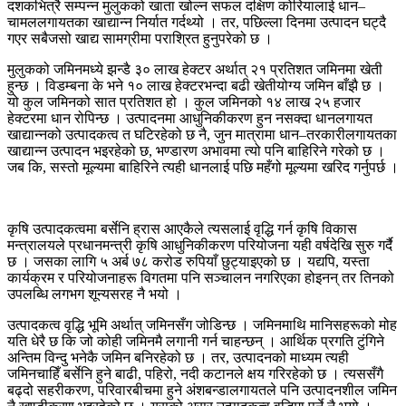
दशकभित्रै सम्पन्न मुलुकको खाता खोल्न सफल दक्षिण कोरियालाई धान–
चामललगायतका खाद्यान्न निर्यात गर्दथ्यो । तर, पछिल्ला दिनमा उत्पादन घट्दै
गएर सबैजसो खाद्य सामग्रीमा पराश्रित हुनुपरेको छ ।
मुलुकको जमिनमध्ये झन्डै ३० लाख हेक्टर अर्थात् २१ प्रतिशत जमिनमा खेती
हुन्छ । विडम्बना के भने १० लाख हेक्टरभन्दा बढी खेतीयोग्य जमिन बाँझै छ ।
यो कुल जमिनको सात प्रतिशत हो । कुल जमिनको १४ लाख २५ हजार
हेक्टरमा धान रोपिन्छ । उत्पादनमा आधुनिकीकरण हुन नसक्दा धानलगायत
खाद्यान्नको उत्पादकत्व त घटिरहेको छ नै, जुन मात्रामा धान–तरकारीलगायतका
खाद्यान्न उत्पादन भइरहेको छ, भण्डारण अभावमा त्यो पनि बाहिरिने गरेको छ ।
जब कि, सस्तो मूल्यमा बाहिरिने त्यही धानलाई पछि महँगो मूल्यमा खरिद गर्नुपर्छ ।
कृषि उत्पादकत्वमा बर्सेनि ह्रास आएकैले त्यसलाई वृद्धि गर्न कृषि विकास
मन्त्रालयले प्रधानमन्त्री कृषि आधुनिकीकरण परियोजना यही वर्षदेखि सुरु गर्दै
छ । जसका लागि ५ अर्ब ७८ करोड रुपियाँ छुट्याइएको छ । यद्यपि, यस्ता
कार्यक्रम र परियोजनाहरू विगतमा पनि सञ्चालन नगरिएका होइनन् तर तिनको
उपलब्धि लगभग शून्यसरह नै भयो ।
उत्पादकत्व वृद्धि भूमि अर्थात् जमिनसँग जोडिन्छ । जमिनमाथि मानिसहरूको मोह
यति धेरै छ कि जो कोही जमिनमै लगानी गर्न चाहन्छन् । आर्थिक प्रगति टुंगिने
अन्तिम विन्दु भनेकै जमिन बनिरहेको छ । तर, उत्पादनको माध्यम त्यही
जमिनचाहिँ बर्सेनि हुने बाढी, पहिरो, नदी कटानले क्षय गरिरहेको छ । त्यससँगै
बढ्दो सहरीकरण, परिवारबीचमा हुने अंशबन्डालगायतले पनि उत्पादनशील जमिन