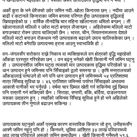
नै खण्डीकरण भइरहेको छ । यसको असर उत्पादकत्व वृद्धिमा पर्ने नै भयो ।
अर्को कुरा के भने धेरैजसो उर्वर जमिन नदी–खोला किनारमा छन् । नदीमा आउने
बाढी र कटानले किनाराका जमिन बगरमा परिणत हुँदा उत्पादकत्व वृद्धिलाई
खियाइरहेको छ । वार्षिक तीनदेखि चार महिना खोलानाला धमिलो बग्छन् । ती
खोलानालाले मलिलो र उर्वरा माटो बगाएर लैजान्छन् । अहिलेसम्म मलिलो माटो
बगाउनबाट रोक्न उपाय चालिएको छैन । भारत, चीन, भियतनामजस्ता देशले
मलिलो माटो बगाउन रोकथाम गरी उत्पादकत्व बढाउने उपाय चालिसकेका छन् ।
मलिलो माटो बगेपछि उत्पादनमा ह्रास आउनु स्वाभाविकै हो ।
वन–जंगलसँग सरोकार राख्ने निकाय वा व्यक्तिहरूले वन क्षेत्रको वृद्धि भइरहेको
आँकडा प्रस्तुत गरिरहेका छन् । वन बढ्नु भनेको खेती किसानी गर्ने जमिन घट्नु
हो । उत्पादनशील जमिन घट्दा त्यसको मार उत्पादकत्व वृद्धिमा परिरहेको छ ।
धान उत्पादन हुने जमिनमा पनि सिँचाइको ठूलो समस्या छ । कृषि मन्त्रालयको
आँकडालाई पत्याउने हो भने पनि धान उत्पादन हुने जमिनमध्ये ५४ प्रतिशतमा
मात्र सिँचाइ सुविधा छ । ४६ प्रतिशत जमिनमा पर्याप्त सिँचाइको अभावमा
आकाशे पानीको भर पर्नुपर्छ । वर्षमा चार छिमल खेती गर्न सकिनेमा दुई छिमल
पनि राम्ररी गर्न सकिएको छैन । सिराहा, सप्तरी, बाँके, बर्दिया, दाङलगायत
यसका उदाहरण हुन् । त्यहाँको जमिनमा सिँचाइ सुविधा हुने हो भने अहिलेको
उत्पादकत्व तीन गुणाले बढाउन सकिन्छ ।
उत्पादकत्व घट्नुको अर्को प्रमुख कारण वास्तविक किसान जो हुन्, उनीहरूसँग
आफ्नै जमिन नहुनु पनि हो । किनभने, भूमिमा आश्रित ३४ लाख परिवारमध्ये
आठ लाख परिवारले अरूको जमिन कमाउँछन् । खेती किसानी गर्नेमध्ये ५१.६