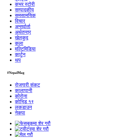
कभर स्टोरी
सम्पादकीय
समसामयिक
विचार
अन्तर्वार्ता
अर्थतन्त्र
खेलकुद
कला
मल्टिमिडिया
कार्टुन
थप
#NepalMag
रोजगारी संकट
कालापानी
कोरोना
कोभिड १९
लकडाउन
नेकपा