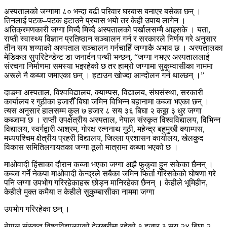
अस्पतालको जग्गामा ८० भन्दा बढी परिवार घरबास बनाएर बसेका छन् ।
तिनलाई पटक–पटक हटाउने प्रयास भयो तर केही उपाय लागेन ।
अतिक्रमणकारी जग्गा मिच्दै मिच्दै अस्पतालको पर्खालसम्मै आइसके । यता,
राप्ती स्वास्थ्य विज्ञान प्रतिष्ठान सञ्चालन गर्न र सरकारले निर्णय गरे अनुसार
तीन सय शय्याको अस्पताल सञ्चालन गर्नचाहिँ जग्गाकै अभाव छ । अस्पतालका
मेडिकल सुपरिटेन्डेन्ट डा जनार्दन पन्थी भन्छन्, “जग्गा नभएर अस्पताललाई
संरचना निर्माणमा समस्या भइरहेको छ तर हाम्रो जग्गामा सुकुम्वासीका नाममा
अरूले नै कब्जा जमाएका छन् । हटाउन खोज्दा आन्दोलन गर्न थाल्छन् ।”
दाङमा अस्पताल, विश्वविद्यालय, क्याम्पस, विद्यालय, संघसंस्था, सरकारी
कार्यालय र गुठीका हजारौँ बिघा जमिन विभिन्न बहानामा कब्जा भएका छन् ।
त्यस अनुसार हालसम्म कुल ७ हजार ८ सय ३६ बिघा २ कठ्ठा ३ धुर जग्गा
कब्जामा छ । राप्ती उपक्षेत्रीय अस्पताल, नेपाल संस्कृत विश्वविद्यालय, विभिन्न
विद्यालय, स्वर्गद्वारी आश्रम, गोरक्ष रत्ननाथ गुठी, महेन्द्र बहुमुखी क्याम्पस,
मध्यपश्चिम क्षेत्रीय प्रहरी विद्यालय, जिल्ला प्रशासन कार्यालय, खेलकुद
विकास समितिलगायतका जग्गा ठूलो मात्रामा कब्जा भएको छ ।
माओवादी हिंसाका दौरान कब्जा भएका जग्गा अझै फुकुवा हुन सकेका छैनन् ।
कब्जा गर्ने नेकपा माओवादी केन्द्रले सबैका जमिन फिर्ता गरिसकेको घोषणा गरे
पनि जग्गा उपभोग गरिरहेकाहरू छोड्न मानिरहेका छैनन् । केहीले भूमिहीन,
केहीले मुक्त कमैया त केहीले सुकुम्बासीका नाममा जग्गा
उपभोग गरिरहेका छन् ।
नेपाल संस्कृत विश्वविद्यालयको देउखुरीमा रहेको १ हजार ३ सय २४ बिघा २