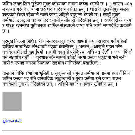
जमिन लगत लिन छुटेका मुक्त कमैयाका नाममा कब्जा भएको छ । ४ साउन ०६१
म कब्जा गरेको जग्गामा ७० घर–परिवार बसेका छन् । घोराही–तुलसीपुर सडक
खण्डको छेउमै रहेकाले उक्त जग्गा अहिले बहुमूल्य भएको छ । त्यहाँ मुक्त
कमैयाले ठूलठूला घर बनाएर स्थायी बसोवास गरिरहेका छन् । स्वर्गद्वारी आश्रम
र गोरक्ष रत्ननाथ गुठीजस्ता धार्मिक संस्थाको जग्गा पनि लामो समयदेखि कब्जामै
छ ।
प्रमुख जिल्ला अधिकारी गजेन्द्रबहादुर श्रेष्ठ आफ्नो जग्गा संरक्षण गर्ने पहिलो
दायित्व सम्बन्धित संस्थाको भएको बताउँछन् । भन्छन्, “आफूले पहल गरेर
नसके हामीलाई गुहार्नुपर्‍यो । हामी कानुनी प्रक्रिया अघि बढाउँछौँ । जग्गा फिर्ता
गर्न सहयोग गर्छौं ।” प्रशासनकै नाममा रहेको जग्गा कब्जा भएकामा भने उनी
नापी र उपमहानगरपालिकाको सहयोग मागिरहेको बताउँछन् ।
दाङका विभिन्न भागमा भूमिहीन, सुकुम्बासी र मुक्त कमैयाका नाममा हजारौँ बिघा
जमिन कब्जा भए पनि वास्तविक सुकुम्बासी र मुक्त कमैया भने जग्गा पाउन
नसकेको गुनासो गरिरहेका छन् । अहिले यहाँ १८ हजार भूमिहीन छन् ।
दुर्गालाल केसी