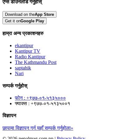
एप्स डाउनलोड गर्नुहोस्
Download on the
App Store
Get it on
Google Play
हाम्रा अन्य प्रकाशनहरु
ekantipur
Kantipur TV
Radio Kantipur
The Kathmandu Post
saptahik
Nari
सम्पर्क गर्नुहोस्
फोन : +९७७-०१-५१३५०००
फ्याक्स : +९७७-०१-५१३५००१
विज्ञापन
छापामा विज्ञापन गर्न यहाँ सम्पर्क गर्नुहोला»
© 2026 nepalmag.com.np |
Privacy Policy