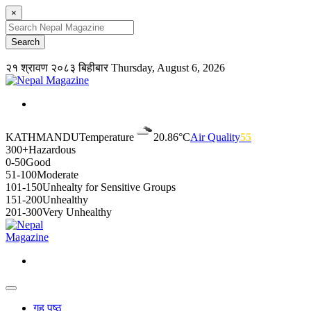
×
२१ श्रावण २०८३ बिहीबार
Thursday, August 6, 2026
KATHMANDU
Temperature
20.86°C
Air Quality
55
300+
Hazardous
0-50
Good
51-100
Moderate
101-150
Unhealty for Sensitive Groups
151-200
Unhealthy
201-300
Very Unhealthy
गृह पृष्ठ