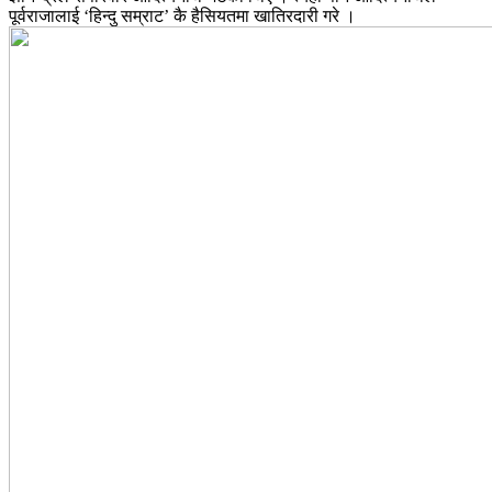
पूर्वराजालाई ‘हिन्दु सम्राट’ कै हैसियतमा खातिरदारी गरे ।