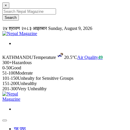
×
२४ श्रावण २०८३ आइतबार
Sunday, August 9, 2026
KATHMANDU
Temperature
20.5°C
Air Quality
49
300+
Hazardous
0-50
Good
51-100
Moderate
101-150
Unhealty for Sensitive Groups
151-200
Unhealthy
201-300
Very Unhealthy
गृह पृष्ठ