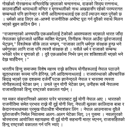
गोर्खाको गोरखनाथ मन्दिरदेखि जुम्लाको चन्दननाथ, दाङको सिद्घ रत्ननाथ,
काठमाडौँको थापाथली मन्दिर र मृगस्थलीको नाथ अखडासँग रहेको परम्परागत
सम्बन्धले पनि ज्ञानेन्द्र र योगी आदित्यनाथलाई एक ठाउँ ल्याउन मद्दत पुगेको छ
। धर्मको आड लिएर आ–आफ्नो राजनीतिक अभीष्ट पूरा गर्न दुवैको स्वार्थ मिलन
भएको बुझ्न कठिन छैन ।
“राजतन्त्रको अन्त्यपछि एकअर्कालाई टेकोको आवश्यकता भएकाले भारत जाँदा
नेपालका पूर्वराजाले धार्मिक व्यक्ति भेट्छन्, तिनीहरू नेपाल आउँदा पूर्वराजालाई
भेट्छन्,” विश्लेषक सीके लाल भन्छन्, “राजाका लागि धर्मगुरु संरक्षक हुन्छ भने
धर्मगुरुका लागि राजा पनि त्यस्तै संरक्षक हो । यसैले धर्म र राजाको सम्बन्ध
भनेको प्रेम र घृणाको हो । दुवै एकअर्कामा निर्भर छन् तर शक्तिशाली भएको भने
देख्न चाहँदैनन् ।”
भारतीय हिन्दु समाजमा विशेष महत्त्व राख्ने कतिपय योगीहरूलाई नेपाल पठाउने
सूत्रधारका रूपमा पनि हेरिन्छ, उनै आदित्यनाथलाई । राजसंस्थाको औपचारिक
बिदाइ भएको एक दशकमा दर्जनौँ पटक ज्ञानेन्द्रले नेपाल र भारतमा त्यस्ता
योगीहरूलाई भेटेका छन् । उनले जुन योगी भेटेका छन्, उनीहरू सबै नेपालमा
राजासहितको हिन्दु राष्ट्रको वकालत गर्छन् ।
गत मकर संक्रान्तिको अवसर पारेर भारतबाट दुई योगी नेपाल आए । भारतको
राजनीतिमा समेत प्रभाव राख्ने यी दुई योगी थिए, नेपाली मूलका कालिदास बाबा र
केदारनाथधामका प्रमुख पीठाधीश भीमाशंकर लिंग । नेपाल आउनासाथ दुवैले
पूर्वराजासँग निर्मल निवासमा अलग–अलग भेटेका थिए, २९ पुसमा । नवलपुरको
चोरमारामा आयोजित महायज्ञमा यी दुई योगी सहभागी मात्र भएनन्, राजासहितको
हिन्दु राष्ट्रको वकालत गर्न पनि भ्याए ।