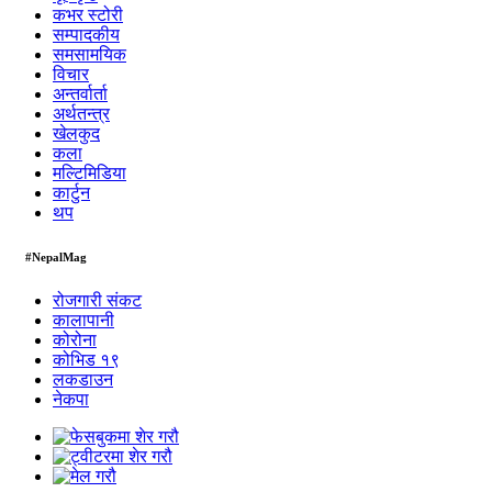
कभर स्टोरी
सम्पादकीय
समसामयिक
विचार
अन्तर्वार्ता
अर्थतन्त्र
खेलकुद
कला
मल्टिमिडिया
कार्टुन
थप
#NepalMag
रोजगारी संकट
कालापानी
कोरोना
कोभिड १९
लकडाउन
नेकपा