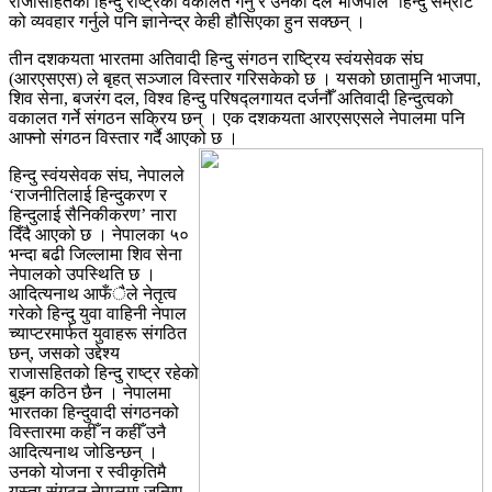
राजासहितको हिन्दु राष्ट्रको वकालत गर्नु र उनको दल भाजपाले ‘हिन्दु सम्राट’
को व्यवहार गर्नुले पनि ज्ञानेन्द्र केही हौसिएका हुन सक्छन् ।
तीन दशकयता भारतमा अतिवादी हिन्दु संगठन राष्ट्रिय स्वंयसेवक संघ
(आरएसएस) ले बृहत् सञ्जाल विस्तार गरिसकेको छ । यसको छातामुनि भाजपा,
शिव सेना, बजरंग दल, विश्व हिन्दु परिषद्लगायत दर्जनौँ अतिवादी हिन्दुत्वको
वकालत गर्ने संगठन सक्रिय छन् । एक दशकयता आरएसएसले नेपालमा पनि
आफ्नो संगठन विस्तार गर्दै आएको छ ।
हिन्दु स्वंयसेवक संघ, नेपालले
‘राजनीतिलाई हिन्दुकरण र
हिन्दुलाई सैनिकीकरण’ नारा
दिँदै आएको छ । नेपालका ५०
भन्दा बढी जिल्लामा शिव सेना
नेपालको उपस्थिति छ ।
आदित्यनाथ आफँैले नेतृत्व
गरेको हिन्दु युवा वाहिनी नेपाल
च्याप्टरमार्फत युवाहरू संगठित
छन्, जसको उद्देश्य
राजासहितको हिन्दु राष्ट्र रहेको
बुझ्न कठिन छैन । नेपालमा
भारतका हिन्दुवादी संगठनको
विस्तारमा कहीँ न कहीँ उनै
आदित्यनाथ जोडिन्छन् ।
उनको योजना र स्वीकृतिमै
यस्ता संगठन नेपालमा जन्मिए,