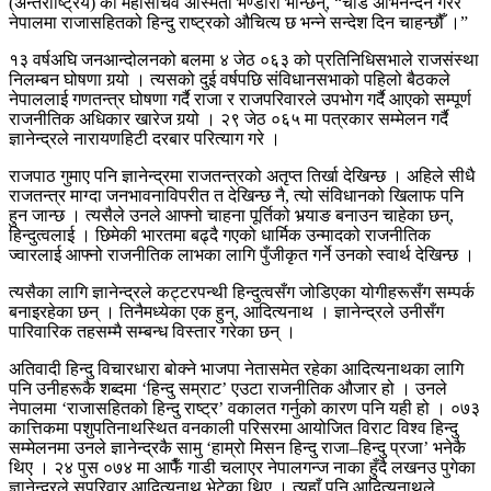
(अन्तर्राष्ट्रिय) की महासचिव अस्मिता भण्डारी भन्छिन्, “चाँडै अभिनन्दन गरेर
नेपालमा राजासहितको हिन्दु राष्ट्रको औचित्य छ भन्ने सन्देश दिन चाहन्छौँ ।”
१३ वर्षअघि जनआन्दोलनको बलमा ४ जेठ ०६३ को प्रतिनिधिसभाले राजसंस्था
निलम्बन घोषणा गर्‍यो । त्यसको दुई वर्षपछि संविधानसभाको पहिलो बैठकले
नेपाललाई गणतन्त्र घोषणा गर्दै राजा र राजपरिवारले उपभोग गर्दै आएको सम्पूर्ण
राजनीतिक अधिकार खारेज गर्‍यो । २९ जेठ ०६५ मा पत्रकार सम्मेलन गर्दै
ज्ञानेन्द्रले नारायणहिटी दरबार परित्याग गरे ।
राजपाठ गुमाए पनि ज्ञानेन्द्रमा राजतन्त्रको अतृप्त तिर्खा देखिन्छ । अहिले सीधै
राजतन्त्र माग्दा जनभावनाविपरीत त देखिन्छ नै, त्यो संविधानको खिलाफ पनि
हुन जान्छ । त्यसैले उनले आफ्नो चाहना पूर्तिको भर्‍याङ बनाउन चाहेका छन्,
हिन्दुत्वलाई । छिमेकी भारतमा बढ्दै गएको धार्मिक उन्मादको राजनीतिक
ज्वारलाई आफ्नो राजनीतिक लाभका लागि पुँजीकृत गर्ने उनको स्वार्थ देखिन्छ ।
त्यसैका लागि ज्ञानेन्द्रले कट्टरपन्थी हिन्दुत्वसँग जोडिएका योगीहरूसँग सम्पर्क
बनाइरहेका छन् । तिनैमध्येका एक हुन्, आदित्यनाथ । ज्ञानेन्द्रले उनीसँग
पारिवारिक तहसम्मै सम्बन्ध विस्तार गरेका छन् ।
अतिवादी हिन्दु विचारधारा बोक्ने भाजपा नेतासमेत रहेका आदित्यनाथका लागि
पनि उनीहरूकै शब्दमा ‘हिन्दु सम्राट’ एउटा राजनीतिक औजार हो । उनले
नेपालमा ‘राजासहितको हिन्दु राष्ट्र’ वकालत गर्नुको कारण पनि यही हो । ०७३
कात्तिकमा पशुपतिनाथस्थित वनकाली परिसरमा आयोजित विराट विश्व हिन्दु
सम्मेलनमा उनले ज्ञानेन्द्रकै सामु ‘हाम्रो मिसन हिन्दु राजा–हिन्दु प्रजा’ भनेकै
थिए । २४ पुस ०७४ मा आफैँ गाडी चलाएर नेपालगन्ज नाका हुँदै लखनउ पुगेका
ज्ञानेन्द्रले सपरिवार आदित्यनाथ भेटेका थिए । त्यहाँ पनि आदित्यनाथले