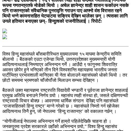
थियो– डेढ दशकअघि । ०६१ सालको त्यही शाही कदमले नेपाललाई निर्णायक
रूपमा गणतन्त्रतर्फ मोडेको थियो । अचेल ज्ञानेन्द्र शाही शासन फर्काउन नसके
पनि राजतन्त्रको संवैधानिक पुनरावृत्ति गराउन पाए आफ्नो वंश विरासत रहने
थियो भन्ने कामनासहित भेटघाटमा सक्रिय देखिन थालेका छन् । त्यसका लागि
उनले हतियार बनाएका छन्– हिन्दुत्वको राजनीतिलाई । रिपोर्टः
विश्व हिन्दु महासंघले बाँसबारीस्थित मुख्यालयमा १५ माघमा केन्द्रीय समिति
बोलायो । बैठकको एउटा एजेन्डा थियो, उत्तरप्रदेशका मुख्यमन्त्री योगी
आदित्यनाथलाई निम्त्याएर अभिनन्दन गर्ने । आउँदो ९ फागुनमा शिवरात्रि
अवसर छोपेर हुने भनिएको तीन दिने विश्वशान्ति महायज्ञमा भारतीय जनता
पार्टीभित्र प्रभावशाली मानिएका यी नेता बोलाउने महासंघको धोको थियो । तर
छोटो समयमा भ्रमणको चाँजोपाँजो मिलाउन सम्भव देखिएन ।
बैठकले उक्त महायज्ञमा राष्ट्रपति विद्यादेवी भण्डारी र पूर्वराजा ज्ञानेन्द्र शाहलाई
प्रमुख अतिथि बनाउने निर्णय गर्‍यो । महासंघ त्यही संस्था हो, जसले दक्षिणपन्थी
राष्ट्रवादी विचार बोक्छ । आवरणमा धार्मिक संगठन देखिए पनि महासंघले
‘राजासहितको हिन्दु राष्ट्र’ माग्ने गरेको छ । महासंघले निम्तो गर्न खोजेका
आदित्यनाथ तिनै हुन्, जो नेपालमा ‘हिन्दु राजतन्त्र’ को वकालत गर्छन् ।
“योगीजीलाई नेपालमा अभिनन्दन गर्ने हाम्रो पहिलेदेखिकै चाहना हो ।
जनकपुरमा प्रदेश सरकारले उहाँको अभिनन्दन गर्‍यो,” विश्व हिन्दु महासंघ