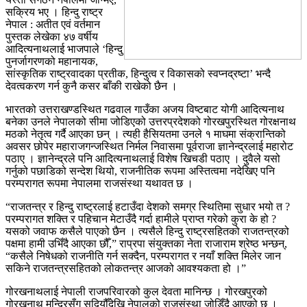
सक्रिय भए । हिन्दु राष्ट्र
नेपाल : अतीत एवं वर्तमान
पुस्तक लेखेका ४७ वर्षीय
आदित्यनाथलाई भाजपाले ‘हिन्दु
पुनर्जागरणको महानायक,
सांस्कृतिक राष्ट्रवादका प्रतीक, हिन्दुत्व र विकासको स्वप्नद्रष्टा’ भन्दै
देवत्वकरण गर्न कुनै कसर बाँकी राखेको छैन ।
भारतको उत्तराखण्डस्थित गढवाल गाउँका अजय विष्टबाट योगी आदित्यनाथ
बनेका उनले नेपालको सीमा जोडिएको उत्तरप्रदेशको गोरखपुरस्थित गोरक्षनाथ
मठको नेतृत्व गर्दै आएका छन् । त्यही हैसियतमा उनले १ माघमा संक्रान्तिको
अवसर छोपेर महाराजगन्जस्थित निर्मल निवासमा पूर्वराजा ज्ञानेन्द्रलाई महारोट
पठाए । ज्ञानेन्द्रले पनि आदित्यनाथलाई विशेष खिचडी पठाए । दुवैले यसो
गर्नुको पछाडिको सन्देश थियो, राजनीतिक रूपमा अस्तित्वमा नदेखिए पनि
परम्परागत रूपमा नेपालमा राजसंस्था यथावत छ ।
“राजतन्त्र र हिन्दु राष्ट्रलाई हटाउँदा देशको समग्र स्थितिमा सुधार भयो त ?
परम्परागत शक्ति र पहिचान मेटाउँदै गर्दा हामीले प्राप्त गरेको कुरा के हो ?
यसको जवाफ कसैले पाएको छैन । त्यसैले हिन्दु राष्ट्रसहितको राजतन्त्रको
पक्षमा हामी उभिँदै आएका छौँ,” राप्रपा संयुक्तका नेता राजाराम श्रेष्ठ भन्छन्,
“कसैले निषेधको राजनीति गर्न सक्दैन, परम्परागत र नयाँ शक्ति मिलेर जान
सकिने राजतन्त्रसहितको लोकतन्त्र आजको आवश्यकता हो ।”
गोरखनाथलाई नेपाली राजपरिवारको कुल देवता मानिन्छ । गोरखपुरको
गोरखनाथ मन्दिरसँग सदियौँदेखि नेपालको राजसंस्था जोडिँदै आएको छ ।