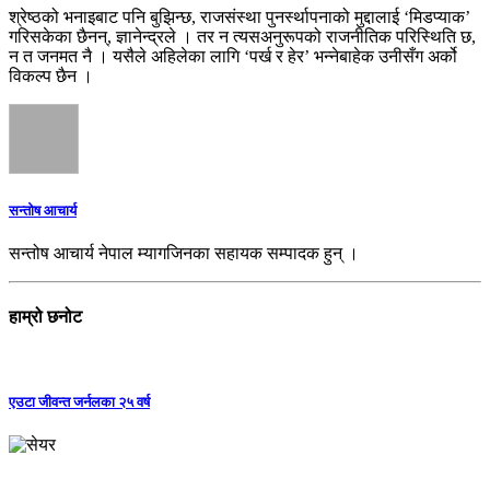
श्रेष्ठको भनाइबाट पनि बुझिन्छ, राजसंस्था पुनर्स्थापनाको मुद्दालाई ‘मिडप्याक’
गरिसकेका छैनन्, ज्ञानेन्द्रले । तर न त्यसअनुरूपको राजनीतिक परिस्थिति छ,
न त जनमत नै । यसैले अहिलेका लागि ‘पर्ख र हेर’ भन्नेबाहेक उनीसँग अर्को
विकल्प छैन ।
सन्तोष आचार्य
सन्तोष आचार्य नेपाल म्यागजिनका सहायक सम्पादक हुन् ।
हाम्रो छनोट
एउटा जीवन्त जर्नलका २५ वर्ष