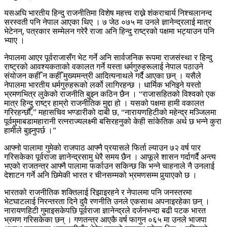
यसअघि भारतीय हिन्दु राजनीतिमा विशेष महत्त्व राख्ने शंकराचार्य निश्चलानन्द
सरस्वती पनि नेपाल आएका थिए । ७ जेठ ०७५ मा उनले ज्ञानेन्द्रलाई मात्र
भेटेनन्, पत्रकार सम्मेलन गरेरै राजा अनि हिन्दु राष्ट्रको पक्षमा भट्याउन पनि
भ्याए ।
नेपालमा आएर पूर्वराजासँग भेट गर्ने अनि सार्वजनिक रूपमा राजसंस्था र हिन्दु
राष्ट्रको आवश्यकताको वकालत गर्ने यस्ता धर्मगुरुहरूलाई नेपाल पठाउने
संयोजन कहीँ न कहीँ मुख्यमन्त्री आदित्यनाथले गर्दै आएका छन् । यसैले
नेपालमा भारतीय धर्मगुरुहरूको लर्को लागिरहन्छ । धार्मिक भनिइने यस्तो
भ्रमणभित्र लुकेको राजनीति बुझ्न कठिन छैन । “राजासहितको विश्वको एक
मात्र हिन्दु राष्ट्र हाम्रो राजनीतिक मुद्दा हो । यसको पक्षमा हामी वकालत
गरिरहन्छौँ,” महासचिव भण्डारीको दाबी छ, “नारायणहिटीको महेन्द्र मञ्जिलमा
पूर्वमुमाबडामहारानी रत्नराज्यलक्ष्मी बसिरहनुको केही सांकेतिक अर्थ छ भन्ने कुरा
हामीले बुझ्नुपर्छ ।”
आफ्नो पालामा गुमेको राजपाठ आफ्नै प्रयासले फिर्ता ल्याउन ७२ वर्ष पार
गरिसकेका पूर्वराजा ज्ञानेन्द्रसामु धेरै समय छैन । आफूले शासन गर्दागर्दै अन्त्य
भएको राजतन्त्र आफ्नै पालामा फर्काउन सकिन्छ कि भन्ने चाहनाले नै उनलाई
देशाटन गर्ने अनि छिमेकी भारत र चीनसम्मको भ्रमणसम्म पुर्‍याएको छ ।
भारतको राजनीतिक शक्तिलाई रिझाइरहने र नेपालमा पनि जनस्तरमा
भेटघाटलाई निरन्तरता दिने दुवै रणनीति उनले एकसाथ अपनाइरहेका छन् ।
नारायणहिटी गुमाइसकेपछि पूर्वराजा ज्ञानेन्द्रले दर्जनभन्दा बढी पटक भारत
भ्रमण गरिसकेका छन् । गणतन्त्र आएकै वर्ष फागुन ०६५ मा उनले भाजपा