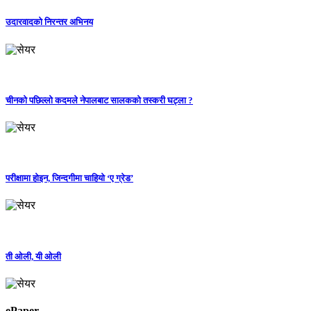
उदारवादको निरन्तर अभिनय
चीनको पछिल्लो कदमले नेपालबाट सालकको तस्करी घट्ला ?
परीक्षामा होइन, जिन्दगीमा चाहियो ‘ए ग्रेड’
ती ओली, यी ओली
ePaper