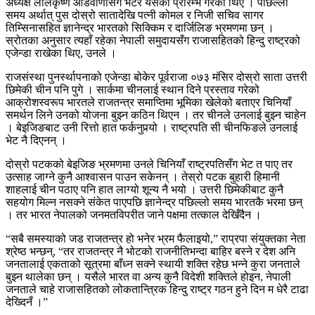
अध्यक्ष लालकृष्ण आडवाणीसँग भेटेर यसको प्रारम्भ गरेका थिए । पछिल्लो
समय अर्थात् पुस दोस्रो सातादेखि पत्नी कोमल र निजी सचिव सागर
तिम्सिनासहित ज्ञानेन्द्र भारतको सिक्किम र दार्जिलिङ भ्रमणमा छन् ।
स्रोतका अनुसार त्यहाँ रहेका नेपाली समुदायसँग राजासहितको हिन्दु राष्ट्रको
एजेन्डा राखेका थिए, उनले ।
राजसंस्था पुनर्स्थापनाको एजेन्डा बोकेर पूर्वराजा ०७३ मंसिर दोस्रो साता उत्तरी
छिमेकी चीन पनि पुगे । सार्कमा चीनलाई स्थान दिने प्रस्ताव गरेको
आक्रोशस्वरूप भारतले राजतन्त्र समाप्तिमा भूमिका खेलेको बताएर चिनियाँ
समर्थन लिने उनको योजना बुझ्न कठिन थिएन । तर चीनले उनलाई बुझ्न चाहेन
। बेइजिङबाट उनी रित्तो हात फर्कनुपर्‍यो । राष्ट्रपति सी चीनफिङले उनलाई
भेट नै दिएनन् ।
दोस्रो पटकको बेइजिङ भ्रमणमा उनले चिनियाँ राष्ट्रपतिसँग भेट त पाए तर
उत्साह जाग्ने कुनै आश्वासन पाउन सकेनन् । तेस्रो पटक बुहारी हिमानी
शाहलाई चीन पठाए पनि हात लाग्यो शून्य नै भयो । उत्तरी छिमेकीबाट कुनै
सहयोग मिल्न नसक्ने संकेत पाएपछि ज्ञानेन्द्र पछिल्लो समय भारतकै भरमा छन्
। तर भारत नेपालको जनमतविपरीत जाने पक्षमा तत्काल देखिँदैन ।
“सबै समस्याको जड राजतन्त्र हो भनेर भ्रम फैलाइयो,” राप्रपा संयुक्तका नेता
श्रेष्ठ भन्छन्, “तर राजतन्त्र नै भोटको राजनीतिभन्दा बाहिर बस्ने र देश अनि
जनतालाई एकताको सूत्रमा बाँध्न सक्ने स्थायी शक्ति रहेछ भन्ने कुरा जनताले
बुझ्न थालेका छन् । यसैले भारत वा अन्य कुनै विदेशी शक्तिले होइन, नेपाली
जनताले चाहे राजासहितको लोकतान्त्रिक हिन्दु राष्ट्र गठन हुने दिन म धेरै टाढा
देख्दिनँ ।”